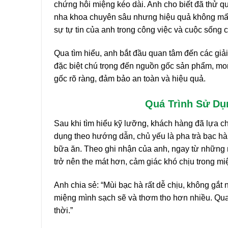
chứng hôi miệng kéo dài. Anh cho biết đã thử qua
nha khoa chuyên sâu nhưng hiệu quả không mấy
sự tự tin của anh trong công việc và cuộc sống 
Qua tìm hiểu, anh bắt đầu quan tâm đến các giả
đặc biệt chú trọng đến nguồn gốc sản phẩm, m
gốc rõ ràng, đảm bảo an toàn và hiệu quả.
Quá Trình Sử Dụ
Sau khi tìm hiểu kỹ lưỡng, khách hàng đã lựa 
dụng theo hướng dẫn, chủ yếu là pha trà bạc h
bữa ăn. Theo ghi nhận của anh, ngay từ những n
trở nên the mát hơn, cảm giác khó chịu trong m
Anh chia sẻ: “Mùi bạc hà rất dễ chịu, không gắt 
miệng mình sạch sẽ và thơm tho hơn nhiều. Quan
thời.”