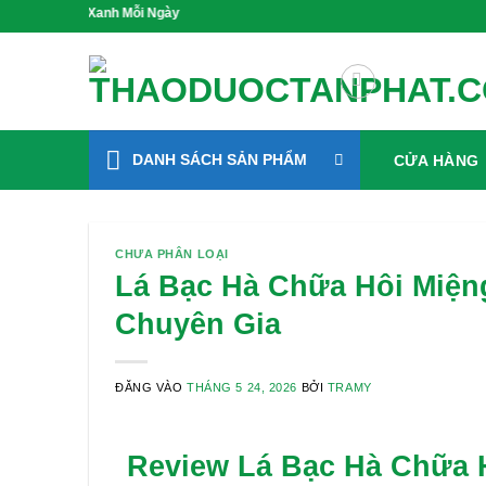
Bỏ
ng Xanh Mỗi Ngày
qua
nội
dung
DANH SÁCH SẢN PHẨM
CỬA HÀNG
CHƯA PHÂN LOẠI
Lá Bạc Hà Chữa Hôi Miện
Chuyên Gia
ĐĂNG VÀO
THÁNG 5 24, 2026
BỞI
TRAMY
Review Lá Bạc Hà Chữa 