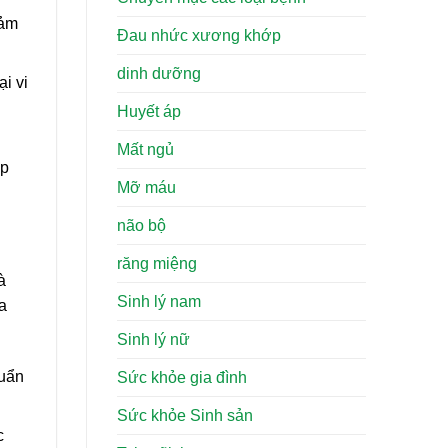
cảm
Đau nhức xương khớp
dinh dưỡng
i vi
Huyết áp
Mất ngủ
úp
Mỡ máu
não bộ
răng miệng
à
Sinh lý nam
a
Sinh lý nữ
huẩn
Sức khỏe gia đình
Sức khỏe Sinh sản
c