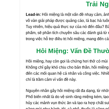
Trải N
Lead-in:
Hôi miệng là một vấn đề nhạy cảm, ảnh
vô vàn giải pháp được quảng cáo, lá bạc hà luôn
Tuy nhiên, hiệu quả thực sự của nó đến đâu? Bà
phẩm, sẽ phân tích chuyên sâu các đánh giá từ 
trong việc hỗ trợ điều trị hôi miệng, mang đến c
Hôi Miệng: Vấn Đề Thư
Hôi miệng, hay còn gọi là chứng hơi thở có mùi (h
Không chỉ gây khó chịu cho bản thân, hôi miệng 
đến các mối quan hệ cá nhân và công việc. Nhiều
chí là trầm cảm vì vấn đề này.
Nguyên nhân gây hôi miệng rất đa dạng, từ nhữ
Phổ biến nhất là do vệ sinh răng miệng kém, tạo
hủy các mảnh vụn thức ăn và tạo ra hợp chất sul
nặng mùi như hành, tỏi, cà phê, thuốc lá cũng 