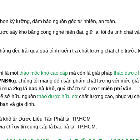
họn kỹ lưỡng, đảm bảo nguồn gốc tự nhiên, an toàn.
c sấy khô bằng công nghệ hiện đại, giữ lại tối đa tinh chất và
hàng đều trải qua quá trình kiểm tra chất lượng chặt chẽ trước 
hỉ là một
thảo mộc khô cao cấp
mà còn là giải pháp
thảo dược 
VNĐ/kg
, chúng tôi mang đến sản phẩm chất lượng với mức giá
hi mua
2kg lá bạc hà khô
, quý khách sẽ được
miễn phí vận
i để sở hữu nguồn
thảo dược hữu cơ
chất lượng cao, phục vụ ch
ạn và gia đình.
a chỉ uy tín cung cấp lá bạc hà tại TP.HCM.