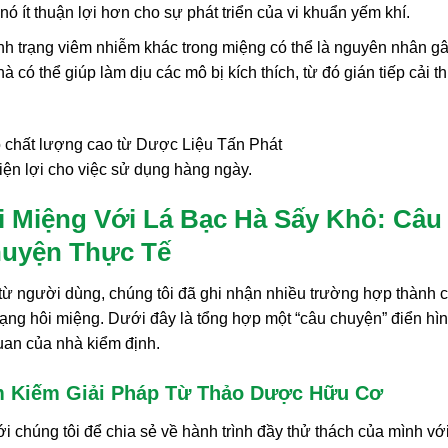
ó ít thuận lợi hơn cho sự phát triển của vi khuẩn yếm khí.
h trạng viêm nhiễm khác trong miệng có thể là nguyên nhân g
 có thể giúp làm dịu các mô bị kích thích, từ đó gián tiếp cải th
tiện lợi cho việc sử dụng hàng ngày.
i Miệng Với Lá Bạc Hà Sấy Khô: Câu
uyện Thực Tế
i từ người dùng, chúng tôi đã ghi nhận nhiều trường hợp thành 
trạng hôi miệng. Dưới đây là tổng hợp một “câu chuyện” điển hìn
uan của nhà kiểm định.
m Kiếm Giải Pháp Từ Thảo Dược Hữu Cơ
ới chúng tôi để chia sẻ về hành trình đầy thử thách của mình vớ