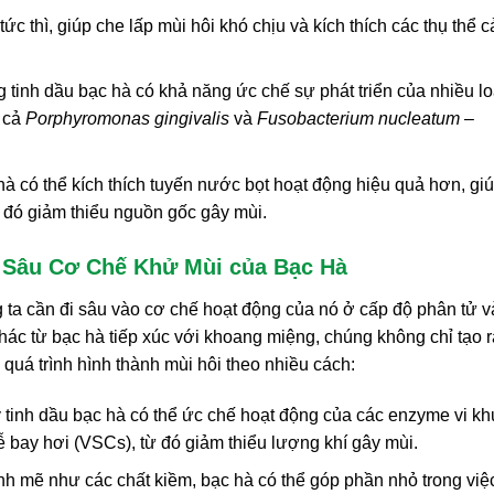
c thì, giúp che lấp mùi hôi khó chịu và kích thích các thụ thể 
 tinh dầu bạc hà có khả năng ức chế sự phát triển của nhiều loạ
 cả
Porphyromonas gingivalis
và
Fusobacterium nucleatum
–
à có thể kích thích tuyến nước bọt hoạt động hiệu quả hơn, gi
ừ đó giảm thiểu nguồn gốc gây mùi.
 Sâu Cơ Chế Khử Mùi của Bạc Hà
g ta cần đi sâu vào cơ chế hoạt động của nó ở cấp độ phân tử v
hác từ bạc hà tiếp xúc với khoang miệng, chúng không chỉ tạo r
 quá trình hình thành mùi hôi theo nhiều cách:
 tinh dầu bạc hà có thể ức chế hoạt động của các enzyme vi k
dễ bay hơi (VSCs), từ đó giảm thiểu lượng khí gây mùi.
 mẽ như các chất kiềm, bạc hà có thể góp phần nhỏ trong việ