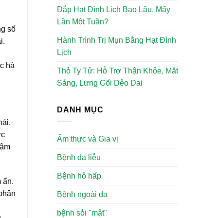
Đắp Hạt Đình Lịch Bao Lâu, Mấy
Lần Một Tuần?
ng số
Hành Trình Trị Mụn Bằng Hạt Đình
i.
Lịch
ạc hà
Thỏ Ty Tử: Hỗ Trợ Thận Khỏe, Mắt
Sáng, Lưng Gối Dẻo Dai
DANH MỤC
hải.
ực
Ẩm thực và Gia vị
hậm
Bệnh da liễu
Bệnh hô hấp
 ẩn.
 phân
Bệnh ngoài da
bệnh sỏi "mật"
u