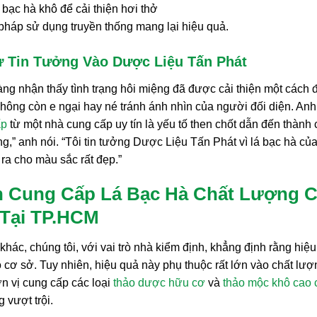
pháp sử dụng truyền thống mang lại hiệu quả.
ự Tin Tưởng Vào Dược Liệu Tấn Phát
ng nhận thấy tình trạng hôi miệng đã được cải thiện một cách 
p, không còn e ngại hay né tránh ánh nhìn của người đối diện. Anh
ấp
từ một nhà cung cấp uy tín là yếu tố then chốt dẫn đến thành
g,” anh nói. “Tôi tin tưởng Dược Liệu Tấn Phát vì lá bạc hà củ
ra cho màu sắc rất đẹp.”
n Cung Cấp Lá Bạc Hà Chất Lượng 
Tại TP.HCM
khác, chúng tôi, với vai trò nhà kiểm định, khẳng định rằng hiệ
có cơ sở. Tuy nhiên, hiệu quả này phụ thuộc rất lớn vào chất lượ
n vị cung cấp các loại
thảo dược hữu cơ
và
thảo mộc khô cao 
 vượt trội.