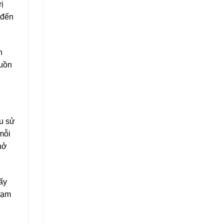
ị
 đến
h
guồn
ầu sử
mỗi
hở
ấy
 tạm