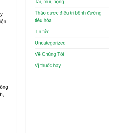
Tai, mũi, họng
Thảo dược điều trị bệnh đường
ây
tiêu hóa
iện
Tin tức
Uncategorized
Về Chúng Tôi
Vị thuốc hay
công
h,
i