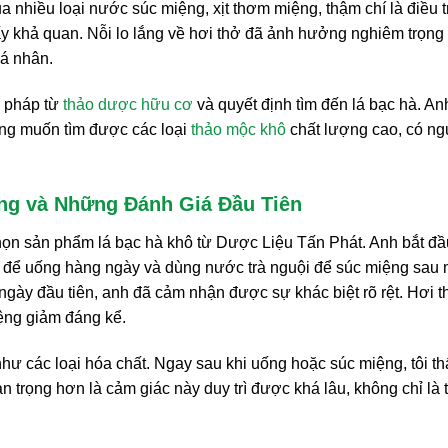
 nhiều loại nước súc miệng, xịt thơm miệng, thậm chí là điều tr
 khả quan. Nỗi lo lắng về hơi thở đã ảnh hưởng nghiêm trọng
cá nhân.
i pháp từ
thảo dược hữu cơ
và quyết định tìm đến lá bạc hà. An
ong muốn tìm được các loại
thảo mộc khô
chất lượng cao, có n
ng và Những Đánh Giá Đầu Tiên
chọn sản phẩm lá bạc hà khô từ Dược Liệu Tấn Phát. Anh bắt đ
à để uống hàng ngày và dùng nước trà nguội để súc miệng sau 
gày đầu tiên, anh đã cảm nhận được sự khác biệt rõ rệt. Hơi t
iệng giảm đáng kể.
như các loại hóa chất. Ngay sau khi uống hoặc súc miệng, tôi th
 trọng hơn là cảm giác này duy trì được khá lâu, không chỉ là