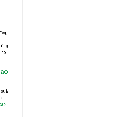
đáng
 công
a họ
Cao
u quả
ng
cấp