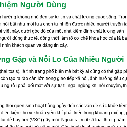
ghiệm Người Dùng
 hưởng không nhỏ đến sự tự tin và chất lượng cuộc sống. Tro
 nổi bật như một lựa chọn tự nhiên được nhiều người truyền ta
i viết này, dưới góc độ của một nhà kiểm định chất lượng sản
người dùng thực tế, đồng thời làm rõ cơ chế khoa học của lá b
ái nhìn khách quan và đáng tin cậy.
ờng Gặp và Nỗi Lo Của Nhiều Người
alitosis), là tình trạng phổ biến mà bất kỳ ai cũng có thể gặp p
còn tạo ra rào cản lớn trong giao tiếp xã hội, ảnh hưởng tiêu c
 người phải đối mặt với sự tự ti, ngại ngùng khi nói chuyện, t
ng thói quen sinh hoạt hàng ngày đến các vấn đề sức khỏe tiềm
 điều kiện cho vi khuẩn yếm khí phát triển trong khoang miệng,
fur dễ bay hơi (VSC) gây mùi. Ngoài ra, một số loại thực phẩm
góp phần làm hơi thở nặng mùi. Các bệnh lý như viêm nướu, sâ