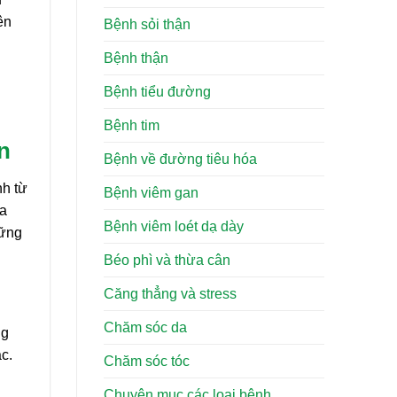
ên
Bệnh sỏi thận
Bệnh thận
Bệnh tiểu đường
Bệnh tim
n
Bệnh về đường tiêu hóa
nh từ
Bệnh viêm gan
óa
Bệnh viêm loét dạ dày
hững
Béo phì và thừa cân
Căng thẳng và stress
Chăm sóc da
ng
c.
Chăm sóc tóc
.
Chuyên mục các loại bệnh