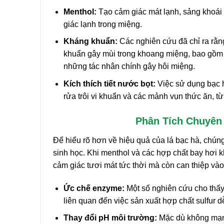
Menthol:
Tạo cảm giác mát lạnh, sảng khoái tứ
giác lạnh trong miệng.
Kháng khuẩn:
Các nghiên cứu đã chỉ ra rằng
khuẩn gây mùi trong khoang miệng, bao gồm
những tác nhân chính gây hôi miệng.
Kích thích tiết nước bọt:
Việc sử dụng bạc h
rửa trôi vi khuẩn và các mảnh vụn thức ăn, t
Phân Tích Chuyên
Để hiểu rõ hơn về hiệu quả của lá bạc hà, chún
sinh học. Khi menthol và các hợp chất bay hơi k
cảm giác tươi mát tức thời mà còn can thiệp vào
Ức chế enzyme:
Một số nghiên cứu cho thấy
liên quan đến việc sản xuất hợp chất sulfur 
Thay đổi pH môi trường:
Mặc dù không mạnh