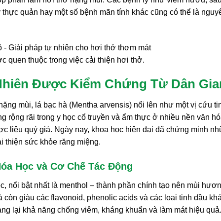
y thực quản hay một số bệnh mãn tính khác cũng có thể là nguy
 quen thuộc trong việc cải thiện hơi thở.
 Nhiên Được Kiểm Chứng Từ Dân Gia
nặng mùi, lá bạc hà (Mentha arvensis) nổi lên như một vị cứu ti
g rộng rãi trong y học cổ truyền và ẩm thực ở nhiều nền văn h
c liệu quý giá. Ngày nay, khoa học hiện đại đã chứng minh n
cải thiện sức khỏe răng miệng.
óa Học và Cơ Chế Tác Động
c, nổi bật nhất là menthol – thành phần chính tạo nên mùi hươ
 còn giàu các flavonoid, phenolic acids và các loại tinh dầu khá
ng lại khả năng chống viêm, kháng khuẩn và làm mát hiệu quả