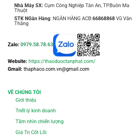
Nhà Máy SX:
Cụm Công Nghiệp Tân An, TP.Buôn Ma
Thuột
STK NGân Hàng
: NGÂN HÀNG ACB:
66868868
Vũ Văn
Thắng
Zalo:
0979.58.78.63
Website:
https://thaoduoctanphat.com/
Gmail:
thaphaco.com.vn@gmail.com
VỀ CHÚNG TÔI
Giới thiệu
Triết lý kinh doanh
Tầm nhìn chiến lượng
Giá Trị Cốt Lõi