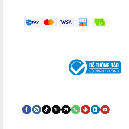
PHƯƠNG THỨC THANH TOÁN
ĐÃ THÔNG BÁO BỘ CÔNG THƯƠNG
KÊNH TRUYỀN THÔNG