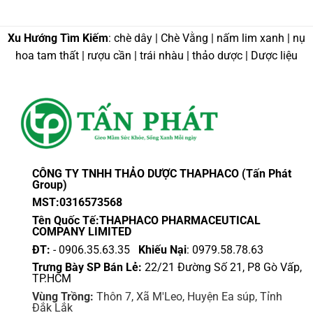
Xu Hướng Tìm Kiếm
: chè dây | Chè Vằng | nấm lim xanh | nụ
hoa tam thất | rượu cần | trái nhàu | thảo dược | Dược liệu
CÔNG TY TNHH THẢO DƯỢC THAPHACO (Tấn Phát
Group)
MST:0316573568
Tên Quốc Tế:THAPHACO PHARMACEUTICAL
COMPANY LIMITED
ĐT:
- 0906.35.63.35
Khiếu Nại
: 0979.58.78.63
Trưng Bày SP Bán Lẻ:
22/21 Đường Số 21, P8 Gò Vấp,
TP.HCM
Vùng Trồng:
Thôn 7, Xã M'Leo, Huyện Ea súp, Tỉnh
Đắk Lắk