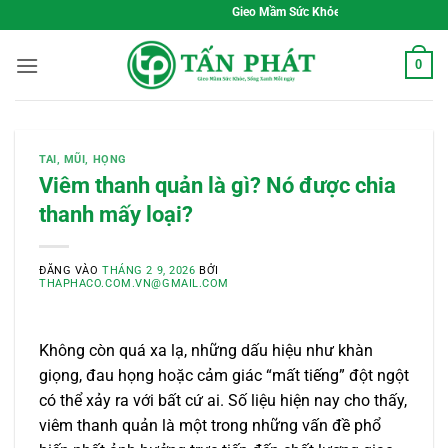
Bỏ
Gieo Mầm Sức Khỏe, Sống Xanh Mỗi Ngày
qua
nội
0
dung
TAI, MŨI, HỌNG
Viêm thanh quản là gì? Nó được chia
thanh mấy loại?
ĐĂNG VÀO
THÁNG 2 9, 2026
BỞI
THAPHACO.COM.VN@GMAIL.COM
Không còn quá xa lạ, những dấu hiệu như khàn
giọng, đau họng hoặc cảm giác “mất tiếng” đột ngột
có thể xảy ra với bất cứ ai. Số liệu hiện nay cho thấy,
viêm thanh quản là một trong những vấn đề phổ