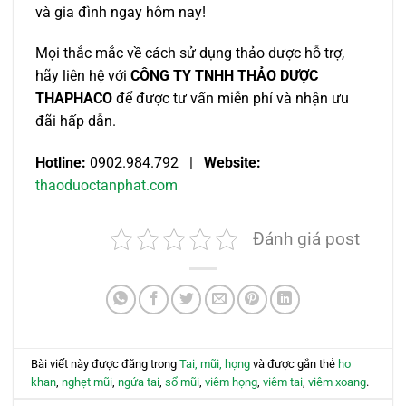
và gia đình ngay hôm nay!
Mọi thắc mắc về cách sử dụng thảo dược hỗ trợ,
hãy liên hệ với
CÔNG TY TNHH THẢO DƯỢC
THAPHACO
để được tư vấn miễn phí và nhận ưu
đãi hấp dẫn.
Hotline:
0902.984.792 |
Website:
thaoduoctanphat.com
Đánh giá post
Bài viết này được đăng trong
Tai, mũi, họng
và được gắn thẻ
ho
khan
,
nghẹt mũi
,
ngứa tai
,
sổ mũi
,
viêm họng
,
viêm tai
,
viêm xoang
.