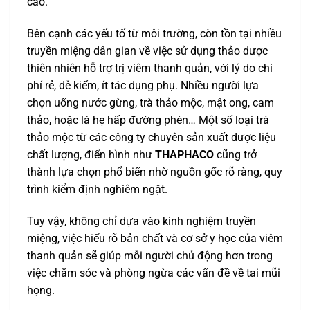
cao.
Bên cạnh các yếu tố từ môi trường, còn tồn tại nhiều
truyền miệng dân gian về việc sử dụng thảo dược
thiên nhiên hỗ trợ trị viêm thanh quản, với lý do chi
phí rẻ, dễ kiếm, ít tác dụng phụ. Nhiều người lựa
chọn uống nước gừng, trà thảo mộc, mật ong, cam
thảo, hoặc lá hẹ hấp đường phèn… Một số loại trà
thảo mộc từ các công ty chuyên sản xuất dược liệu
chất lượng, điển hình như
THAPHACO
cũng trở
thành lựa chọn phổ biến nhờ nguồn gốc rõ ràng, quy
trình kiểm định nghiêm ngặt.
Tuy vậy, không chỉ dựa vào kinh nghiệm truyền
miệng, việc hiểu rõ bản chất và cơ sở y học của viêm
thanh quản sẽ giúp mỗi người chủ động hơn trong
việc chăm sóc và phòng ngừa các vấn đề về tai mũi
họng.