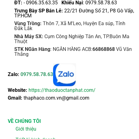
ĐT:
- 0906.35.63.35
Khiếu Nại
: 0979.58.78.63
Trưng Bày SP Bán Lẻ:
22/21 Đường Số 21, P8 Gò Vấp,
TP.HCM
Vùng Trồng:
Thôn 7, Xã M'Leo, Huyện Ea súp, Tỉnh
Đắk Lắk
Nhà Máy SX:
Cụm Công Nghiệp Tân An, TP.Buôn Ma
Thuột
STK NGân Hàng
: NGÂN HÀNG ACB:
66868868
Vũ Văn
Thắng
Zalo:
0979.58.78.63
Website:
https://thaoduoctanphat.com/
Gmail:
thaphaco.com.vn@gmail.com
VỀ CHÚNG TÔI
Giới thiệu