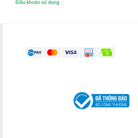
Điều khoản sử dụng
PHƯƠNG THỨC THANH TOÁN
ĐÃ THÔNG BÁO BỘ CÔNG THƯƠNG
KÊNH TRUYỀN THÔNG