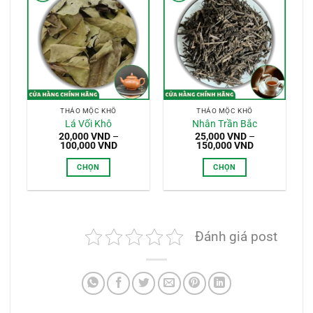
THẢO MỘC KHÔ
THẢO MỘC KHÔ
Lá Vối Khô
Nhân Trần Bắc
20,000
VND
–
25,000
VND
–
Khoảng
Khoảng
100,000
VND
150,000
VND
giá:
giá:
từ
từ
CHỌN
CHỌN
20,000 VND
25,000 VND
đến
đến
Sản
Sản
100,000 VND
150,000 VND
phẩm
phẩm
này
này
có
có
Đánh giá post
nhiều
nhiều
biến
biến
thể.
thể.
Các
Các
tùy
tùy