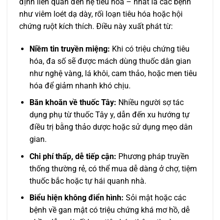
định liên quan đến hệ tiêu hóa – nhất là các bệnh
như viêm loét dạ dày, rối loạn tiêu hóa hoặc hội
chứng ruột kích thích. Điều này xuất phát từ:
Niềm tin truyền miệng:
Khi có triệu chứng tiêu
hóa, đa số sẽ được mách dùng thuốc dân gian
như nghệ vàng, lá khôi, cam thảo, hoặc men tiêu
hóa để giảm nhanh khó chịu.
Băn khoăn về thuốc Tây:
Nhiều người sợ tác
dụng phụ từ thuốc Tây y, dẫn đến xu hướng tự
điều trị bằng thảo dược hoặc sử dụng mẹo dân
gian.
Chi phí thấp, dễ tiếp cận:
Phương pháp truyền
thống thường rẻ, có thể mua dễ dàng ở chợ, tiệm
thuốc bắc hoặc tự hái quanh nhà.
Biểu hiện không điển hình:
Sỏi mật hoặc các
bệnh về gan mật có triệu chứng khá mơ hồ, dễ