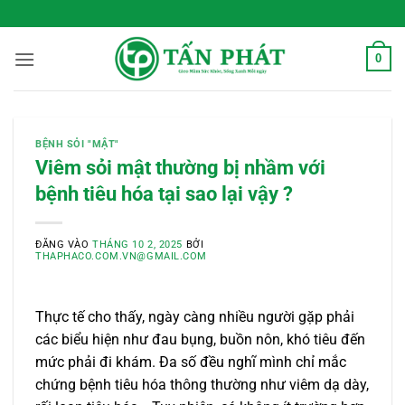
Bỏ
 Sống Xanh Mỗi Ngày
qua
nội
0
dung
BỆNH SỎI "MẬT"
Viêm sỏi mật thường bị nhầm với
bệnh tiêu hóa tại sao lại vậy ?
ĐĂNG VÀO
THÁNG 10 2, 2025
BỞI
THAPHACO.COM.VN@GMAIL.COM
Thực tế cho thấy, ngày càng nhiều người gặp phải
các biểu hiện như đau bụng, buồn nôn, khó tiêu đến
mức phải đi khám. Đa số đều nghĩ mình chỉ mắc
chứng bệnh tiêu hóa thông thường như viêm dạ dày,