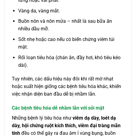
lưng hoặc vai phải.
Vàng da, vàng mắt.
Buồn nôn và nôn mửa – nhất là sau bữa ăn
nhiều dầu mỡ.
Sốt nhẹ hoặc cao nếu có biến chứng viêm túi
mật.
Rối loạn tiêu hóa (chán ăn, đầy hơi, khó tiêu kéo
dài).
Tuy nhiên, các dấu hiệu này đôi khi rất mờ nhạt
hoặc xuất hiện giống các bệnh tiêu hóa khác, khiến
việc nhận diện ban đầu dễ bị nhầm lẫn.
Các bệnh tiêu hóa dễ nhầm lẫn với sỏi mật
Những bệnh lý tiêu hóa như
viêm dạ dày, loét dạ
dày, hội chứng ruột kích thích, viêm đại tràng mãn
tính
đều có thể gây ra đau âm ỉ vùng bụng, buồn