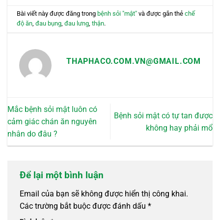
chọn
chọn
có
có
Bài viết này được đăng trong
bệnh sỏi "mật"
và được gắn thẻ
chế
thể
thể
độ ăn
,
đau bụng
,
đau lưng
,
thận
.
được
được
chọn
chọn
trên
trên
THAPHACO.COM.VN@GMAIL.COM
trang
trang
sản
sản
phẩm
phẩm
Mắc bệnh sỏi mật luôn có
Bệnh sỏi mật có tự tan được
cảm giác chán ăn nguyên
không hay phải mổ
nhân do đâu ?
Để lại một bình luận
Email của bạn sẽ không được hiển thị công khai.
Các trường bắt buộc được đánh dấu
*