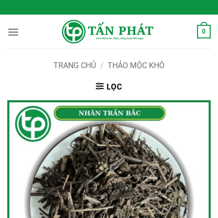
Bỏ
 Sống Xanh Mỗi Ngày
qua
nội
0
dung
TRANG CHỦ
/
THẢO MỘC KHÔ
LỌC