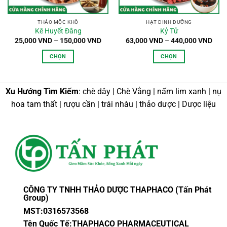
THẢO MỘC KHÔ
HẠT DINH DƯỠNG
Kê Huyết Đằng
Kỷ Tử
Khoảng
Kho
25,000
VND
–
150,000
VND
63,000
VND
–
440,000
VND
giá:
giá:
từ
từ
CHỌN
CHỌN
25,000 VND
63,0
đến
đến
Sản
Sản
150,000 VND
440,
phẩm
phẩm
này
này
Xu Hướng Tìm Kiếm
: chè dây | Chè Vằng | nấm lim xanh | nụ
có
có
hoa tam thất | rượu cần | trái nhàu | thảo dược | Dược liệu
nhiều
nhiều
biến
biến
thể.
thể.
Các
Các
tùy
tùy
chọn
chọn
có
có
thể
thể
CÔNG TY TNHH THẢO DƯỢC THAPHACO (Tấn Phát
được
được
Group)
chọn
chọn
MST:0316573568
trên
trên
Tên Quốc Tế:THAPHACO PHARMACEUTICAL