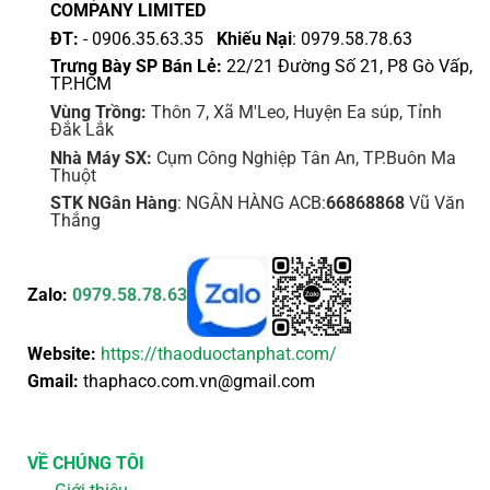
trang
trang
COMPANY LIMITED
sản
sản
ĐT:
- 0906.35.63.35
Khiếu Nại
: 0979.58.78.63
phẩm
phẩm
Trưng Bày SP Bán Lẻ:
22/21 Đường Số 21, P8 Gò Vấp,
TP.HCM
Vùng Trồng:
Thôn 7, Xã M'Leo, Huyện Ea súp, Tỉnh
Đắk Lắk
Nhà Máy SX:
Cụm Công Nghiệp Tân An, TP.Buôn Ma
Thuột
STK NGân Hàng
: NGÂN HÀNG ACB:
66868868
Vũ Văn
Thắng
Zalo:
0979.58.78.63
Website:
https://thaoduoctanphat.com/
Gmail:
thaphaco.com.vn@gmail.com
VỀ CHÚNG TÔI