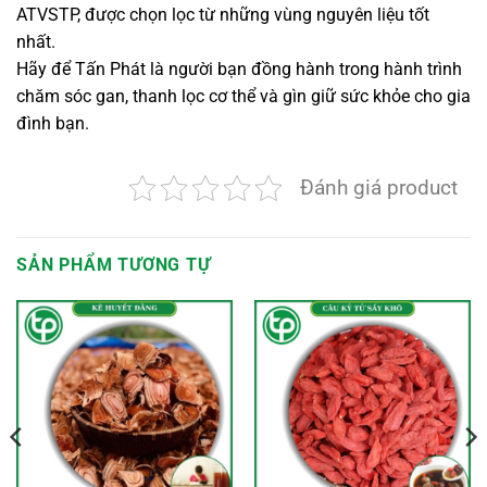
ATVSTP, được chọn lọc từ những vùng nguyên liệu tốt
nhất.
Hãy để Tấn Phát là người bạn đồng hành trong hành trình
chăm sóc gan, thanh lọc cơ thể và gìn giữ sức khỏe cho gia
đình bạn.
Đánh giá product
SẢN PHẨM TƯƠNG TỰ
oảng
:
,000 VND
n
0,000 VND