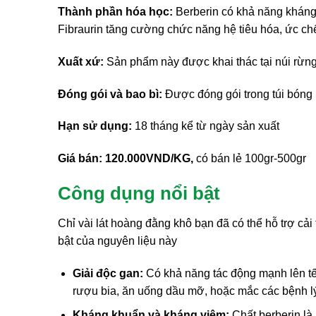
Thành phần hóa học:
Berberin có khả năng kháng 
Fibraurin tăng cường chức năng hệ tiêu hóa, ức ch
Xuất xứ:
Sản phẩm này được khai thác tại núi rừn
Đóng gói và bao bì:
Được đóng gói trong túi bóng
Hạn sử dụng:
18 tháng kể từ ngày sản xuất
Giá bán:
120.000VND/KG,
có bán lẻ 100gr-500gr
Công dụng nổi bật
Chỉ vài lát hoàng đằng khô bạn đã có thể hỗ trợ cả
bật của nguyên liệu này
Giải độc gan:
Có khả năng tác động mạnh lên tế
rượu bia, ăn uống dầu mỡ, hoặc mắc các bệnh l
Kháng khuẩn và kháng viêm:
Chất berberin là