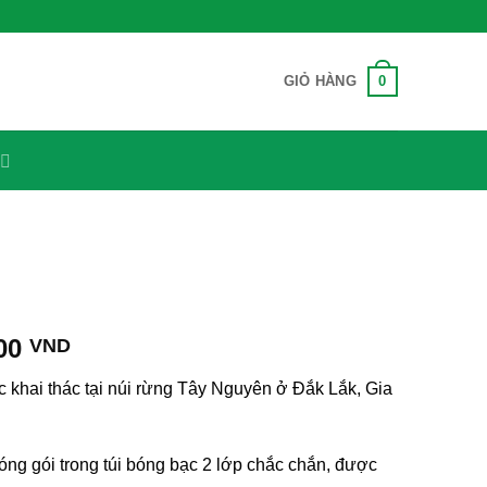
0
GIỎ HÀNG
Khoảng
000
VND
giá:
khai thác tại núi rừng Tây Nguyên ở Đắk Lắk, Gia
từ
23,000 VND
đến
g gói trong túi bóng bạc 2 lớp chắc chắn, được
120,000 VND