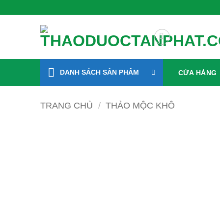
Bỏ
Xanh Mỗi Ngày
qua
nội
dung
DANH SÁCH SẢN PHẨM
CỬA HÀNG
TRANG CHỦ
/
THẢO MỘC KHÔ