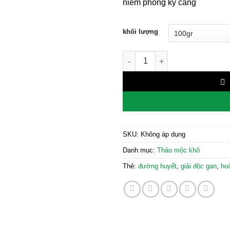
niêm phong kỹ càng
khối lượng
Hoàng Đằng số lượng
SKU:
Không áp dụng
Danh mục:
Thảo mộc khô
Thẻ:
đường huyết
,
giải độc gan
,
ho