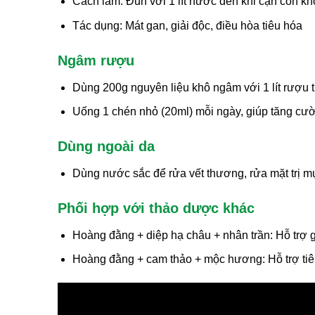
Cách làm: Đun với 1 lít nước đến khi cạn còn kh
Tác dụng: Mát gan, giải độc, điều hòa tiêu hóa
Ngâm rượu
Dùng 200g nguyên liệu khô ngâm với 1 lít rượu 
Uống 1 chén nhỏ (20ml) mỗi ngày, giúp tăng cườ
Dùng ngoài da
Dùng nước sắc để rửa vết thương, rửa mặt trị mụ
Phối hợp với thảo dược khác
Hoàng đằng + diệp hạ châu + nhân trần: Hỗ trợ 
Hoàng đằng + cam thảo + mộc hương: Hỗ trợ ti