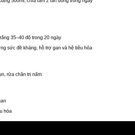
oảng 500ml, chia làm 2 lần uống trong ngày
trắng 35–40 độ trong 20 ngày
ng sức đề kháng, hỗ trợ gan và hệ tiêu hóa
n, rửa chân trị nấm
gan
êu hóa