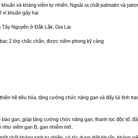
khuẩn và kháng viêm tự nhiên. Ngoài ra chất palmatin và jatro
ế vi khuẩn gây hại
g Tây Nguyên ở Đắk Lắk, Gia Lai
 bạc 2 lớp chắc chắn, được niêm phong kỹ càng
i thiện hệ tiêu hóa, tăng cường chức năng gan và đẩy lùi tình 
 bào gan, giúp tăng cường chức năng gan, thanh lọc độc tố, đ
ý như viêm gan B, gan nhiễm mỡ.
 một chất kháng sinh tự nhiên, có tác dụng diệt khuẩn, kháng v