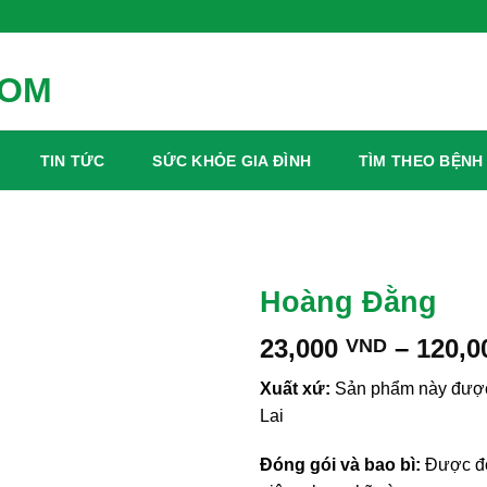
TIN TỨC
SỨC KHỎE GIA ĐÌNH
TÌM THEO BỆNH
Hoàng Đằng
23,000
–
120,
VND
Xuất xứ:
Sản phẩm này được 
Lai
Đóng gói và bao bì:
Được đón