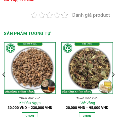
Đánh giá product
SẢN PHẨM TƯƠNG TỰ
oảng
:
,000 VND
n
0,000 VND
THẢO MỘC KHÔ
THẢO MỘC KHÔ
Ké Đầu Ngựa
Chè Vằng
Khoảng
Khoả
30,000
VND
–
230,000
VND
20,000
VND
–
95,000
VND
giá:
giá:
từ
từ
CHỌN
CHỌN