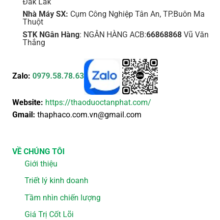
Đắk Lắk
Nhà Máy SX:
Cụm Công Nghiệp Tân An, TP.Buôn Ma
Thuột
STK NGân Hàng
: NGÂN HÀNG ACB:
66868868
Vũ Văn
Thắng
Zalo:
0979.58.78.63
Website:
https://thaoduoctanphat.com/
Gmail:
thaphaco.com.vn@gmail.com
VỀ CHÚNG TÔI
Giới thiệu
Triết lý kinh doanh
Tầm nhìn chiến lượng
Giá Trị Cốt Lõi