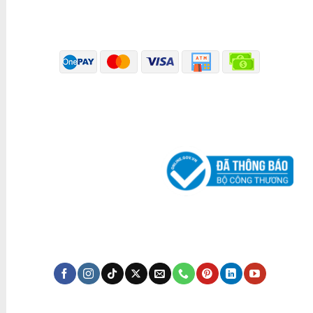
PHƯƠNG THỨC THANH TOÁN
ĐÃ THÔNG BÁO BỘ CÔNG THƯƠNG
KÊNH TRUYỀN THÔNG