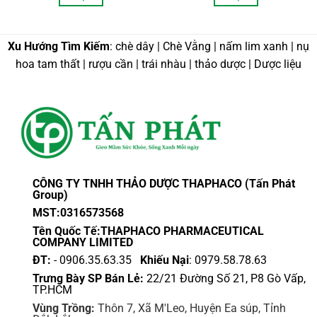
30,000 VND
20,0
đến
đến
Sản
Sản
230,000 VND
95,0
phẩm
phẩm
này
này
Xu Hướng Tìm Kiếm
: chè dây | Chè Vằng | nấm lim xanh | nụ
có
có
hoa tam thất | rượu cần | trái nhàu | thảo dược | Dược liệu
nhiều
nhiều
biến
biến
thể.
thể.
Các
Các
tùy
tùy
chọn
chọn
có
có
thể
thể
CÔNG TY TNHH THẢO DƯỢC THAPHACO (Tấn Phát
được
được
Group)
chọn
chọn
MST:0316573568
trên
trên
Tên Quốc Tế:THAPHACO PHARMACEUTICAL
trang
trang
COMPANY LIMITED
sản
sản
ĐT:
- 0906.35.63.35
Khiếu Nại
: 0979.58.78.63
phẩm
phẩm
Trưng Bày SP Bán Lẻ:
22/21 Đường Số 21, P8 Gò Vấp,
TP.HCM
Vùng Trồng:
Thôn 7, Xã M'Leo, Huyện Ea súp, Tỉnh