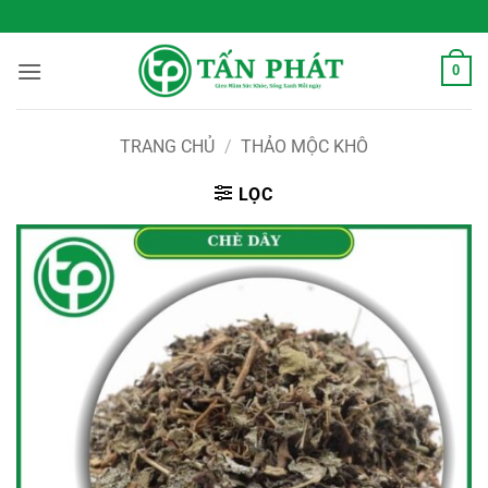
Bỏ
 Sống Xanh Mỗi Ngày
qua
nội
0
dung
TRANG CHỦ
/
THẢO MỘC KHÔ
LỌC