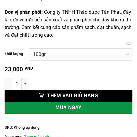
đến
110,000 VND
Đơn vị phân phối:
Công ty TNHH Thảo dược Tấn Phát, đây
là đơn vị trực tiếp sản xuất và phân phối chè dây khô ra thị
trường. Cam kết cung cấp sản phẩm sạch, đạt chuẩn, sạch
và đạt chất lượng cao.
XÓA
khối lượng
23,000
VND
Chè Dây số lượng
THÊM VÀO GIỎ HÀNG
MUA NGAY
SKU:
Không áp dụng
Danh mục:
Thảo mộc khô