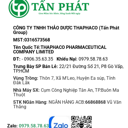
CÔNG TY TNHH THẢO DƯỢC THAPHACO (Tấn Phát
Group)
MST:0316573568
Tên Quốc Tế:THAPHACO PHARMACEUTICAL
COMPANY LIMITED
ĐT:
- 0906.35.63.35
Khiếu Nại
: 0979.58.78.63
Trưng Bày SP Bán Lẻ:
22/21 Đường Số 21, P8 Gò Vấp,
TP.HCM
Vùng Trồng:
Thôn 7, Xã M'Leo, Huyện Ea súp, Tỉnh
Đắk Lắk
Nhà Máy SX:
Cụm Công Nghiệp Tân An, TP.Buôn Ma
Thuột
STK NGân Hàng
: NGÂN HÀNG ACB:
66868868
Vũ Văn
Thắng
Zalo:
0979.58.78.63