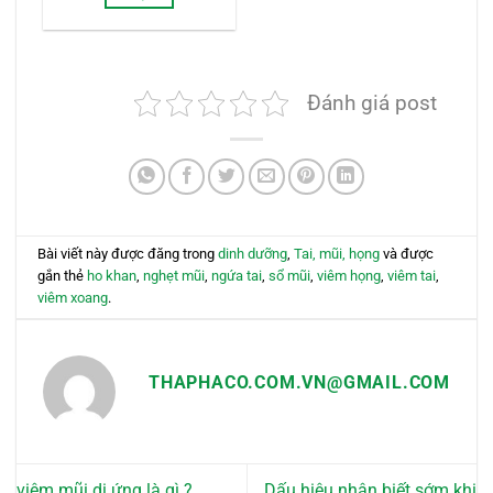
38,000 VND
đến
Sản
300,000 VND
phẩm
này
có
Đánh giá post
nhiều
biến
thể.
Các
tùy
chọn
có
Bài viết này được đăng trong
dinh dưỡng
,
Tai, mũi, họng
và được
thể
gắn thẻ
ho khan
,
nghẹt mũi
,
ngứa tai
,
sổ mũi
,
viêm họng
,
viêm tai
,
được
viêm xoang
.
chọn
trên
trang
THAPHACO.COM.VN@GMAIL.COM
sản
phẩm
viêm mũi dị ứng là gì ?
Dấu hiệu nhận biết sớm khi