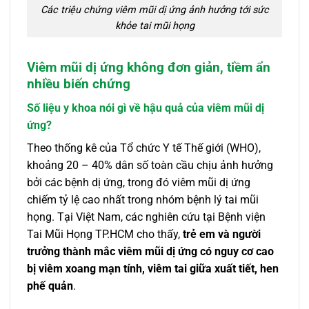
Các triệu chứng viêm mũi dị ứng ảnh hưởng tới sức
khỏe tai mũi họng
Viêm mũi dị ứng không đơn giản, tiềm ẩn
nhiều biến chứng
Số liệu y khoa nói gì về hậu quả của viêm mũi dị
ứng?
Theo thống kê của Tổ chức Y tế Thế giới (WHO),
khoảng 20 – 40% dân số toàn cầu chịu ảnh hưởng
bởi các bệnh dị ứng, trong đó viêm mũi dị ứng
chiếm tỷ lệ cao nhất trong nhóm bệnh lý tai mũi
họng. Tại Việt Nam, các nghiên cứu tại Bệnh viện
Tai Mũi Họng TP.HCM cho thấy,
trẻ em và người
trưởng thành mắc viêm mũi dị ứng có nguy cơ cao
bị viêm xoang mạn tính, viêm tai giữa xuất tiết, hen
phế quản
.