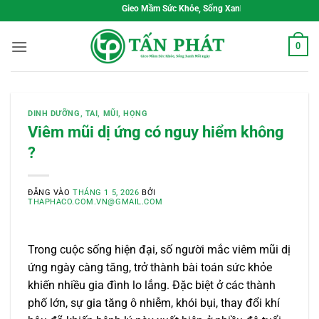
Bỏ
Gieo Mầm Sức Khỏe, Sống Xanh Mỗi Ngày
qua
nội
0
dung
DINH DƯỠNG
,
TAI, MŨI, HỌNG
Viêm mũi dị ứng có nguy hiểm không
?
ĐĂNG VÀO
THÁNG 1 5, 2026
BỞI
THAPHACO.COM.VN@GMAIL.COM
Trong cuộc sống hiện đại, số người mắc viêm mũi dị
ứng ngày càng tăng, trở thành bài toán sức khỏe
khiến nhiều gia đình lo lắng. Đặc biệt ở các thành
phố lớn, sự gia tăng ô nhiễm, khói bụi, thay đổi khí