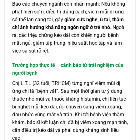
Báo cáo chuyên ngành còn nhấn mạnh: Nếu không
phát hiện sớm, điều trị đúng cách, viêm mũi dị ứng
có thể lan sang tai, gây
giảm sức nghe, ù tai, thậm
chí ảnh hưởng khả năng ngôn ngữ ở trẻ nhỏ
. Ngoài
ra, các triệu chứng kéo dài còn khiến người bệnh
mất ngủ, giảm tập trung, hiệu suất học tập và làm
việc sa sút rõ rệt.
Trường hợp thực tế – cảnh báo từ trải nghiệm của
người bệnh
Chị L.T.L (32 tuổi, TP.HCM) từng nghĩ viêm mũi dị
ứng chỉ là “bệnh vặt”. Sau một thời gian tự ý dùng
thuốc nhỏ mũi và thuốc kháng histamin, chị liên tục
bị nghẹt mũi kéo dài, rồi chuyển sang viêm xoang,
đau nhức vùng mắt và trán. Khi tới bệnh viện thăm
khám, bác sĩ kết luận chị đã bị viêm xoang mạn tính,
cần điều trị kéo dài và phải dùng kháng sinh liều
cao.