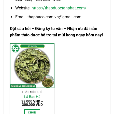
Website:
https://thaoduoctanphat.com/
Email: thaphaco.com.vn@gmail.com
Đặt câu hỏi – Đăng ký tư vấn – Nhận ưu đãi sản
phẩm thảo dược hỗ trợ tai mũi họng ngay hôm nay!
THẢO MỘC KHÔ
Lá Bạc Hà
38,000
VND
–
Khoảng
300,000
VND
giá:
từ
CHỌN