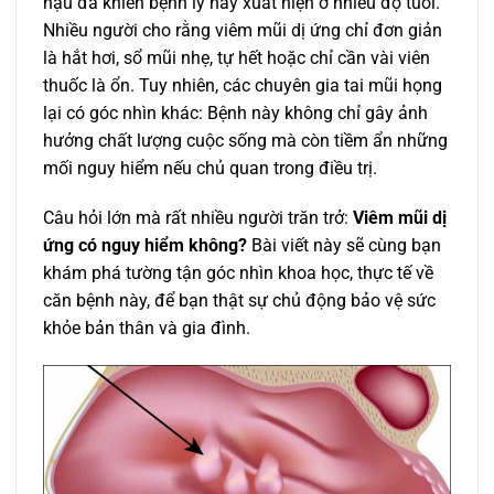
hậu đã khiến bệnh lý này xuất hiện ở nhiều độ tuổi.
Nhiều người cho rằng viêm mũi dị ứng chỉ đơn giản
là hắt hơi, sổ mũi nhẹ, tự hết hoặc chỉ cần vài viên
thuốc là ổn. Tuy nhiên, các chuyên gia tai mũi họng
lại có góc nhìn khác: Bệnh này không chỉ gây ảnh
hưởng chất lượng cuộc sống mà còn tiềm ẩn những
mối nguy hiểm nếu chủ quan trong điều trị.
Câu hỏi lớn mà rất nhiều người trăn trở:
Viêm mũi dị
ứng có nguy hiểm không?
Bài viết này sẽ cùng bạn
khám phá tường tận góc nhìn khoa học, thực tế về
căn bệnh này, để bạn thật sự chủ động bảo vệ sức
khỏe bản thân và gia đình.