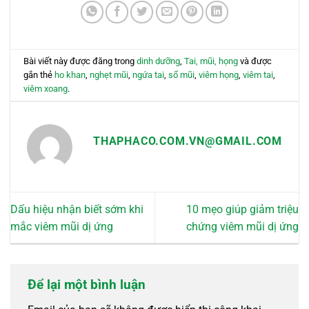
Bài viết này được đăng trong
dinh dưỡng
,
Tai, mũi, họng
và được
gắn thẻ
ho khan
,
nghẹt mũi
,
ngứa tai
,
sổ mũi
,
viêm họng
,
viêm tai
,
viêm xoang
.
THAPHACO.COM.VN@GMAIL.COM
Dấu hiệu nhận biết sớm khi
10 mẹo giúp giảm triệu
mắc viêm mũi dị ứng
chứng viêm mũi dị ứng
Để lại một bình luận