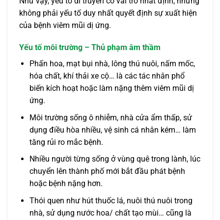
Như vậy, yếu tố di truyền có vai trò nhất định, nhưng
không phải yếu tố duy nhất quyết định sự xuất hiện
của bệnh viêm mũi dị ứng.
Yếu tố môi trường – Thủ phạm âm thầm
Phấn hoa, mạt bụi nhà, lông thú nuôi, nấm mốc,
hóa chất, khí thải xe cộ… là các tác nhân phổ
biến kích hoạt hoặc làm nặng thêm viêm mũi dị
ứng.
Môi trường sống ô nhiễm, nhà cửa ẩm thấp, sử
dụng điều hòa nhiều, vệ sinh cá nhân kém… làm
tăng rủi ro mắc bệnh.
Nhiều người từng sống ở vùng quê trong lành, lúc
chuyển lên thành phố mới bắt đầu phát bệnh
hoặc bệnh nặng hơn.
Thói quen như hút thuốc lá, nuôi thú nuôi trong
nhà, sử dụng nước hoa/ chất tạo mùi… cũng là