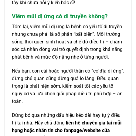
tây khi chưa hỏi ý kiến bác sĩ!
Viêm mũi dị ứng có di truyền không?
Tóm lại, viêm mũi dị ứng là bệnh có yếu tố di truyền
nhưng chưa phải là số phận “bất biến”. Môi trường
sống, thói quen sinh hoạt và chế độ điều trị – chăm
sóc cá nhân đóng vai trò quyết định trong khả năng
phát bệnh và mức độ nặng nhẹ ở từng người.
Nếu bạn, con cái hoặc người thân có “cơ địa dị ứng”,
đừng chủ quan cũng đừng quá lo lắng. Điều quan
trọng là phát hiện sớm, kiểm soát tốt các yếu tố
nguy cơ và lựa chọn giải pháp điều trị phù hợp – an
toàn.
Đừng bỏ qua những dấu hiệu kéo dài hay tự ý điều
trị tại nhà. Hãy chủ động
liên hệ chuyên gia tai mũi
họng hoặc nhắn tin cho fanpage/website của