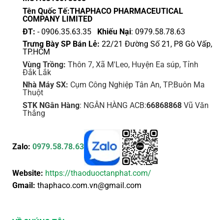
Tên Quốc Tế:THAPHACO PHARMACEUTICAL
COMPANY LIMITED
ĐT:
- 0906.35.63.35
Khiếu Nại
: 0979.58.78.63
Trưng Bày SP Bán Lẻ:
22/21 Đường Số 21, P8 Gò Vấp,
TP.HCM
Vùng Trồng:
Thôn 7, Xã M'Leo, Huyện Ea súp, Tỉnh
Đắk Lắk
Nhà Máy SX:
Cụm Công Nghiệp Tân An, TP.Buôn Ma
Thuột
STK NGân Hàng
: NGÂN HÀNG ACB:
66868868
Vũ Văn
Thắng
Zalo:
0979.58.78.63
Website:
https://thaoduoctanphat.com/
Gmail:
thaphaco.com.vn@gmail.com