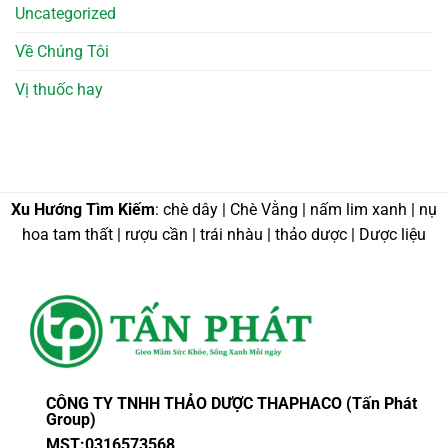
Uncategorized
Về Chúng Tôi
Vị thuốc hay
Xu Hướng Tìm Kiếm
: chè dây | Chè Vằng | nấm lim xanh | nụ
hoa tam thất | rượu cần | trái nhàu | thảo dược | Dược liệu
CÔNG TY TNHH THẢO DƯỢC THAPHACO (Tấn Phát
Group)
MST:0316573568