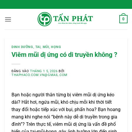
Bỏ
 Sống Xanh Mỗi Ngày
qua
nội
0
dung
DINH DƯỠNG
,
TAI, MŨI, HỌNG
Viêm mũi dị ứng có di truyền không ?
ĐĂNG VÀO
THÁNG 1 5, 2026
BỞI
THAPHACO.COM.VN@GMAIL.COM
Bạn hoặc người thân từng bị viêm mũi dị ứng kéo
dài? Hắt hơi, ngứa mũi, khó chịu mỗi khi thời tiết
thay đổi hoặc tiếp xúc với bụi, phấn hoa? Bạn hoang
mang khi nghe nói “bệnh này dễ di truyền trong gia
đình”? Trên thực tế, viêm mũi dị ứng là vấn đề phổ
biến của tai-mũi-họng, gây ảnh hưởng lớn đến sinh