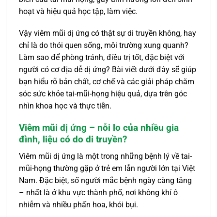
hoạt và hiệu quả học tập, làm việc.
Vậy viêm mũi dị ứng có thật sự di truyền không, hay
chỉ là do thói quen sống, môi trường xung quanh?
Làm sao để phòng tránh, điều trị tốt, đặc biệt với
người có cơ địa dễ dị ứng? Bài viết dưới đây sẽ giúp
bạn hiểu rõ bản chất, cơ chế và các giải pháp chăm
sóc sức khỏe tai-mũi-họng hiệu quả, dựa trên góc
nhìn khoa học và thực tiễn.
Viêm mũi dị ứng – nỗi lo của nhiều gia
đình, liệu có do di truyền?
Viêm mũi dị ứng là một trong những bệnh lý về tai-
mũi-họng thường gặp ở trẻ em lẫn người lớn tại Việt
Nam. Đặc biệt, số người mắc bệnh ngày càng tăng
– nhất là ở khu vực thành phố, nơi không khí ô
nhiễm và nhiều phấn hoa, khói bụi.