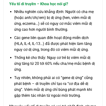
Yếu tố di truyền – Khoa học nói gì?
Nhiều nghiên cứu khẳng định: Người có cha mẹ
(hoặc anh/chị/em) bị dị ứng (hen, viêm mũi dị
ứng, eczema…) sẽ có nguy cơ mắc viêm mũi dị
ứng cao hơn người bình thường.
Các gene liên quan đến hoạt động miễn dịch
(HLA, IL-4, IL-13…) đã được phát hiện làm tăng
nguy cơ dị ứng, trong đó có viêm mũi dị ứng.
Thống kê cho thấy: Nguy cơ trẻ bị viêm mũi dị
ứng tăng từ 20 tới 60% nếu cha/mẹ mắc bệnh dị
ứng.
Tuy nhiên, không phải ai có “gene dị ứng” cũng
phát bệnh – di truyền chỉ tạo ra “cơ địa dễ dị
ứng”. Viêm mũi dị ứng chỉ bùng phát mạnh khi
gặp thêm tác nhân từ ngoài môi trường.