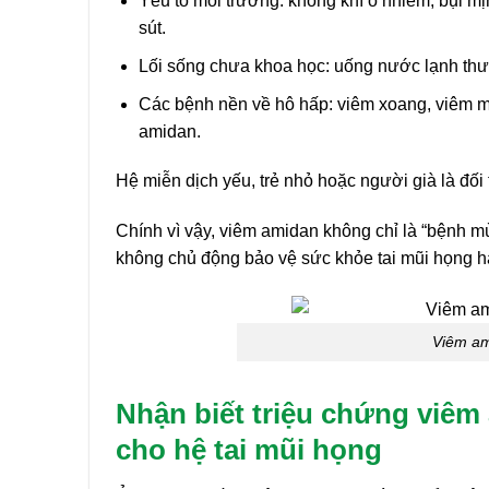
Yếu tố môi trường: không khí ô nhiễm, bụi mị
sút.
Lối sống chưa khoa học: uống nước lạnh thư
Các bệnh nền về hô hấp: viêm xoang, viêm mũ
amidan.
Hệ miễn dịch yếu, trẻ nhỏ hoặc người già là đối
Chính vì vậy, viêm amidan không chỉ là “bệnh m
không chủ động bảo vệ sức khỏe tai mũi họng h
Viêm am
Nhận biết triệu chứng viêm
cho hệ tai mũi họng