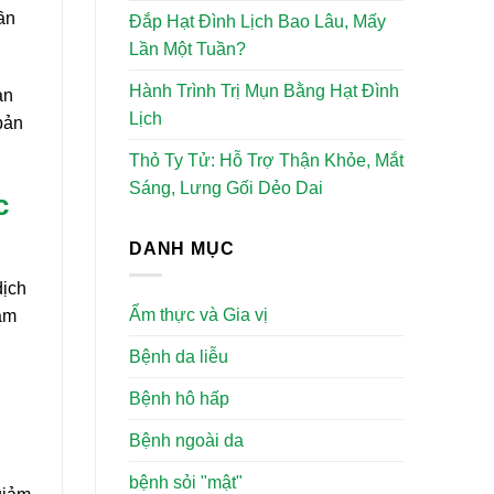
ần
Đắp Hạt Đình Lịch Bao Lâu, Mấy
Lần Một Tuần?
Hành Trình Trị Mụn Bằng Hạt Đình
ạn
Lịch
bản
Thỏ Ty Tử: Hỗ Trợ Thận Khỏe, Mắt
Sáng, Lưng Gối Dẻo Dai
c
DANH MỤC
dịch
Ẩm thực và Gia vị
xâm
Bệnh da liễu
Bệnh hô hấp
Bệnh ngoài da
bệnh sỏi "mật"