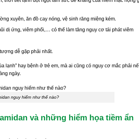
n, thời tiết lạnh đột ngột làm sức đề kháng của niêm mạc họng 
ờng xuyên, ăn đồ cay nóng, vệ sinh răng miệng kém.
i dị ứng, viêm phổi,… có thể làm tăng nguy cơ tái phát viêm
 tượng dễ gặp phải nhất.
ùa lạnh” hay bệnh ở trẻ em, mà ai cũng có nguy cơ mắc phải n
àng ngày.
idan nguy hiểm như thế nào?
 amidan và những hiểm họa tiềm ẩn