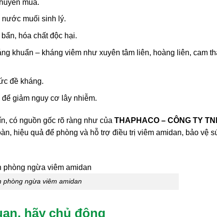
 chuyển mùa.
 nước muối sinh lý.
 bẩn, hóa chất độc hại.
áng khuẩn – kháng viêm như xuyên tâm liên, hoàng liên, cam t
sức đề kháng.
 để giảm nguy cơ lây nhiễm.
ín, có nguồn gốc rõ ràng như của
THAPHACO – CÔNG TY T
oàn, hiệu quả để phòng và hỗ trợ điều trị viêm amidan, bảo vệ s
 phòng ngừa viêm amidan
an, hãy chủ động