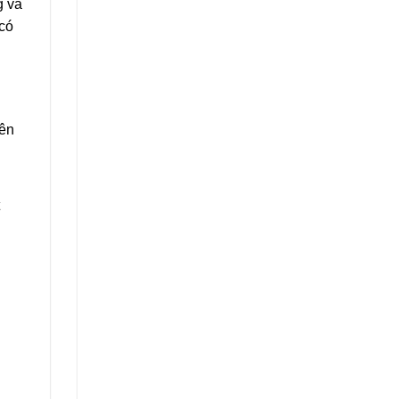
g và
 có
yên