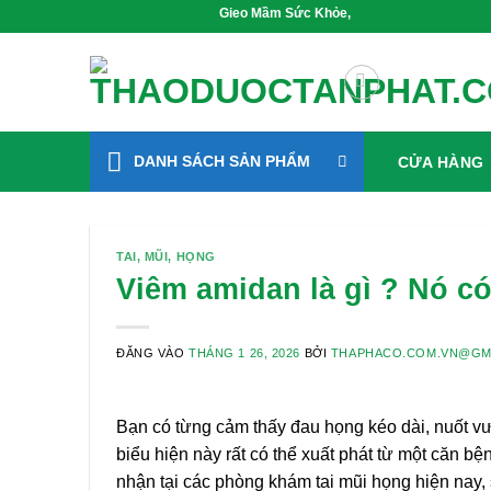
Bỏ
Gieo Mầm Sức Khỏe, Sống Xanh Mỗi Ngày
qua
nội
dung
DANH SÁCH SẢN PHẨM
CỬA HÀNG
TAI, MŨI, HỌNG
Viêm amidan là gì ? Nó c
ĐĂNG VÀO
THÁNG 1 26, 2026
BỞI
THAPHACO.COM.VN@GM
Bạn có từng cảm thấy đau họng kéo dài, nuốt vư
biểu hiện này rất có thể xuất phát từ một căn 
nhận tại các phòng khám tai mũi họng hiện nay, 