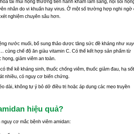
hoa tai mũi họng thường tiến hành khám lâm sàng, nội soi họn
yên nhân do vi khuẩn hay virus. Ở một số trường hợp nghi ngờ
, xét nghiệm chuyên sâu hơn.
ệng nước muối, bổ sung thảo dược tăng sức đề kháng như xu
,… cùng chế độ ăn giàu vitamin C. Có thể kết hợp sản phẩm từ
 họng, giảm viêm an toàn.
có thể kê kháng sinh, thuốc chống viêm, thuốc giảm đau, hạ sốt
hát nhiều, có nguy cơ biến chứng.
éo dài, không tự ý bỏ dở điều trị hoặc áp dụng các mẹo truyền
amidan hiệu quả?
ảm nguy cơ mắc bệnh viêm amidan: