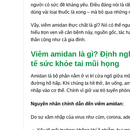
người có sức đề kháng yếu. Điều đáng nói là rất
dùng vài loại thuốc là xong – mà bỏ qua những 
Vậy, viêm amidan thực chất là gì? Nó có thể ng
hiểu trọn vẹn về căn bệnh này, nguồn gốc, tác h
thân cũng như cả gia đình.
Viêm amidan là gì? Định ng
tế sức khỏe tai mũi họng
Amidan là bộ phận nằm ở vị trí cửa ngõ giữa mũi
đường hô hấp. Khi chúng ta hít thở, ăn uống, am
nhập vào cơ thể. Chính vì giữ vai trò tuyến phò
Nguyên nhân chính dẫn đến viêm amidan:
Do sự xâm nhập của virus như cúm, corona, ade