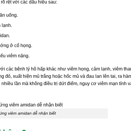
õ rệt với các dấu hiệu sau:
 ăn uống.
 lạnh.
idan.
ướng ở cổ họng.
nếu viêm nặng.
với các bệnh lý hô hấp khác như viêm họng, cảm lạnh, viêm th
 đỏ, xuất hiện mủ trắng hoặc hốc mủ và đau lan lên tai, ra hà
i nhiều lần mà không điều trị dứt điểm, nguy cơ viêm mạn tính v
hứng viêm amidan dễ nhận biết