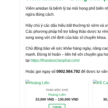
Viêm amidan là bệnh lý tai mũi họng phổ biến n
ngừa đúng cách.
Hãy chú ý các dấu hiệu bất thường từ sớm và ưu 
Các phương pháp hỗ trợ bằng thảo dược tự nh
song song với chỉ định của bác sĩ chuyên khoa.
Chủ động bảo vệ sức khỏe hàng ngày, nâng cao đ
mạnh. Đừng trì hoãn – liên hệ với chuyên gia h
tại
https://thaoduoctanphat.com/
Hoặc gọi ngay số
0902.984.792
để được tư vấn 
THẢO MỘC KHÔ
Hoàng Liên
Khoảng
23,000
VND
–
130,000
VND
30
giá:
từ
CHỌN