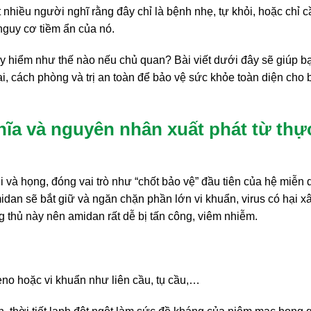
 nhiều người nghĩ rằng đây chỉ là bệnh nhẹ, tự khỏi, hoặc chỉ c
nguy cơ tiềm ẩn của nó.
uy hiểm như thế nào nếu chủ quan? Bài viết dưới đây sẽ giúp b
ại, cách phòng và trị an toàn để bảo vệ sức khỏe toàn diện cho 
hĩa và nguyên nhân xuất phát từ thự
 và họng, đóng vai trò như “chốt bảo vệ” đầu tiên của hệ miễn 
idan sẽ bắt giữ và ngăn chặn phần lớn vi khuẩn, virus có hại 
ng thủ này nên amidan rất dễ bị tấn công, viêm nhiễm.
no hoặc vi khuẩn như liên cầu, tụ cầu,…