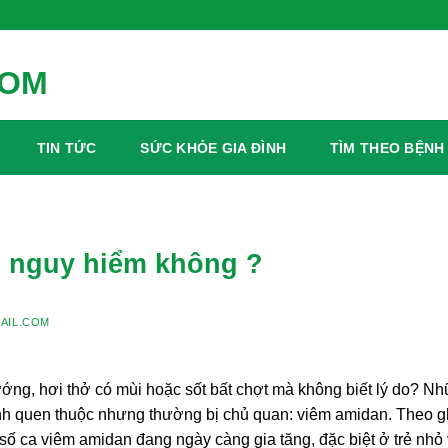
TIN TỨC
SỨC KHỎE GIA ĐÌNH
TÌM THEO BỆNH
ó nguy hiểm không ?
AIL.COM
ớng, hơi thở có mùi hoặc sốt bất chợt mà không biết lý do? N
bệnh quen thuộc nhưng thường bị chủ quan: viêm amidan. Theo g
số ca viêm amidan đang ngày càng gia tăng, đặc biệt ở trẻ nhỏ