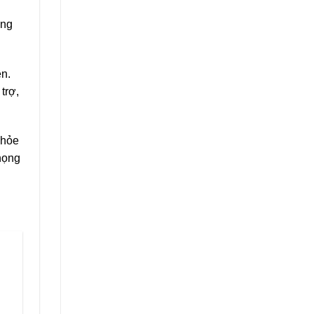
òng
ên.
trợ,
khỏe
họng
hoảng
iá:
ừ