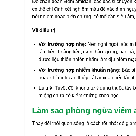
Để chẩn đoán viêm amidan, các bác sĩ chuyên k
có thể chỉ định xét nghiệm máu để xác định ngu
bội nhiễm hoặc biến chứng, có thể cần siêu âm
Về điều trị:
Với trường hợp nhẹ:
Nên nghỉ ngơi, súc mi
tâm liên, hoàng liên, cam thảo, gừng, bạc hà
dược liệu thiên nhiên nhằm làm dịu niêm mạc
Với trường hợp nhiễm khuẩn nặng:
Bác sĩ 
hoặc chỉ định can thiệp cắt amidan nếu tái p
Lưu ý:
Tuyệt đối không tự ý dùng thuốc tây k
miệng chưa có kiểm chứng khoa học.
Làm sao phòng ngừa viêm 
Thay đổi thói quen sống là cách tốt nhất để gi