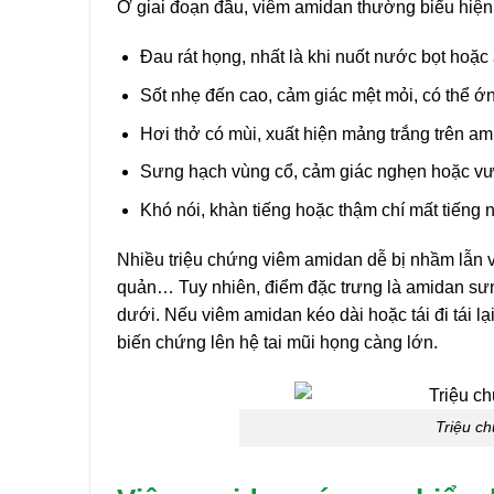
Ở giai đoạn đầu, viêm amidan thường biểu hiện r
Đau rát họng, nhất là khi nuốt nước bọt hoặc
Sốt nhẹ đến cao, cảm giác mệt mỏi, có thể ớn
Hơi thở có mùi, xuất hiện mảng trắng trên am
Sưng hạch vùng cổ, cảm giác nghẹn hoặc v
Khó nói, khàn tiếng hoặc thậm chí mất tiếng 
Nhiều triệu chứng viêm amidan dễ bị nhầm lẫn 
quản… Tuy nhiên, điểm đặc trưng là amidan sưng
dưới. Nếu viêm amidan kéo dài hoặc tái đi tái lạ
biến chứng lên hệ tai mũi họng càng lớn.
Triệu c