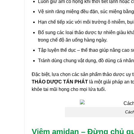
Luôn giữ ấm cổ họng khi thời tiết lạnh hoặc
Vệ sinh răng miệng đều đặn, súc miệng bằng
Hạn chế tiếp xúc với môi trường ô nhiễm, bụi
Bổ sung các loại thảo dược tự nhiên giàu kh
trong chế độ ăn uống hàng ngày.
Tập luyện thể dục – thể thao giúp nâng cao 
Tránh dùng chung vật dụng, đồ dùng cá nhân
Đặc biệt, lựa chọn các sản phẩm thảo dược uy t
THẢO DƯỢC TẤN PHÁT
là một giải pháp an t
khỏe tai mũi họng cho mọi lứa tuổi.
Cách
Viêm amidan – Đừng chủ qu