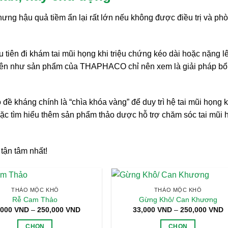
hưng hậu quả tiềm ẩn lại rất lớn nếu không được điều trị và ph
tiên đi khám tai mũi họng khi triệu chứng kéo dài hoặc nặng l
iên như sản phẩm của THAPHACO chỉ nên xem là giải pháp bổ 
ề kháng chính là “chìa khóa vàng” để duy trì hệ tai mũi họng 
oặc tìm hiểu thêm sản phẩm thảo dược hỗ trợ chăm sóc tai mũi 
tận tâm nhất!
THẢO MỘC KHÔ
THẢO MỘC KHÔ
Rễ Cam Thảo
Gừng Khô/ Can Khương
Khoảng
K
,000
VND
–
250,000
VND
33,000
VND
–
250,000
VND
giá:
g
từ
t
CHỌN
CHỌN