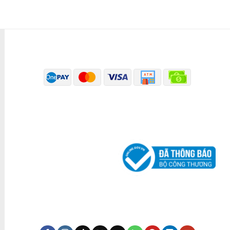
PHƯƠNG THỨC THANH TOÁN
ĐÃ THÔNG BÁO BỘ CÔNG THƯƠNG
KÊNH TRUYỀN THÔNG