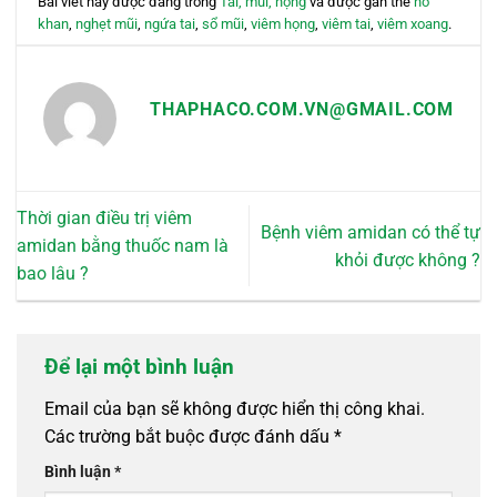
Bài viết này được đăng trong
Tai, mũi, họng
và được gắn thẻ
ho
thể
khan
,
nghẹt mũi
,
ngứa tai
,
sổ mũi
,
viêm họng
,
viêm tai
,
viêm xoang
.
được
chọn
trên
THAPHACO.COM.VN@GMAIL.COM
trang
sản
phẩm
Thời gian điều trị viêm
Bệnh viêm amidan có thể tự
amidan bằng thuốc nam là
khỏi được không ?
bao lâu ?
Để lại một bình luận
Email của bạn sẽ không được hiển thị công khai.
Các trường bắt buộc được đánh dấu
*
Bình luận
*