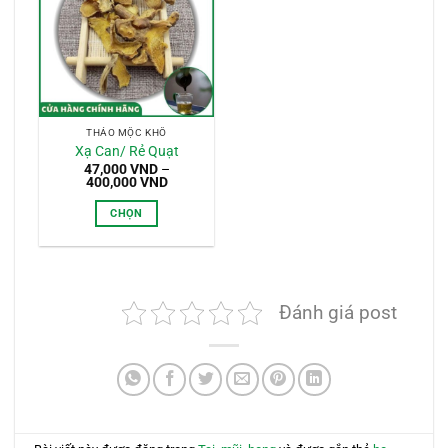
THẢO MỘC KHÔ
Xạ Can/ Rẻ Quạt
47,000
VND
–
Khoảng
400,000
VND
giá:
từ
CHỌN
47,000 VND
đến
Sản
400,000 VND
phẩm
này
có
Đánh giá post
nhiều
biến
thể.
Các
tùy
chọn
có