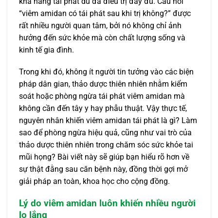
khả năng tái phát dù đã điều trị đầy đủ. Câu hỏi
“viêm amidan có tái phát sau khi trị không?” được
rất nhiều người quan tâm, bởi nó không chỉ ảnh
hưởng đến sức khỏe mà còn chất lượng sống và
kinh tế gia đình.
Trong khi đó, không ít người tin tưởng vào các biện
pháp dân gian, thảo dược thiên nhiên nhằm kiểm
soát hoặc phòng ngừa tái phát viêm amidan mà
không cần đến tây y hay phẫu thuật. Vậy thực tế,
nguyên nhân khiến viêm amidan tái phát là gì? Làm
sao để phòng ngừa hiệu quả, cũng như vai trò của
thảo dược thiên nhiên trong chăm sóc sức khỏe tai
mũi họng? Bài viết này sẽ giúp bạn hiểu rõ hơn về
sự thật đằng sau căn bệnh này, đồng thời gợi mở
giải pháp an toàn, khoa học cho cộng đồng.
Lý do viêm amidan luôn khiến nhiều người
lo lắng