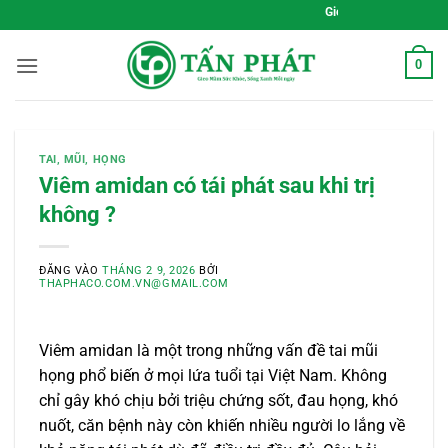
Bỏ
Gieo Mầm Sức Khỏe, Sống Xanh Mỗi
qua
nội
0
dung
TAI, MŨI, HỌNG
Viêm amidan có tái phát sau khi trị
không ?
ĐĂNG VÀO
THÁNG 2 9, 2026
BỞI
THAPHACO.COM.VN@GMAIL.COM
Viêm amidan là một trong những vấn đề tai mũi
họng phổ biến ở mọi lứa tuổi tại Việt Nam. Không
chỉ gây khó chịu bởi triệu chứng sốt, đau họng, khó
nuốt, căn bệnh này còn khiến nhiều người lo lắng về