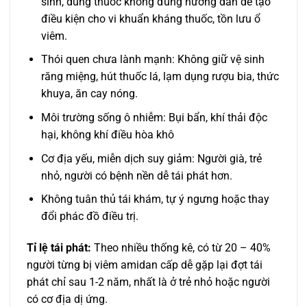
sinh, dùng thuốc không đúng hướng dẫn dễ tạo
điều kiện cho vi khuẩn kháng thuốc, tồn lưu ổ
viêm.
Thói quen chưa lành mạnh: Không giữ vệ sinh
răng miệng, hút thuốc lá, lạm dụng rượu bia, thức
khuya, ăn cay nóng.
Môi trường sống ô nhiễm: Bụi bẩn, khí thải độc
hại, không khí điều hòa khô
Cơ địa yếu, miễn dịch suy giảm: Người già, trẻ
nhỏ, người có bệnh nền dễ tái phát hơn.
Không tuân thủ tái khám, tự ý ngưng hoặc thay
đổi phác đồ điều trị.
Tỉ lệ tái phát:
Theo nhiều thống kê, có từ 20 – 40%
người từng bị viêm amidan cấp dễ gặp lại đợt tái
phát chỉ sau 1-2 năm, nhất là ở trẻ nhỏ hoặc người
có cơ địa dị ứng.