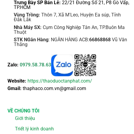
Trưng Bày SP Bán Lẻ:
22/21 Đường Số 21, P8 Gò Vấp,
TP.HCM
Vùng Trồng:
Thôn 7, Xã M'Leo, Huyện Ea súp, Tỉnh
Đắk Lắk
Nhà Máy SX:
Cụm Công Nghiệp Tân An, TP.Buôn Ma
Thuột
STK NGân Hàng
: NGÂN HÀNG ACB:
66868868
Vũ Văn
Thắng
Zalo:
0979.58.78.63
Website:
https://thaoduoctanphat.com/
Gmail:
thaphaco.com.vn@gmail.com
VỀ CHÚNG TÔI
Giới thiệu
Triết lý kinh doanh