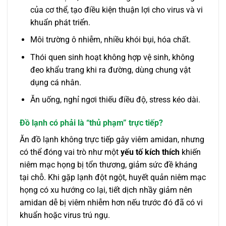
của cơ thể, tạo điều kiện thuận lợi cho virus và vi
khuẩn phát triển.
Môi trường ô nhiễm, nhiều khói bụi, hóa chất.
Thói quen sinh hoạt không hợp vệ sinh, không
đeo khẩu trang khi ra đường, dùng chung vật
dụng cá nhân.
Ăn uống, nghỉ ngơi thiếu điều độ, stress kéo dài.
Đồ lạnh có phải là “thủ phạm” trực tiếp?
Ăn đồ lạnh không trực tiếp gây viêm amidan, nhưng
có thể đóng vai trò như một
yếu tố kích thích
khiến
niêm mạc họng bị tổn thương, giảm sức đề kháng
tại chỗ. Khi gặp lạnh đột ngột, huyết quản niêm mạc
họng có xu hướng co lại, tiết dịch nhầy giảm nên
amidan dễ bị viêm nhiễm hơn nếu trước đó đã có vi
khuẩn hoặc virus trú ngụ.