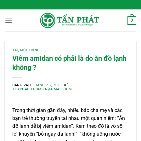
Bỏ
 Sống Xanh Mỗi Ngày
qua
nội
0
dung
TAI, MŨI, HỌNG
Viêm amidan có phải là do ăn đồ lạnh
không ?
ĐĂNG VÀO
THÁNG 2 7, 2026
BỞI
THAPHACO.COM.VN@GMAIL.COM
Trong thời gian gần đây, nhiều bậc cha mẹ và các
bạn trẻ thường truyền tai nhau một quan niệm: “Ăn
đồ lạnh dễ bị viêm amidan”. Kèm theo đó là vô số
lời khuyên “bỏ ngay đá lạnh!”, “không uống nước