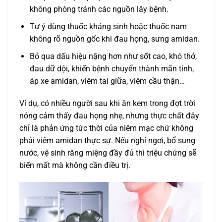
không phòng tránh các nguồn lây bệnh.
Tự ý dùng thuốc kháng sinh hoặc thuốc nam
không rõ nguồn gốc khi đau họng, sưng amidan.
Bỏ qua dấu hiệu nặng hơn như sốt cao, khó thở,
đau dữ dội, khiến bệnh chuyển thành mãn tính,
áp xe amidan, viêm tai giữa, viêm cầu thận…
Ví dụ, có nhiều người sau khi ăn kem trong đợt trời
nóng cảm thấy đau họng nhẹ, nhưng thực chất đây
chỉ là phản ứng tức thời của niêm mạc chứ không
phải viêm amidan thực sự. Nếu nghỉ ngơi, bổ sung
nước, vệ sinh răng miệng đầy đủ thì triệu chứng sẽ
biến mất mà không cần điều trị.