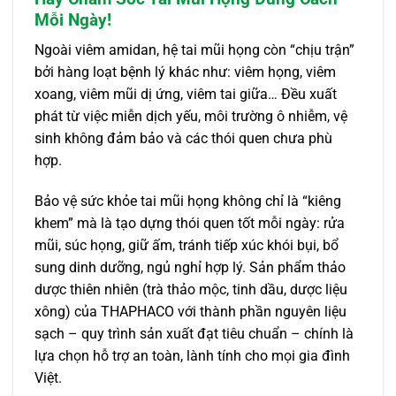
Mỗi Ngày!
Ngoài viêm amidan, hệ tai mũi họng còn “chịu trận”
bởi hàng loạt bệnh lý khác như: viêm họng, viêm
xoang, viêm mũi dị ứng, viêm tai giữa… Đều xuất
phát từ việc miễn dịch yếu, môi trường ô nhiễm, vệ
sinh không đảm bảo và các thói quen chưa phù
hợp.
Bảo vệ sức khỏe tai mũi họng không chỉ là “kiêng
khem” mà là tạo dựng thói quen tốt mỗi ngày: rửa
mũi, súc họng, giữ ấm, tránh tiếp xúc khói bụi, bổ
sung dinh dưỡng, ngủ nghỉ hợp lý. Sản phẩm thảo
dược thiên nhiên (trà thảo mộc, tinh dầu, dược liệu
xông) của THAPHACO với thành phần nguyên liệu
sạch – quy trình sản xuất đạt tiêu chuẩn – chính là
lựa chọn hỗ trợ an toàn, lành tính cho mọi gia đình
Việt.