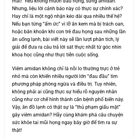
mát!” nếu không muốn đau họng, sưng amidan.
Nhưng, liệu lời cảnh báo này có thực sự chính xác?
Hay chỉ là một ngộ nhận kéo dài qua nhiều thế hệ?
Nếu bạn từng “ấm ức” vì lỡ ăn kem mà bị trách oan,
hoặc băn khoăn khi con trẻ đau họng sau những lần
ăn uống lạnh, bài viết này sẽ lần lượt phân tích, lý
giải để đưa ra câu trả lời sát thực nhất từ góc nhìn
khoa học cũng như thực tiễn cuộc sống.
Viêm amidan không chỉ là nỗi lo thường trực ở trẻ
nhỏ mà còn khiến nhiều người lớn “đau đầu” tìm
phương pháp phòng ngừa và điều trị. Tuy nhiên,
không phải ai cũng thực sự hiểu rõ nguyên nhân
cũng như cơ chế hình thành căn bệnh phổ biến này.
Vậy, ăn đồ lạnh có thật sự là “thủ phạm giấu mặt”
gây viêm amidan? Hãy cùng khám phá câu chuyện
sức khỏe tai mũi họng ngay bây giờ để tìm ra sự
thật!