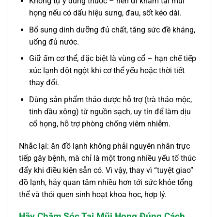
Không tự ý dùng thuốc – nên đi khám tai mũi
họng nếu có dấu hiệu sưng, đau, sốt kéo dài.
Bổ sung dinh dưỡng đủ chất, tăng sức đề kháng,
uống đủ nước.
Giữ ấm cơ thể, đặc biệt là vùng cổ – hạn chế tiếp
xúc lạnh đột ngột khi cơ thể yếu hoặc thời tiết
thay đổi.
Dùng sản phẩm thảo dược hỗ trợ (trà thảo mộc,
tinh dầu xông) từ nguồn sạch, uy tín để làm dịu
cổ họng, hỗ trợ phòng chống viêm nhiễm.
Nhắc lại: ăn đồ lạnh không phải nguyên nhân trực
tiếp gây bệnh, mà chỉ là một trong nhiều yếu tố thúc
đẩy khi điều kiện sẵn có. Vì vậy, thay vì “tuyệt giao”
đồ lạnh, hãy quan tâm nhiều hơn tới sức khỏe tổng
thể và thói quen sinh hoạt khoa học, hợp lý.
Hãy Chăm Sóc Tai Mũi Họng Đúng Cách