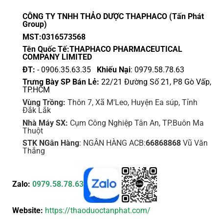
CÔNG TY TNHH THẢO DƯỢC THAPHACO (Tấn Phát
Group)
MST:0316573568
Tên Quốc Tế:THAPHACO PHARMACEUTICAL
COMPANY LIMITED
ĐT:
- 0906.35.63.35
Khiếu Nại
: 0979.58.78.63
Trưng Bày SP Bán Lẻ:
22/21 Đường Số 21, P8 Gò Vấp,
TP.HCM
Vùng Trồng:
Thôn 7, Xã M'Leo, Huyện Ea súp, Tỉnh
Đắk Lắk
Nhà Máy SX:
Cụm Công Nghiệp Tân An, TP.Buôn Ma
Thuột
STK NGân Hàng
: NGÂN HÀNG ACB:
66868868
Vũ Văn
Thắng
Zalo:
0979.58.78.63
Website:
https://thaoduoctanphat.com/