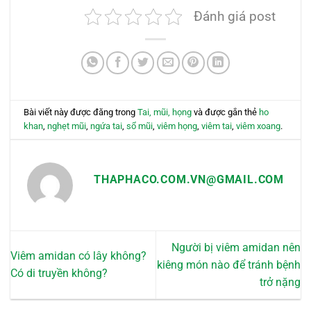
Đánh giá post
Bài viết này được đăng trong
Tai, mũi, họng
và được gắn thẻ
ho
khan
,
nghẹt mũi
,
ngứa tai
,
sổ mũi
,
viêm họng
,
viêm tai
,
viêm xoang
.
THAPHACO.COM.VN@GMAIL.COM
Người bị viêm amidan nên
Viêm amidan có lây không?
kiêng món nào để tránh bệnh
Có di truyền không?
trở nặng