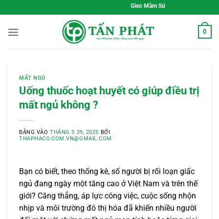
Bỏ
Gieo Mầm Sức Khỏe, Sống Xanh Mỗi Ngày
qua
nội
0
dung
MẤT NGỦ
Uống thuốc hoạt huyết có giúp điều trị
mất ngủ không ?
ĐĂNG VÀO
THÁNG 5 29, 2025
BỞI
THAPHACO.COM.VN@GMAIL.COM
Bạn có biết, theo thống kê, số người bị rối loạn giấc
ngủ đang ngày một tăng cao ở Việt Nam và trên thế
giới? Căng thẳng, áp lực công việc, cuộc sống nhộn
nhịp và môi trường đô thị hóa đã khiến nhiều người