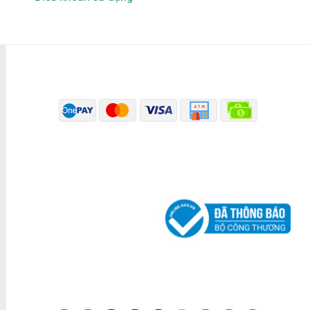
PHƯƠNG THỨC THANH TOÁN
ĐÃ THÔNG BÁO BỘ CÔNG THƯƠNG
KÊNH TRUYỀN THÔNG