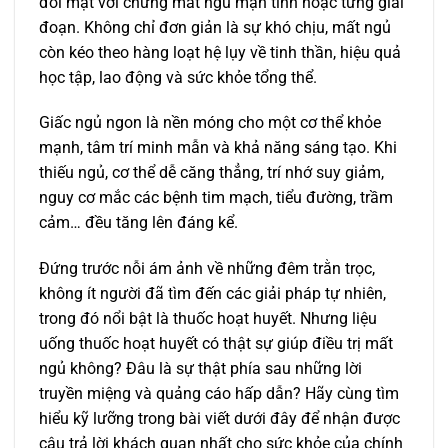
đối mặt với chứng mất ngủ mạn tính hoặc từng giai
đoạn. Không chỉ đơn giản là sự khó chịu, mất ngủ
còn kéo theo hàng loạt hệ lụy về tinh thần, hiệu quả
học tập, lao động và sức khỏe tổng thể.
Giấc ngủ ngon là nền móng cho một cơ thể khỏe
mạnh, tâm trí minh mẫn và khả năng sáng tạo. Khi
thiếu ngủ, cơ thể dễ căng thẳng, trí nhớ suy giảm,
nguy cơ mắc các bệnh tim mạch, tiểu đường, trầm
cảm… đều tăng lên đáng kể.
Đứng trước nỗi ám ảnh về những đêm trằn trọc,
không ít người đã tìm đến các giải pháp tự nhiên,
trong đó nổi bật là thuốc hoạt huyết. Nhưng liệu
uống thuốc hoạt huyết có thật sự giúp điều trị mất
ngủ không? Đâu là sự thật phía sau những lời
truyền miệng và quảng cáo hấp dẫn? Hãy cùng tìm
hiểu kỹ lưỡng trong bài viết dưới đây để nhận được
câu trả lời khách quan nhất cho sức khỏe của chính