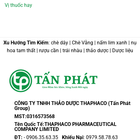
Vị thuốc hay
Xu Hướng Tìm Kiếm
: chè dây | Chè Vằng | nấm lim xanh | nụ
hoa tam thất | rượu cần | trái nhàu | thảo dược | Dược liệu
CÔNG TY TNHH THẢO DƯỢC THAPHACO (Tấn Phát
Group)
MST:0316573568
Tên Quốc Tế:THAPHACO PHARMACEUTICAL
COMPANY LIMITED
ĐT:
- 0906.35.63.35
Khiếu Nại
: 0979.58.78.63