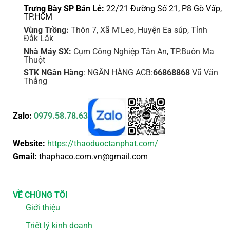
Trưng Bày SP Bán Lẻ:
22/21 Đường Số 21, P8 Gò Vấp,
TP.HCM
Vùng Trồng:
Thôn 7, Xã M'Leo, Huyện Ea súp, Tỉnh
Đắk Lắk
Nhà Máy SX:
Cụm Công Nghiệp Tân An, TP.Buôn Ma
Thuột
STK NGân Hàng
: NGÂN HÀNG ACB:
66868868
Vũ Văn
Thắng
Zalo:
0979.58.78.63
Website:
https://thaoduoctanphat.com/
Gmail:
thaphaco.com.vn@gmail.com
VỀ CHÚNG TÔI
Giới thiệu
Triết lý kinh doanh