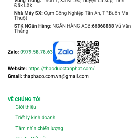
Vùng Trồng:
Thôn 7, Xã M'Leo, Huyện Ea súp, Tỉnh
Đắk Lắk
Nhà Máy SX:
Cụm Công Nghiệp Tân An, TP.Buôn Ma
Thuột
STK NGân Hàng
: NGÂN HÀNG ACB:
66868868
Vũ Văn
Thắng
Zalo:
0979.58.78.63
Website:
https://thaoduoctanphat.com/
Gmail:
thaphaco.com.vn@gmail.com
VỀ CHÚNG TÔI
Giới thiệu
Triết lý kinh doanh
Tầm nhìn chiến lượng