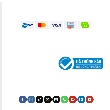
PHƯƠNG THỨC THANH TOÁN
ĐÃ THÔNG BÁO BỘ CÔNG THƯƠNG
KÊNH TRUYỀN THÔNG