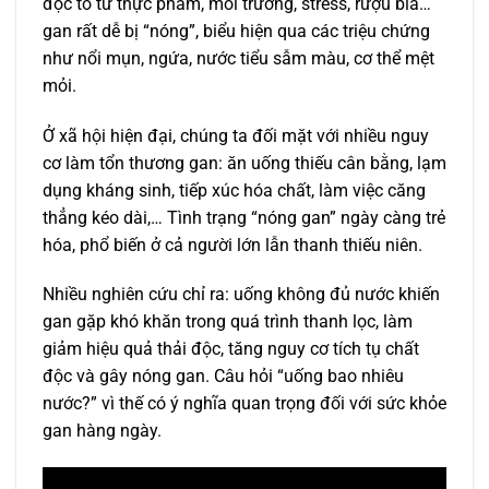
độc tố từ thực phẩm, môi trường, stress, rượu bia…
gan rất dễ bị “nóng”, biểu hiện qua các triệu chứng
như nổi mụn, ngứa, nước tiểu sẫm màu, cơ thể mệt
mỏi.
Ở xã hội hiện đại, chúng ta đối mặt với nhiều nguy
cơ làm tổn thương gan: ăn uống thiếu cân bằng, lạm
dụng kháng sinh, tiếp xúc hóa chất, làm việc căng
thẳng kéo dài,… Tình trạng “nóng gan” ngày càng trẻ
hóa, phổ biến ở cả người lớn lẫn thanh thiếu niên.
Nhiều nghiên cứu chỉ ra: uống không đủ nước khiến
gan gặp khó khăn trong quá trình thanh lọc, làm
giảm hiệu quả thải độc, tăng nguy cơ tích tụ chất
độc và gây nóng gan. Câu hỏi “uống bao nhiêu
nước?” vì thế có ý nghĩa quan trọng đối với sức khỏe
gan hàng ngày.