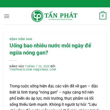
Bỏ
 Sống Xanh Mỗi Ngày
qua
nội
0
dung
BỆNH VIÊM GAN
Uống bao nhiêu nước mỗi ngày để
ngừa nóng gan?
ĐĂNG VÀO
THÁNG 7 23, 2025
BỞI
THAPHACO.COM.VN@GMAIL.COM
Trong cuộc sống hiện đại, các vấn đề về gan – đặc
biệt là tình trạng “nóng gan” – ngày càng trở nên
phổ biến do áp lực, môi trường, thực phẩm và lối
sống thiếu lành mạnh. Không ít người tự hỏi: “Liệu