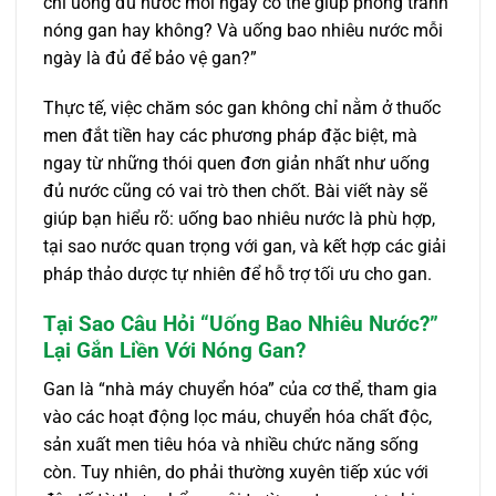
chỉ uống đủ nước mỗi ngày có thể giúp phòng tránh
nóng gan hay không? Và uống bao nhiêu nước mỗi
ngày là đủ để bảo vệ gan?”
Thực tế, việc chăm sóc gan không chỉ nằm ở thuốc
men đắt tiền hay các phương pháp đặc biệt, mà
ngay từ những thói quen đơn giản nhất như uống
đủ nước cũng có vai trò then chốt. Bài viết này sẽ
giúp bạn hiểu rõ: uống bao nhiêu nước là phù hợp,
tại sao nước quan trọng với gan, và kết hợp các giải
pháp thảo dược tự nhiên để hỗ trợ tối ưu cho gan.
Tại Sao Câu Hỏi “Uống Bao Nhiêu Nước?”
Lại Gắn Liền Với Nóng Gan?
Gan là “nhà máy chuyển hóa” của cơ thể, tham gia
vào các hoạt động lọc máu, chuyển hóa chất độc,
sản xuất men tiêu hóa và nhiều chức năng sống
còn. Tuy nhiên, do phải thường xuyên tiếp xúc với