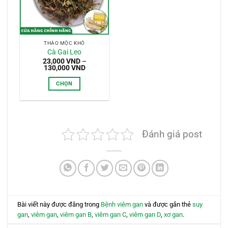
THẢO MỘC KHÔ
Cà Gai Leo
23,000
VND
–
Khoảng
130,000
VND
giá:
từ
CHỌN
23,000 VND
đến
Sản
130,000 VND
phẩm
này
có
Đánh giá post
nhiều
biến
thể.
Các
tùy
chọn
có
Bài viết này được đăng trong
Bệnh viêm gan
và được gắn thẻ
suy
thể
gan
,
viêm gan
,
viêm gan B
,
viêm gan C
,
viêm gan D
,
xơ gan
.
được