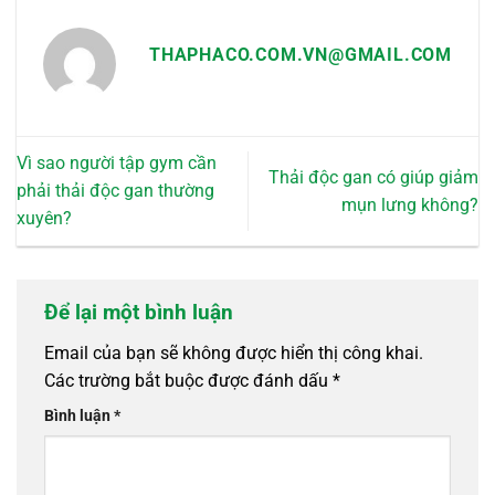
chọn
trên
THAPHACO.COM.VN@GMAIL.COM
trang
sản
phẩm
Vì sao người tập gym cần
Thải độc gan có giúp giảm
phải thải độc gan thường
mụn lưng không?
xuyên?
Để lại một bình luận
Email của bạn sẽ không được hiển thị công khai.
Các trường bắt buộc được đánh dấu
*
Bình luận
*