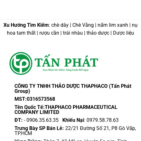
Xu Hướng Tìm Kiếm
: chè dây | Chè Vằng | nấm lim xanh | nụ
hoa tam thất | rượu cần | trái nhàu | thảo dược | Dược liệu
CÔNG TY TNHH THẢO DƯỢC THAPHACO (Tấn Phát
Group)
MST:0316573568
Tên Quốc Tế:THAPHACO PHARMACEUTICAL
COMPANY LIMITED
ĐT:
- 0906.35.63.35
Khiếu Nại
: 0979.58.78.63
Trưng Bày SP Bán Lẻ:
22/21 Đường Số 21, P8 Gò Vấp,
TP.HCM