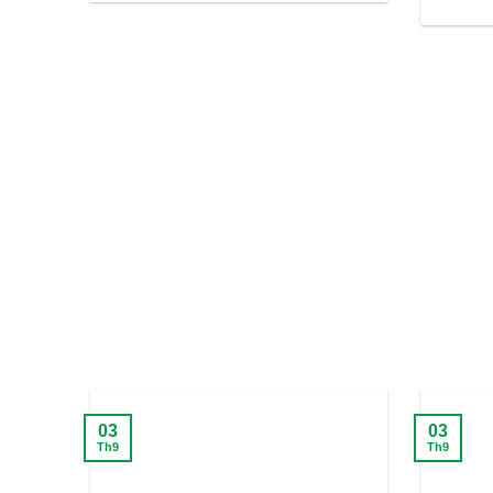
03
03
Th9
Th9