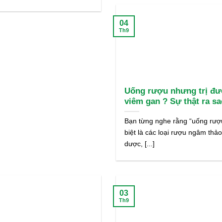
04
Th9
Uống rượu nhưng trị đ
viêm gan ? Sự thật ra sa
Bạn từng nghe rằng “uống rượ
biệt là các loại rượu ngâm thả
dược, [...]
03
Th9