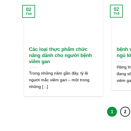
02
02
Th9
Th9
Các loại thực phẩm chức
bệnh 
năng dành cho người bệnh
ngủ k
viêm gan
Hàng tr
Trong những năm gần đây, tỷ lệ
đang số
người mắc viêm gan – một trong
viêm gan
những [...]
1
2