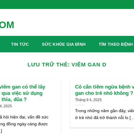
TIN TỨC
SỨC KHỎE GIA ĐÌNH
TÌM THEO BỆNH
LƯU TRỮ THẺ:
VIÊM GAN D
viêm gan có thể lây
Có cần tiêm ngừa bệnh 
 qua việc sử dụng
gan cho trẻ nhỏ không ?
thìa, đũa ?
Tháng 9 4, 2025
4, 2025
Trong những năm gần đây, vi
ã hội hiện đại, vấn đề sức
ở trẻ nhỏ đã trở thành nỗi lo [...
ộng đồng ngày càng được
.]