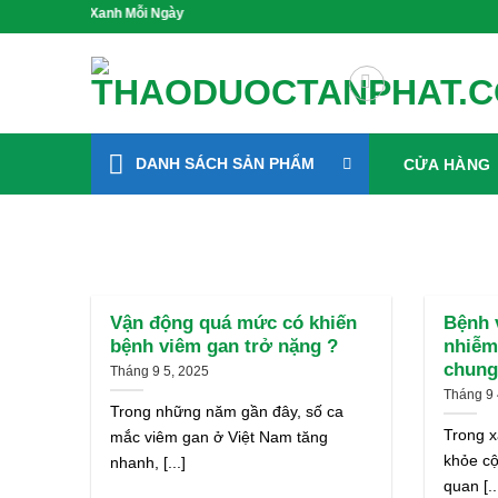
Bỏ
, Sống Xanh Mỗi Ngày
qua
nội
dung
DANH SÁCH SẢN PHẨM
CỬA HÀNG
Vận động quá mức có khiến
Bệnh 
bệnh viêm gan trở nặng ?
nhiễm
chung 
Tháng 9 5, 2025
Tháng 9 
Trong những năm gần đây, số ca
Trong x
mắc viêm gan ở Việt Nam tăng
khỏe c
nhanh, [...]
quan [..