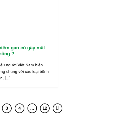
viêm gan có gây mất
hông ?
iệu người Việt Nam hiện
ng chung với các loại bệnh
, [...]
3
4
…
12