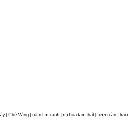
dây | Chè Vằng | nấm lim xanh | nụ hoa tam thất | rượu cần | trá