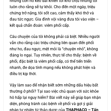
những cơn ho kéo dài khiến tôi khó chịu nhưng tôi
luôn cho rằng sẽ tự khỏi. Cho đến một ngày, triệu
chứng trở nặng, tôi sốt cao, cảm thấy khó thở và
đau tức ngực. Gia đình vội vàng đưa tôi vào viện –
kết quả chẩn đoán: viêm phổi cấp.
Câu chuyện của tôi không phải cá biệt. Nhiều người
vẫn cho rằng các triệu chứng liên quan đến phổi
như ho, đau ngực, mệt mỏi là “chuyện nhỏ”, không
đáng lo ngại. Tuy nhiên, thực tế cho thấy: bệnh về
phổi, đặc biệt là viêm phổi cấp, có thể tiến triển
nhanh, đe dọa tính mạng nếu không phát hiện và
điều trị kịp thời.
Vậy làm sao để nhận biết sớm những dấu hiệu bất
thường ở phổi? Tại sao việc chủ quan với sức khỏe
hô hấp lại nguy hiểm? Bài viết này sẽ giúp bạn nhận
diện, phòng tránh các bệnh về phổi và gợi ý giải
pháp tự nhiên từ thảo dược của
THAPHACO – Tấn