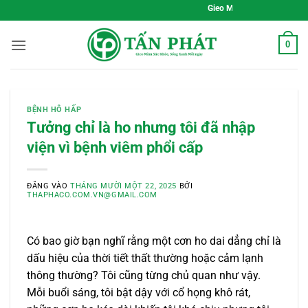
Bỏ
Gieo Mầm Sức Khỏe, Sống Xanh Mỗi Ng
qua
nội
0
dung
BỆNH HÔ HẤP
Tưởng chỉ là ho nhưng tôi đã nhập
viện vì bệnh viêm phổi cấp
ĐĂNG VÀO
THÁNG MƯỜI MỘT 22, 2025
BỞI
THAPHACO.COM.VN@GMAIL.COM
Có bao giờ bạn nghĩ rằng một cơn ho dai dẳng chỉ là
dấu hiệu của thời tiết thất thường hoặc cảm lạnh
thông thường? Tôi cũng từng chủ quan như vậy.
Mỗi buổi sáng, tôi bật dậy với cổ họng khô rát,