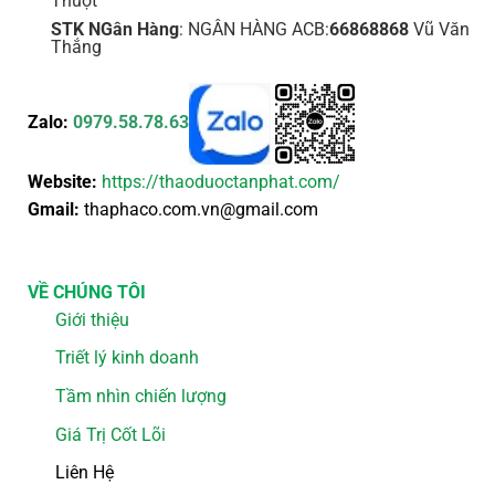
Thuột
STK NGân Hàng
: NGÂN HÀNG ACB:
66868868
Vũ Văn
Thắng
Zalo:
0979.58.78.63
Website:
https://thaoduoctanphat.com/
Gmail:
thaphaco.com.vn@gmail.com
VỀ CHÚNG TÔI
Giới thiệu
Triết lý kinh doanh
Tầm nhìn chiến lượng
Giá Trị Cốt Lõi
Liên Hệ