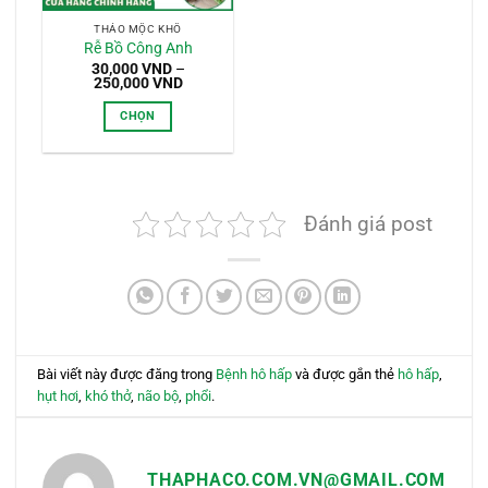
THẢO MỘC KHÔ
Rễ Bồ Công Anh
30,000
VND
–
Khoảng
250,000
VND
giá:
từ
CHỌN
30,000 VND
đến
Sản
250,000 VND
phẩm
này
có
Đánh giá post
nhiều
biến
thể.
Các
tùy
chọn
có
Bài viết này được đăng trong
Bệnh hô hấp
và được gắn thẻ
hô hấp
,
thể
hụt hơi
,
khó thở
,
não bộ
,
phổi
.
được
chọn
trên
THAPHACO.COM.VN@GMAIL.COM
trang