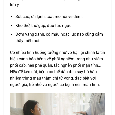
lưu ý:
Sốt cao, ớn lạnh, toát mồ hôi về đêm.
Khó thở, thở gấp, đau tức ngực.
Đờm vàng xanh, có máu hoặc lúc nào cũng cảm
thấy mệt mỏi.
Có nhiều tình huống tưởng như vô hại lại chính là tín
hiệu cảnh báo bệnh về phổi nghiêm trọng như viêm
phổi cấp, hen phế quản, tắc nghẽn phổi mạn tính…
Nếu để kéo dài, bệnh có thể dẫn đến suy hô hấp,
nhiễm trùng máu thậm chí tử vong, đặc biệt với
người già, trẻ nhỏ và người có bệnh nền mãn tính.