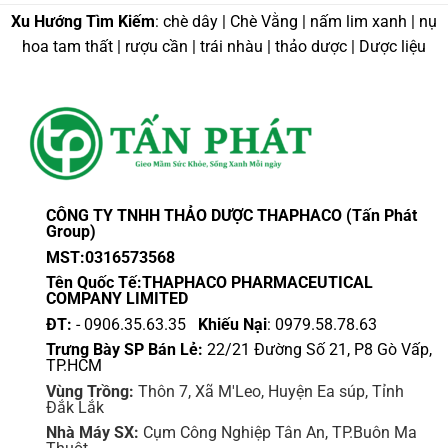
Xu Hướng Tìm Kiếm
: chè dây | Chè Vằng | nấm lim xanh | nụ
hoa tam thất | rượu cần | trái nhàu | thảo dược | Dược liệu
CÔNG TY TNHH THẢO DƯỢC THAPHACO (Tấn Phát
Group)
MST:0316573568
Tên Quốc Tế:THAPHACO PHARMACEUTICAL
COMPANY LIMITED
ĐT:
- 0906.35.63.35
Khiếu Nại
: 0979.58.78.63
Trưng Bày SP Bán Lẻ:
22/21 Đường Số 21, P8 Gò Vấp,
TP.HCM
Vùng Trồng:
Thôn 7, Xã M'Leo, Huyện Ea súp, Tỉnh
Đắk Lắk
Nhà Máy SX:
Cụm Công Nghiệp Tân An, TP.Buôn Ma