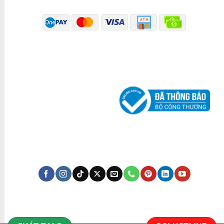
ĐÃ THÔNG BÁO BỘ CÔNG THƯƠNG
KÊNH TRUYỀN THÔNG