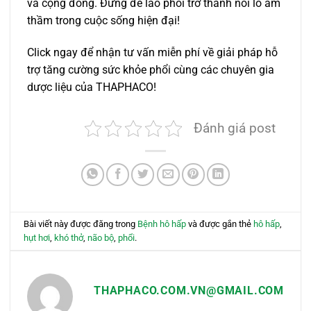
và cộng đồng. Đừng để lao phổi trở thành nỗi lo âm
thầm trong cuộc sống hiện đại!
Click ngay để nhận tư vấn miễn phí về giải pháp hỗ
trợ tăng cường sức khỏe phổi cùng các chuyên gia
dược liệu của THAPHACO!
Đánh giá post
Bài viết này được đăng trong
Bệnh hô hấp
và được gắn thẻ
hô hấp
,
hụt hơi
,
khó thở
,
não bộ
,
phổi
.
THAPHACO.COM.VN@GMAIL.COM