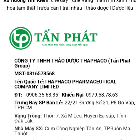
Xu Hướng Tìm Kiếm
: chè dây | Chè Vằng | nấm lim xanh | nụ
hoa tam thất | rượu cần | trái nhàu | thảo dược | Dược liệu
CÔNG TY TNHH THẢO DƯỢC THAPHACO (Tấn Phát
Group)
MST:0316573568
Tên Quốc Tế:THAPHACO PHARMACEUTICAL
COMPANY LIMITED
ĐT:
- 0906.35.63.35
Khiếu Nại
: 0979.58.78.63
Trưng Bày SP Bán Lẻ:
22/21 Đường Số 21, P8 Gò Vấp,
TP.HCM
Vùng Trồng:
Thôn 7, Xã M'Leo, Huyện Ea súp, Tỉnh
Đắk Lắk
Nhà Máy SX:
Cụm Công Nghiệp Tân An, TP.Buôn Ma
Thuột