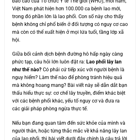
báo cáo của Tổ chức Y tế Thế giới (WHO), mỗi năm,
Việt Nam phát hiện hơn 100.000 ca bệnh lao mới,
trong đó phần lớn là lao phổi. Con số này cho thấy
bệnh không chỉ phổ biến ở đối tượng có nguy cơ cao
mà còn có thể xuất hiện ở mọi lứa tuổi, tầng lớp xã
hội.
Giữa bối cảnh dịch bệnh đường hô hấp ngày càng
phức tạp, câu hỏi lớn luôn đặt ra:
Lao phổi lây lan
như thế nào?
Có phải cứ tiếp xúc với người bệnh là
nguy hiểm? Làm thế nào để phòng tránh hiệu quả
mà không hoang mang? Bài viết này sẽ dẫn dắt bạn
thấu hiểu thực sự: cơ chế lây truyền, điểm khác biệt
với các bệnh phổi khác, yếu tố nguy cơ và đưa ra
các giải pháp phòng ngừa thực tế.
Nếu bạn đang quan tâm đến sức khỏe của mình và
người thân, hoặc từng thắc mắc về khả năng lây lan
của lao phổi, thì bài viết dưới đây chính là câu trả lời