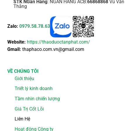
STK NGân Hàng
: NGÂN HÀNG ACB:
66868868
Vũ Văn
Thắng
Zalo:
0979.58.78.63
Website:
https://thaoduoctanphat.com/
Gmail:
thaphaco.com.vn@gmail.com
VỀ CHÚNG TÔI
Giới thiệu
Triết lý kinh doanh
Tầm nhìn chiến lượng
Giá Trị Cốt Lõi
Liên Hệ
Hoạt động Công ty