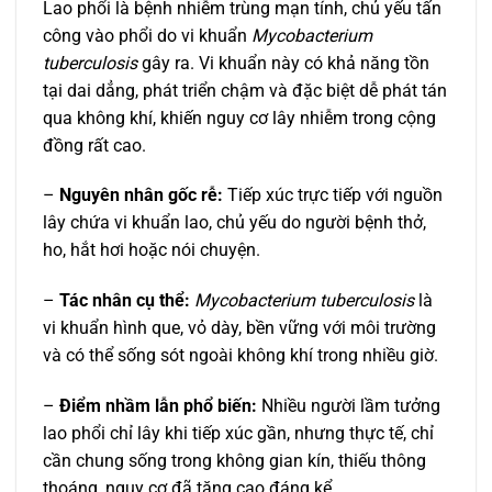
Lao phổi là bệnh nhiễm trùng mạn tính, chủ yếu tấn
công vào phổi do vi khuẩn
Mycobacterium
tuberculosis
gây ra. Vi khuẩn này có khả năng tồn
tại dai dẳng, phát triển chậm và đặc biệt dễ phát tán
qua không khí, khiến nguy cơ lây nhiễm trong cộng
đồng rất cao.
–
Nguyên nhân gốc rễ:
Tiếp xúc trực tiếp với nguồn
lây chứa vi khuẩn lao, chủ yếu do người bệnh thở,
ho, hắt hơi hoặc nói chuyện.
–
Tác nhân cụ thể:
Mycobacterium tuberculosis
là
vi khuẩn hình que, vỏ dày, bền vững với môi trường
và có thể sống sót ngoài không khí trong nhiều giờ.
–
Điểm nhầm lẫn phổ biến:
Nhiều người lầm tưởng
lao phổi chỉ lây khi tiếp xúc gần, nhưng thực tế, chỉ
cần chung sống trong không gian kín, thiếu thông
thoáng, nguy cơ đã tăng cao đáng kể.