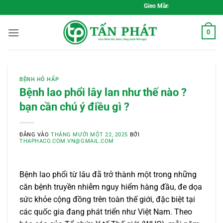
Bỏ
Gieo Mầm Sức Khỏe, Sống Xanh Mỗi Ngà
qua
nội
0
dung
BỆNH HÔ HẤP
Bệnh lao phổi lây lan như thế nào ?
bạn cần chú ý điều gì ?
ĐĂNG VÀO
THÁNG MƯỜI MỘT 22, 2025
BỞI
THAPHACO.COM.VN@GMAIL.COM
Bệnh lao phổi từ lâu đã trở thành một trong những
căn bệnh truyền nhiễm nguy hiểm hàng đầu, đe dọa
sức khỏe cộng đồng trên toàn thế giới, đặc biệt tại
các quốc gia đang phát triển như Việt Nam. Theo