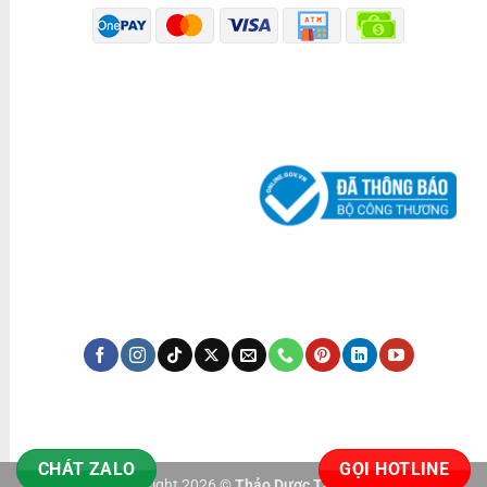
ĐÃ THÔNG BÁO BỘ CÔNG THƯƠNG
KÊNH TRUYỀN THÔNG
CHÁT ZALO
GỌI HOTLINE
Copyright 2026 ©
Thảo Dược Tấn Phát