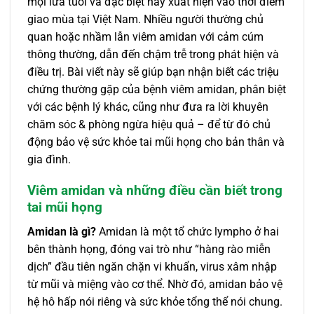
mọi lứa tuổi và đặc biệt hay xuất hiện vào thời điểm
giao mùa tại Việt Nam. Nhiều người thường chủ
quan hoặc nhầm lẫn viêm amidan với cảm cúm
thông thường, dẫn đến chậm trễ trong phát hiện và
điều trị. Bài viết này sẽ giúp bạn nhận biết các triệu
chứng thường gặp của bệnh viêm amidan, phân biệt
với các bệnh lý khác, cũng như đưa ra lời khuyên
chăm sóc & phòng ngừa hiệu quả – để từ đó chủ
động bảo vệ sức khỏe tai mũi họng cho bản thân và
gia đình.
Viêm amidan và những điều cần biết trong
tai mũi họng
Amidan là gì?
Amidan là một tổ chức lympho ở hai
bên thành họng, đóng vai trò như “hàng rào miễn
dịch” đầu tiên ngăn chặn vi khuẩn, virus xâm nhập
từ mũi và miệng vào cơ thể. Nhờ đó, amidan bảo vệ
hệ hô hấp nói riêng và sức khỏe tổng thể nói chung.