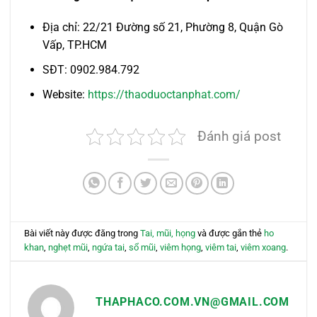
Địa chỉ: 22/21 Đường số 21, Phường 8, Quận Gò
Vấp, TP.HCM
SĐT: 0902.984.792
Website:
https://thaoduoctanphat.com/
Đánh giá post
Bài viết này được đăng trong
Tai, mũi, họng
và được gắn thẻ
ho
khan
,
nghẹt mũi
,
ngứa tai
,
sổ mũi
,
viêm họng
,
viêm tai
,
viêm xoang
.
THAPHACO.COM.VN@GMAIL.COM