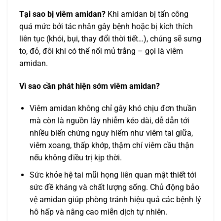
Tại sao bị viêm amidan?
Khi amidan bị tấn công
quá mức bởi tác nhân gây bệnh hoặc bị kích thích
liên tục (khói, bụi, thay đổi thời tiết…), chúng sẽ sưng
to, đỏ, đôi khi có thể nổi mủ trắng – gọi là viêm
amidan.
Vì sao cần phát hiện sớm viêm amidan?
Viêm amidan không chỉ gây khó chịu đơn thuần
mà còn là nguồn lây nhiễm kéo dài, dễ dẫn tới
nhiều biến chứng nguy hiểm như viêm tai giữa,
viêm xoang, thấp khớp, thậm chí viêm cầu thận
nếu không điều trị kịp thời.
Sức khỏe hệ tai mũi họng liên quan mật thiết tới
sức đề kháng và chất lượng sống. Chủ động bảo
vệ amidan giúp phòng tránh hiệu quả các bệnh lý
hô hấp và nâng cao miễn dịch tự nhiên.