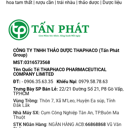
hoa tam thất | rượu cần | trái nhàu | thảo dược | Dược liệu
CÔNG TY TNHH THẢO DƯỢC THAPHACO (Tấn Phát
Group)
MST:0316573568
Tên Quốc Tế:THAPHACO PHARMACEUTICAL
COMPANY LIMITED
ĐT:
- 0906.35.63.35
Khiếu Nại
: 0979.58.78.63
Trưng Bày SP Bán Lẻ:
22/21 Đường Số 21, P8 Gò Vấp,
TP.HCM
Vùng Trồng:
Thôn 7, Xã M'Leo, Huyện Ea súp, Tỉnh
Đắk Lắk
Nhà Máy SX:
Cụm Công Nghiệp Tân An, TP.Buôn Ma
Thuột
STK NGân Hàng
: NGÂN HÀNG ACB:
66868868
Vũ Văn