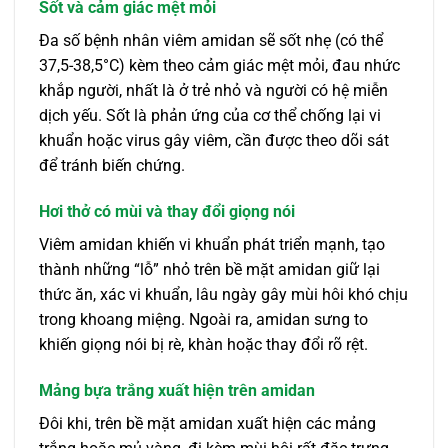
Sốt và cảm giác mệt mỏi
Đa số bệnh nhân viêm amidan sẽ sốt nhẹ (có thể
37,5-38,5°C) kèm theo cảm giác mệt mỏi, đau nhức
khắp người, nhất là ở trẻ nhỏ và người có hệ miễn
dịch yếu. Sốt là phản ứng của cơ thể chống lại vi
khuẩn hoặc virus gây viêm, cần được theo dõi sát
để tránh biến chứng.
Hơi thở có mùi và thay đổi giọng nói
Viêm amidan khiến vi khuẩn phát triển mạnh, tạo
thành những “lỗ” nhỏ trên bề mặt amidan giữ lại
thức ăn, xác vi khuẩn, lâu ngày gây mùi hôi khó chịu
trong khoang miệng. Ngoài ra, amidan sưng to
khiến giọng nói bị rè, khàn hoặc thay đổi rõ rệt.
Mảng bựa trắng xuất hiện trên amidan
Đôi khi, trên bề mặt amidan xuất hiện các mảng