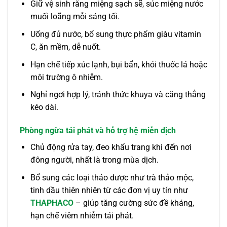
Giữ vệ sinh răng miệng sạch sẽ, súc miệng nước
muối loãng mỗi sáng tối.
Uống đủ nước, bổ sung thực phẩm giàu vitamin
C, ăn mềm, dễ nuốt.
Hạn chế tiếp xúc lạnh, bụi bẩn, khói thuốc lá hoặc
môi trường ô nhiễm.
Nghỉ ngơi hợp lý, tránh thức khuya và căng thẳng
kéo dài.
Phòng ngừa tái phát và hỗ trợ hệ miễn dịch
Chủ động rửa tay, đeo khẩu trang khi đến nơi
đông người, nhất là trong mùa dịch.
Bổ sung các loại thảo dược như trà thảo mộc,
tinh dầu thiên nhiên từ các đơn vị uy tín như
THAPHACO
– giúp tăng cường sức đề kháng,
hạn chế viêm nhiễm tái phát.