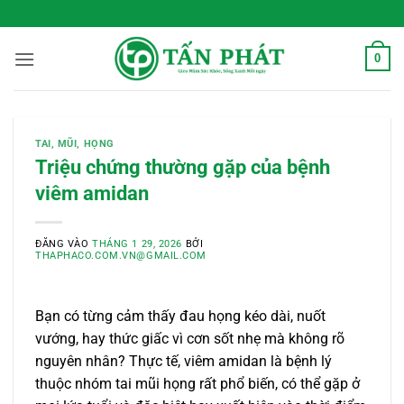
Bỏ
 Sống Xanh Mỗi Ngày
qua
nội
0
dung
TAI, MŨI, HỌNG
Triệu chứng thường gặp của bệnh
viêm amidan
ĐĂNG VÀO
THÁNG 1 29, 2026
BỞI
THAPHACO.COM.VN@GMAIL.COM
Bạn có từng cảm thấy đau họng kéo dài, nuốt
vướng, hay thức giấc vì cơn sốt nhẹ mà không rõ
nguyên nhân? Thực tế, viêm amidan là bệnh lý
thuộc nhóm tai mũi họng rất phổ biến, có thể gặp ở