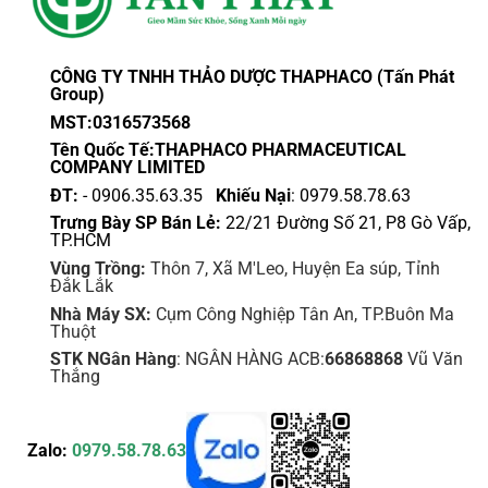
CÔNG TY TNHH THẢO DƯỢC THAPHACO (Tấn Phát
Group)
MST:0316573568
Tên Quốc Tế:THAPHACO PHARMACEUTICAL
COMPANY LIMITED
ĐT:
- 0906.35.63.35
Khiếu Nại
: 0979.58.78.63
Trưng Bày SP Bán Lẻ:
22/21 Đường Số 21, P8 Gò Vấp,
TP.HCM
Vùng Trồng:
Thôn 7, Xã M'Leo, Huyện Ea súp, Tỉnh
Đắk Lắk
Nhà Máy SX:
Cụm Công Nghiệp Tân An, TP.Buôn Ma
Thuột
STK NGân Hàng
: NGÂN HÀNG ACB:
66868868
Vũ Văn
Thắng
Zalo:
0979.58.78.63