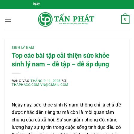
Bỏ
Gieo Mầm Sức Khỏe,
qua
nội
0
dung
SINH LÝ NAM
Top các bài tập cải thiện sức khỏe
sinh lý nam – dễ tập – dễ áp dụng
ĐĂNG VÀO
THÁNG 9 11, 2025
BỞI
THAPHACO.COM.VN@GMAIL.COM
Ngày nay, sức khỏe sinh lý nam không chỉ là chủ đề
được nhắc đến riêng tư mà còn là mối quan tâm
chung của cả xã hội. Sự suy giảm phong độ, năng
lượng hay sự tự tin trong cuộc sống tình dục đều có