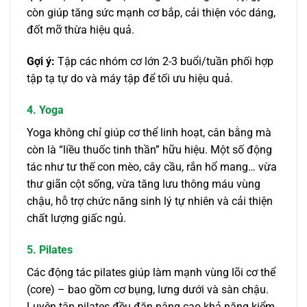
còn giúp tăng sức mạnh cơ bắp, cải thiện vóc dáng,
đốt mỡ thừa hiệu quả.
Gợi ý:
Tập các nhóm cơ lớn 2-3 buổi/tuần phối hợp
tập tạ tự do và máy tập để tối ưu hiệu quả.
4. Yoga
Yoga không chỉ giúp cơ thể linh hoạt, cân bằng mà
còn là “liều thuốc tinh thần” hữu hiệu. Một số động
tác như tư thế con mèo, cây cầu, rắn hổ mang… vừa
thư giãn cột sống, vừa tăng lưu thông máu vùng
chậu, hỗ trợ chức năng sinh lý tự nhiên và cải thiện
chất lượng giấc ngủ.
5. Pilates
Các động tác pilates giúp làm mạnh vùng lõi cơ thể
(core) – bao gồm cơ bụng, lưng dưới và sàn chậu.
Luyện tập pilates đều đặn nâng cao khả năng kiểm