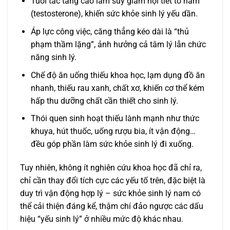
Tuổi tác tăng cao làm suy giảm nội tiết tố nam
(testosterone), khiến sức khỏe sinh lý yếu dần.
Áp lực công việc, căng thẳng kéo dài là “thủ
phạm thầm lặng”, ảnh hưởng cả tâm lý lẫn chức
năng sinh lý.
Chế độ ăn uống thiếu khoa học, lạm dụng đồ ăn
nhanh, thiếu rau xanh, chất xơ, khiến cơ thể kém
hấp thu dưỡng chất cần thiết cho sinh lý.
Thói quen sinh hoạt thiếu lành mạnh như thức
khuya, hút thuốc, uống rượu bia, ít vận động…
đều góp phần làm sức khỏe sinh lý đi xuống.
Tuy nhiên, không ít nghiên cứu khoa học đã chỉ ra,
chỉ cần thay đổi tích cực các yếu tố trên, đặc biệt là
duy trì vận động hợp lý – sức khỏe sinh lý nam có
thể cải thiện đáng kể, thậm chí đảo ngược các dấu
hiệu “yếu sinh lý” ở nhiều mức độ khác nhau.