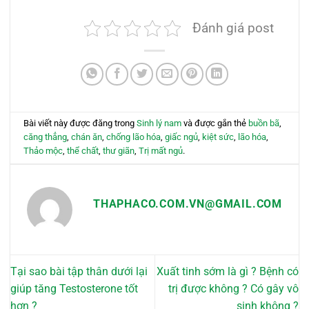
Đánh giá post
Bài viết này được đăng trong
Sinh lý nam
và được gắn thẻ
buồn bã
,
căng thẳng
,
chán ăn
,
chống lão hóa
,
giấc ngủ
,
kiệt sức
,
lão hóa
,
Thảo mộc
,
thể chất
,
thư giãn
,
Trị mất ngủ
.
THAPHACO.COM.VN@GMAIL.COM
Tại sao bài tập thân dưới lại
Xuất tinh sớm là gì ? Bệnh có
giúp tăng Testosterone tốt
trị được không ? Có gây vô
hơn ?
sinh không ?