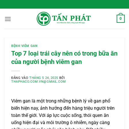
Bỏ
 Sống Xanh Mỗi Ngày
qua
nội
0
dung
BỆNH VIÊM GAN
Top 7 loại trái cây nên có trong bữa ăn
của người bệnh viêm gan
ĐĂNG VÀO
THÁNG 5 24, 2025
BỞI
THAPHACO.COM.VN@GMAIL.COM
Viêm gan là một trong những bệnh lý về gan phổ
biến hiện nay, ảnh hưởng đến hàng triệu người trên
toàn thế giới. Với áp lực cuộc sống, thói quen ăn
uống hiện đại và môi trường ô nhiễm, ngày càng