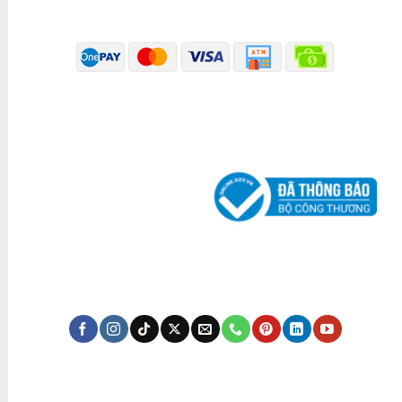
PHƯƠNG THỨC THANH TOÁN
ĐÃ THÔNG BÁO BỘ CÔNG THƯƠNG
KÊNH TRUYỀN THÔNG