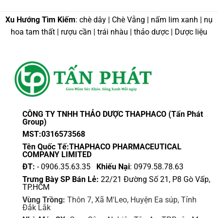
Xu Hướng Tìm Kiếm
: chè dây | Chè Vằng | nấm lim xanh | nụ
hoa tam thất | rượu cần | trái nhàu | thảo dược | Dược liệu
CÔNG TY TNHH THẢO DƯỢC THAPHACO (Tấn Phát
Group)
MST:0316573568
Tên Quốc Tế:THAPHACO PHARMACEUTICAL
COMPANY LIMITED
ĐT:
- 0906.35.63.35
Khiếu Nại
: 0979.58.78.63
Trưng Bày SP Bán Lẻ:
22/21 Đường Số 21, P8 Gò Vấp,
TP.HCM
Vùng Trồng:
Thôn 7, Xã M'Leo, Huyện Ea súp, Tỉnh
Đắk Lắk