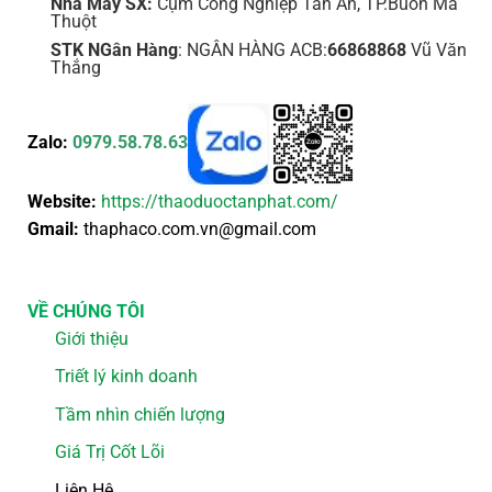
Nhà Máy SX:
Cụm Công Nghiệp Tân An, TP.Buôn Ma
Thuột
STK NGân Hàng
: NGÂN HÀNG ACB:
66868868
Vũ Văn
Thắng
Zalo:
0979.58.78.63
Website:
https://thaoduoctanphat.com/
Gmail:
thaphaco.com.vn@gmail.com
VỀ CHÚNG TÔI
Giới thiệu
Triết lý kinh doanh
Tầm nhìn chiến lượng
Giá Trị Cốt Lõi
Liên Hệ