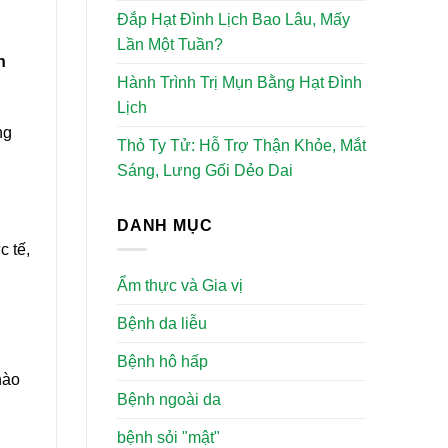
Đắp Hạt Đình Lịch Bao Lâu, Mấy
Lần Một Tuần?
h
Hành Trình Trị Mụn Bằng Hạt Đình
Lịch
ng
Thỏ Ty Tử: Hỗ Trợ Thận Khỏe, Mắt
Sáng, Lưng Gối Dẻo Dai
DANH MỤC
c tế,
Ẩm thực và Gia vị
Bệnh da liễu
Bệnh hô hấp
nào
Bệnh ngoài da
bệnh sỏi "mật"