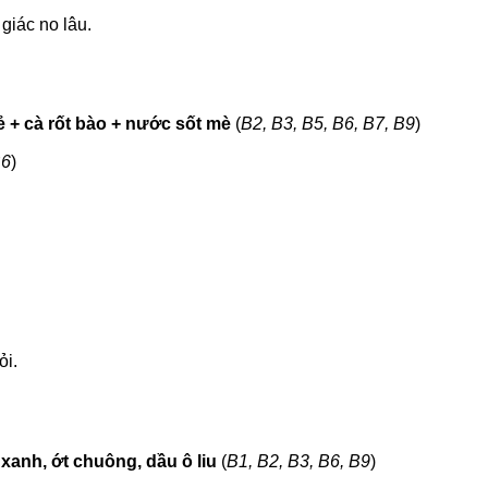
giác no lâu.
ẻ + cà rốt bào + nước sốt mè
(
B2, B3, B5, B6, B7, B9
)
B6
)
ỏi.
 xanh, ớt chuông, dầu ô liu
(
B1, B2, B3, B6, B9
)