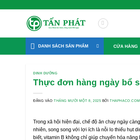
Bỏ
Xanh Mỗi Ngày
qua
nội
dung
DANH SÁCH SẢN PHẨM
CỬA HÀNG
DINH DƯỠNG
Thực đơn hàng ngày bổ s
ĐĂNG VÀO
THÁNG MƯỜI MỘT 8, 2025
BỞI
THAPHACO.COM
Trong xã hội hiện đại, chế độ ăn chay ngày càng
nhiên, song song với lợi ích là nỗi lo thiếu hụt 
biết, vitamin B không chỉ giúp chuyển hóa năng 