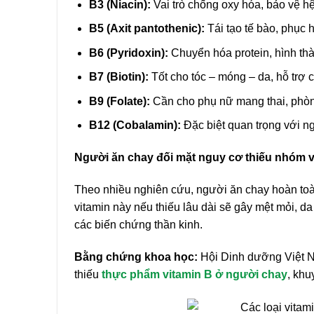
B3 (Niacin):
Vai trò chống oxy hóa, bảo vệ h
B5 (Axit pantothenic):
Tái tạo tế bào, phục h
B6 (Pyridoxin):
Chuyển hóa protein, hình th
B7 (Biotin):
Tốt cho tóc – móng – da, hỗ trợ 
B9 (Folate):
Cần cho phụ nữ mang thai, phòng 
B12 (Cobalamin):
Đặc biệt quan trọng với ng
Người ăn chay đối mặt nguy cơ thiếu nhóm 
Theo nhiều nghiên cứu, người ăn chay hoàn toàn
vitamin này nếu thiếu lâu dài sẽ gây mệt mỏi, da
các biến chứng thần kinh.
Bằng chứng khoa học:
Hội Dinh dưỡng Việt N
thiếu
thực phẩm vitamin B ở người chay
, kh