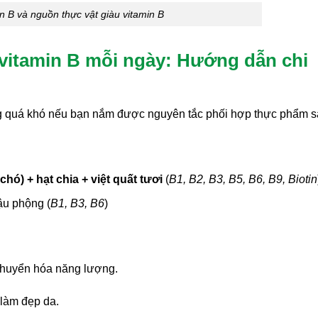
in B và nguồn thực vật giàu vitamin B
vitamin B mỗi ngày: Hướng dẫn chi
g quá khó nếu bạn nắm được nguyên tắc phối hợp thực phẩm s
ó) + hạt chia + việt quất tươi
(
B1, B2, B3, B5, B6, B9, Biotin
ậu phộng (
B1, B3, B6
)
 chuyển hóa năng lượng.
à làm đẹp da.