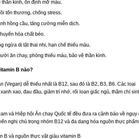
ệ thần kinh, ổn định mỡ máu.
ồi tổn thương, chống stress.
ành hồng cầu, tăng cường miễn dịch.
chuyển hóa chất béo.
ngừa dị tật thai nhi, hạn chế thiếu máu.
ười ăn chay, phòng thiếu máu, bảo vệ thần kinh.
vitamin B nào?
 (Vegan) dễ thiếu nhất là B12, sau đó là B2, B3, B6. Các loại
 xanh xao, đau đầu, giảm trí nhớ, rối loạn giấc ngủ, thậm chí sin
am và Hiệp hội Ăn chay Quốc tế đều đưa ra cảnh báo về nguy
uyến nghị chú trọng nhóm B12 và đa dạng hóa nguồn thực phẩm