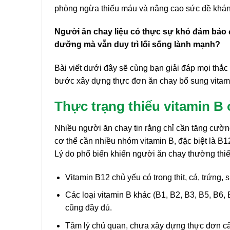
phòng ngừa thiếu máu và nâng cao sức đề khá
Người ăn chay liệu có thực sự khó đảm bảo
dưỡng mà vẫn duy trì lối sống lành mạnh?
Bài viết dưới đây sẽ cùng bạn giải đáp mọi thắ
bước xây dựng thực đơn ăn chay bổ sung vitami
Thực trạng thiếu vitamin B
Nhiều người ăn chay tin rằng chỉ cần tăng cường
cơ thể cần nhiều nhóm vitamin B, đặc biệt là B12
Lý do phổ biến khiến người ăn chay thường thiế
Vitamin B12 chủ yếu có trong thịt, cá, trứng,
Các loại vitamin B khác (B1, B2, B3, B5, B6,
cũng đầy đủ.
Tâm lý chủ quan, chưa xây dựng thực đơn cân