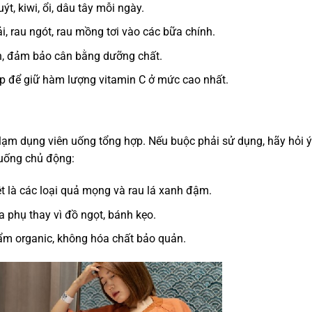
ýt, kiwi, ổi, dâu tây mỗi ngày.
i, rau ngót, rau mồng tơi vào các bữa chính.
án, đảm bảo cân bằng dưỡng chất.
ấp để giữ hàm lượng vitamin C ở mức cao nhất.
ạm dụng viên uống tổng hợp. Nếu buộc phải sử dụng, hãy hỏi ý
 uống chủ động:
t là các loại quả mọng và rau lá xanh đậm.
a phụ thay vì đồ ngọt, bánh kẹo.
ẩm organic, không hóa chất bảo quản.