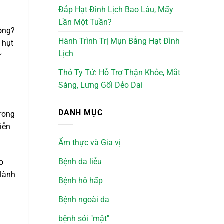
Đắp Hạt Đình Lịch Bao Lâu, Mấy
Lần Một Tuần?
hông?
Hành Trình Trị Mụn Bằng Hạt Đình
 hụt
Lịch
ự
Thỏ Ty Tử: Hỗ Trợ Thận Khỏe, Mắt
Sáng, Lưng Gối Dẻo Dai
DANH MỤC
trong
iễn
Ẩm thực và Gia vị
Bệnh da liễu
o
 lành
Bệnh hô hấp
Bệnh ngoài da
bệnh sỏi "mật"