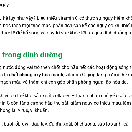
ngày.
iều hệ lụy như vậy? Liệu thiếu vitamin C có thực sự nguy hiểm k
 bóc tách mọi thắc mắc, phân tích cặn kẽ các nguy cơ khi thiếu
thực tế để bổ sung và duy trì sức khỏe tối ưu qua dinh dưỡng t
” trong dinh dưỡng
ong nước đóng vai trò then chốt cho hầu hết các hoạt động sống 
iá là
chất chống oxy hóa mạnh
, vitamin C giúp tăng cường hệ m
nh mạch máu và thậm chí còn góp phần phòng ngừa lão hóa da.
 khiến cơ thể khó sản xuất collagen – thành phần chủ yếu cấu tạ
min C còn tăng cường hấp thu sắt, giảm nguy cơ thiếu máu, làm
ng lại virus, vi khuẩn.
bưởi, ổi, kiwi, dâu tây, đu đủ, xoài, ớt chuông, súp lơ xanh, cải
.