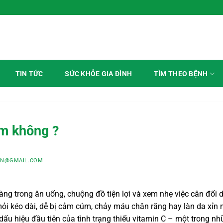
TÌM THEO BỆNH
TIN TỨC
SỨC KHỎE GIA ĐÌNH
ểm không ?
VN@GMAIL.COM
àng trong ăn uống, chuộng đồ tiện lợi và xem nhẹ việc cân đối 
ỏi kéo dài, dễ bị cảm cúm, chảy máu chân răng hay làn da xỉn
ấu hiệu đầu tiên của tình trạng thiếu vitamin C – một trong n