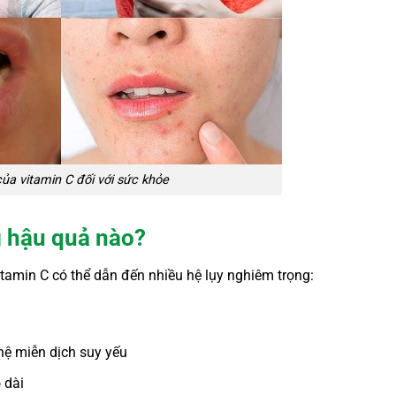
của vitamin C đối với sức khỏe
g hậu quả nào?
itamin C có thể dẫn đến nhiều hệ lụy nghiêm trọng:
ệ miễn dịch suy yếu
 dài