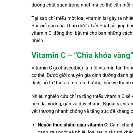
dưỡng chất quan trọng nhất mà cơ thể cần mỗi 
Tại sao chỉ thiếu một loại vitamin lại gây ra nh
Bài viết sau của Thảo dược Tấn Phát sẽ giúp bạn
vitamin C, đồng thời bật mí cho bạn những cách 
nhiên.
Vitamin C – “Chìa khóa vàng
Vitamin C (axit ascorbic) là một vitamin tan tr
cơ thể. Được giới chuyên gia dinh dưỡng đánh g
dịch, hỗ trợ tái tạo mô tổn thương, bảo vệ thà
Nhiều nghiên cứu chỉ ra rằng thiếu vitamin C sẽ
nên da, xương, gân và dây chằng. Ngoài ra, vita
vết thương nhanh chóng và tăng sức đề kháng chố
Nguồn thực phẩm giàu vitamin C:
Cam, chanh, 
xanh, rau ngót và nhiều loại rau quả tươi khác