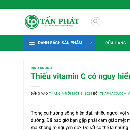
Bỏ
 Xanh Mỗi Ngày
qua
nội
dung
DANH SÁCH SẢN PHẨM
CỬA HÀNG
DINH DƯỠNG
Thiếu vitamin C có nguy hi
ĐĂNG VÀO
THÁNG MƯỜI MỘT 9, 2025
BỞI
THAPHACO.COM.
Trong xu hướng sống hiện đại, nhiều người vội v
dưỡng. Đã bao giờ bạn gặp phải cảm giác mệt m
mà không rõ nguyên do? Đó rất có thể là những d