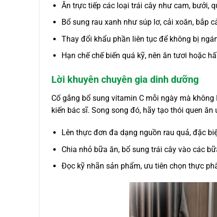
Ăn trực tiếp các loại trái cây như cam, bưởi, qu
Bổ sung rau xanh như súp lơ, cải xoăn, bắp cả
Thay đổi khẩu phần liên tục để không bị ng
Hạn chế chế biến quá kỹ, nên ăn tươi hoặc h
Lời khuyên chuyên gia dinh dưỡng
Cố gắng bổ sung vitamin C mỗi ngày mà không l
kiến bác sĩ. Song song đó, hãy tạo thói quen ăn
Lên thực đơn đa dạng nguồn rau quả, đặc biệ
Chia nhỏ bữa ăn, bổ sung trái cây vào các bữ
Đọc kỹ nhãn sản phẩm, ưu tiên chọn thực ph