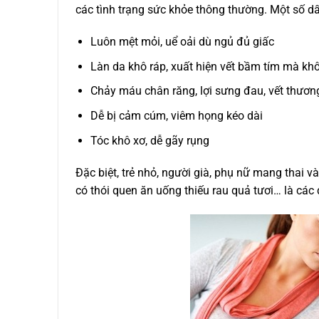
các tình trạng sức khỏe thông thường. Một số d
Luôn mệt mỏi, uể oải dù ngủ đủ giấc
Làn da khô ráp, xuất hiện vết bầm tím mà khô
Chảy máu chân răng, lợi sưng đau, vết thươn
Dễ bị cảm cúm, viêm họng kéo dài
Tóc khô xơ, dễ gãy rụng
Đặc biệt, trẻ nhỏ, người già, phụ nữ mang thai 
có thói quen ăn uống thiếu rau quả tươi… là các 