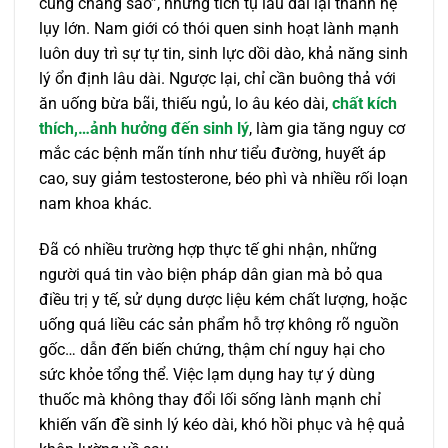
cũng chẳng sao”, nhưng tích tụ lâu dài lại thành hệ
lụy lớn. Nam giới có thói quen sinh hoạt lành mạnh
luôn duy trì sự tự tin, sinh lực dồi dào, khả năng sinh
lý ổn định lâu dài. Ngược lại, chỉ cần buông thả với
ăn uống bừa bãi, thiếu ngủ, lo âu kéo dài,
chất kích
thích,…ảnh hưởng đến sinh lý
, làm gia tăng nguy cơ
mắc các bệnh mãn tính như tiểu đường, huyết áp
cao, suy giảm testosterone, béo phì và nhiều rối loạn
nam khoa khác.
Đã có nhiều trường hợp thực tế ghi nhận, những
người quá tin vào biện pháp dân gian mà bỏ qua
điều trị y tế, sử dụng dược liệu kém chất lượng, hoặc
uống quá liều các sản phẩm hỗ trợ không rõ nguồn
gốc… dẫn đến biến chứng, thậm chí nguy hại cho
sức khỏe tổng thể. Việc lạm dụng hay tự ý dùng
thuốc mà không thay đổi lối sống lành mạnh chỉ
khiến vấn đề sinh lý kéo dài, khó hồi phục và hệ quả