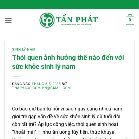
Bỏ
 Sống Xanh Mỗi Ngày
qua
nội
0
dung
SINH LÝ NAM
Thói quen ảnh hưởng thế nào đến với
sức khỏe sinh lý nam
ĐĂNG VÀO
THÁNG 8 5, 2025
BỞI
THAPHACO.COM.VN@GMAIL.COM
Có bao giờ bạn tự hỏi vì sao ngày càng nhiều nam
giới trẻ gặp vấn đề về sức khỏe sinh lý dù tuổi đời
còn rất trẻ? Áp lực công việc, thói quen sinh hoạt
“thoải mái” – như ăn uống tùy tiện, thức khuya,