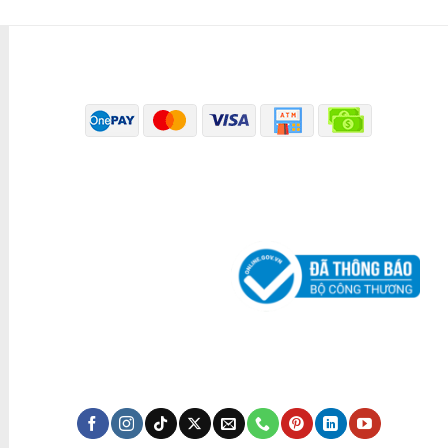
PHƯƠNG THỨC THANH TOÁN
ĐÃ THÔNG BÁO BỘ CÔNG THƯƠNG
KÊNH TRUYỀN THÔNG