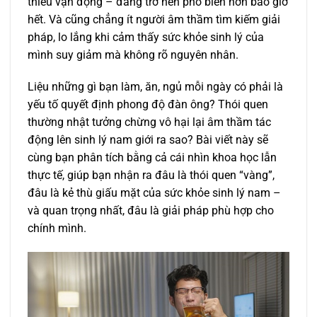
thiếu vận động – đang trở nên phổ biến hơn bao giờ
hết. Và cũng chẳng ít người âm thầm tìm kiếm giải
pháp, lo lắng khi cảm thấy sức khỏe sinh lý của
mình suy giảm mà không rõ nguyên nhân.
Liệu những gì bạn làm, ăn, ngủ mỗi ngày có phải là
yếu tố quyết định phong độ đàn ông? Thói quen
thường nhật tưởng chừng vô hại lại âm thầm tác
động lên sinh lý nam giới ra sao? Bài viết này sẽ
cùng bạn phân tích bằng cả cái nhìn khoa học lẫn
thực tế, giúp bạn nhận ra đâu là thói quen “vàng”,
đâu là kẻ thù giấu mặt của sức khỏe sinh lý nam –
và quan trọng nhất, đâu là giải pháp phù hợp cho
chính mình.