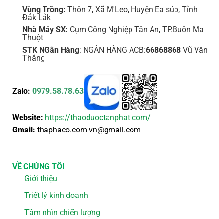
Vùng Trồng:
Thôn 7, Xã M'Leo, Huyện Ea súp, Tỉnh
Đắk Lắk
Nhà Máy SX:
Cụm Công Nghiệp Tân An, TP.Buôn Ma
Thuột
STK NGân Hàng
: NGÂN HÀNG ACB:
66868868
Vũ Văn
Thắng
Zalo:
0979.58.78.63
Website:
https://thaoduoctanphat.com/
Gmail:
thaphaco.com.vn@gmail.com
VỀ CHÚNG TÔI
Giới thiệu
Triết lý kinh doanh
Tầm nhìn chiến lượng