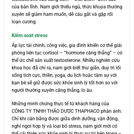
của bản lĩnh. Nam giới thiếu ngủ, thức khuya thường
xuyên sẽ giảm ham muốn, dễ cáu gắt và gặp rối
loạn cương.
Kiểm soát stress
Áp lực tài chính, công việc, gia đình khiến cơ thể giải
phóng liên tục cortisol – “hormone căng thẳng” – có
thể ức chế sản xuất testosterone. Nhiều nghiên cứu
khoa học đã chỉ ra, nam giới biết thư giãn, duy trì lối
sống tích cực, thiền, yoga, du lịch hoặc tâm sự với
bạn bè sẽ giữ được sức khỏe sinh lý tốt hơn so với
người thường xuyên căng thẳng, lo âu.
Những minh chứng thực tế từ khách hàng của
CÔNG TY TNHH THẢO DƯỢC THAPHACO phản ánh:
Chỉ khi cân bằng được giữa dinh dưỡng, vận động,
nghỉ ngơi hợp lý và loại bỏ stress, nam giới mới có
thể cải thiện sức khỏe sinh lý thực sự từ bên trong –