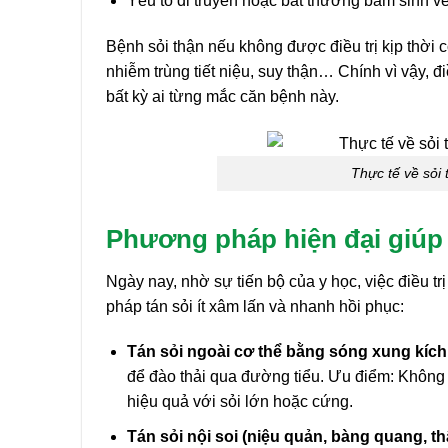
Yếu tố di truyền hoặc bất thường bẩm sinh về
Bệnh sỏi thận nếu không được điều trị kịp thời 
nhiễm trùng tiết niệu, suy thận… Chính vì vậy, đi
bất kỳ ai từng mắc căn bệnh này.
Thực tế về sỏi 
Phương pháp hiện đại giúp 
Ngày nay, nhờ sự tiến bộ của y học, việc điều t
pháp tán sỏi ít xâm lấn và nhanh hồi phục:
Tán sỏi ngoài cơ thể bằng sóng xung kíc
để đào thải qua đường tiểu. Ưu điểm: Không 
hiệu quả với sỏi lớn hoặc cứng.
Tán sỏi nội soi (niệu quản, bàng quang, th