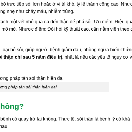
ỏ trực tiếp sỏi lớn hoặc ở vị trí khó, tỷ lệ thành công cao. Như
hứng nhẹ như chảy máu, nhiễm trùng.
 rạch một vết nhỏ qua da đến thận để phá sỏi. Ưu điểm: Hiệu qu
i mổ mở. Nhược điểm: Đòi hỏi kỹ thuật cao, cần nằm viện theo 
loại bỏ sỏi, giúp người bệnh giảm đau, phòng ngừa biến chứn
ỏi thận chỉ sau 5 năm điều trị
, nhất là nếu các yếu tố nguy cơ 
ng pháp tán sỏi thận hiện đại
 không?
u bệnh có quay trở lại không. Thực tế, sỏi thận là bệnh lý có khả
hau: