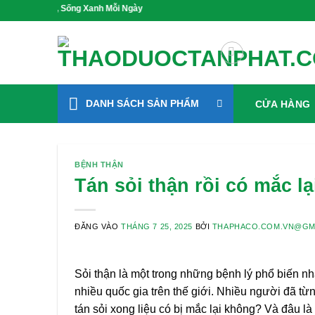
Bỏ
ỏe, Sống Xanh Mỗi Ngày
qua
nội
dung
DANH SÁCH SẢN PHẨM
CỬA HÀNG
BỆNH THẬN
Tán sỏi thận rồi có mắc l
ĐĂNG VÀO
THÁNG 7 25, 2025
BỞI
THAPHACO.COM.VN@GM
Sỏi thận là một trong những bệnh lý phổ biến nh
nhiều quốc gia trên thế giới. Nhiều người đã từn
tán sỏi xong liệu có bị mắc lại không? Và đâu l