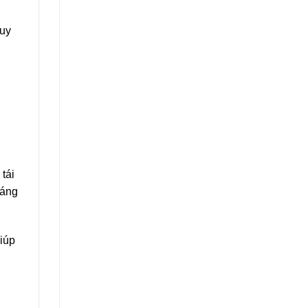
guy
tái
đáng
giúp