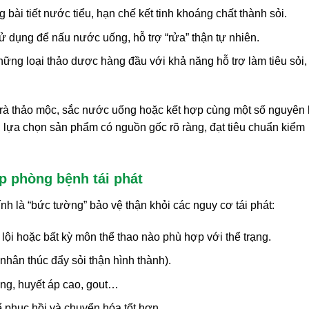
bài tiết nước tiểu, hạn chế kết tinh khoáng chất thành sỏi.
ử dụng để nấu nước uống, hỗ trợ “rửa” thận tự nhiên.
ững loại thảo dược hàng đầu với khả năng hỗ trợ làm tiêu sỏi,
trà thảo mộc, sắc nước uống hoặc kết hợp cùng một số nguyên 
n lựa chọn sản phẩm có nguồn gốc rõ ràng, đạt tiêu chuẩn kiểm
p phòng bệnh tái phát
hính là “bức tường” bảo vệ thận khỏi các nguy cơ tái phát:
lội hoặc bất kỳ môn thể thao nào phù hợp với thể trạng.
nhân thúc đẩy sỏi thận hình thành).
ng, huyết áp cao, gout…
ể phục hồi và chuyển hóa tốt hơn.