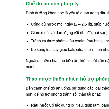
Chế độ ăn uống hợp lý
Dinh dưỡng khoa học là yếu tố quan trọng đầu ti
Uống đủ nước mỗi ngày (2 – 2,5 lít), giúp nướ
Giảm muối và đạm động vật (thịt đỏ, hải sản);
Tránh xa thực phẩm giàu oxalat (rau bina, kho
Bổ sung trái cây giàu kali, citrate tự nhiên n
Ngoài ra, nên chia nhỏ bữa ăn, kiểm soát cân n
mạnh.
Thảo dược thiên nhiên hỗ trợ phòn
Bên cạnh chế độ ăn uống, sử dụng các loại thảo
nghị để hỗ trợ phòng tránh sỏi thận tái phát:
Râu ngô:
Có tác dụng lợi tiểu, giúp làm loãng