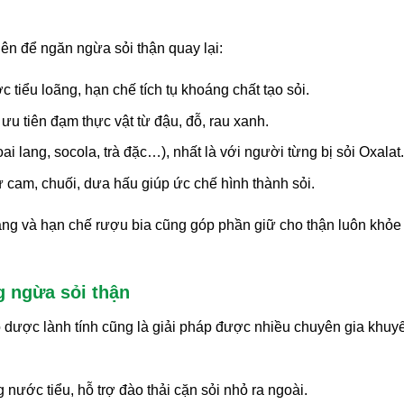
ên để ngăn ngừa sỏi thận quay lại:
c tiểu loãng, hạn chế tích tụ khoáng chất tạo sỏi.
 ưu tiên đạm thực vật từ đậu, đỗ, rau xanh.
ai lang, socola, trà đặc…), nhất là với người từng bị sỏi Oxalat.
hư cam, chuối, dưa hấu giúp ức chế hình thành sỏi.
ặng và hạn chế rượu bia cũng góp phần giữ cho thận luôn khỏe
g ngừa sỏi thận
 dược lành tính cũng là giải pháp được nhiều chuyên gia khuy
 nước tiểu, hỗ trợ đào thải cặn sỏi nhỏ ra ngoài.