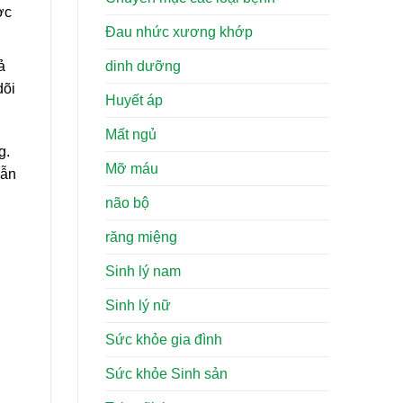
ợc
Đau nhức xương khớp
ả
dinh dưỡng
dõi
Huyết áp
Mất ngủ
g.
Mỡ máu
vẫn
não bộ
răng miệng
Sinh lý nam
Sinh lý nữ
Sức khỏe gia đình
Sức khỏe Sinh sản