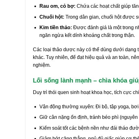
Rau om, cỏ bợ:
Chứa các hoạt chất giúp tăng 
Chuối hột:
Trong dân gian, chuối hột được s
Kim tiền thảo:
Được đánh giá là một trong nh
ngăn ngừa kết dính khoáng chất trong thận.
Các loại thảo dược này có thể dùng dưới dạng 
khác. Tuy nhiên, để đạt hiệu quả và an toàn, nê
nghiệm.
Lối sống lành mạnh – chìa khóa giú
Duy trì thói quen sinh hoạt khoa học, tích cực c
Vận động thường xuyên: Đi bộ, tập yoga, bơi 
Giữ cân nặng ổn định, tránh béo phì (nguyên 
Kiểm soát tốt các bệnh nền như đái tháo đườ
Giảm bớt căng thẳng, ngủ đủ giấc giúp cơ th