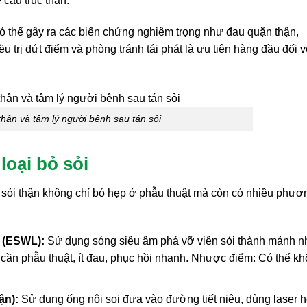
 cấu trúc thận.
có thể gây ra các biến chứng nghiêm trọng như đau quặn thận,
ều trị dứt điểm và phòng tránh tái phát là ưu tiên hàng đầu đối v
thận và tâm lý người bệnh sau tán sỏi
loại bỏ sỏi
rị sỏi thận không chỉ bó hẹp ở phẫu thuật mà còn có nhiều phươ
h (ESWL):
Sử dụng sóng siêu âm phá vỡ viên sỏi thành mảnh n
cần phẫu thuật, ít đau, phục hồi nhanh. Nhược điểm: Có thể k
ận):
Sử dụng ống nội soi đưa vào đường tiết niệu, dùng laser 