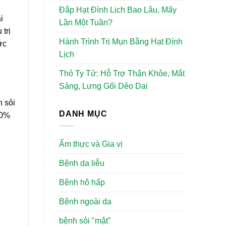
Đắp Hạt Đình Lịch Bao Lâu, Mấy
i
Lần Một Tuần?
trị
Hành Trình Trị Mụn Bằng Hạt Đình
ức
Lịch
Thỏ Ty Tử: Hỗ Trợ Thận Khỏe, Mắt
Sáng, Lưng Gối Dẻo Dai
n sỏi
DANH MỤC
10%
Ẩm thực và Gia vị
Bệnh da liễu
Bệnh hô hấp
Bệnh ngoài da
bệnh sỏi "mật"