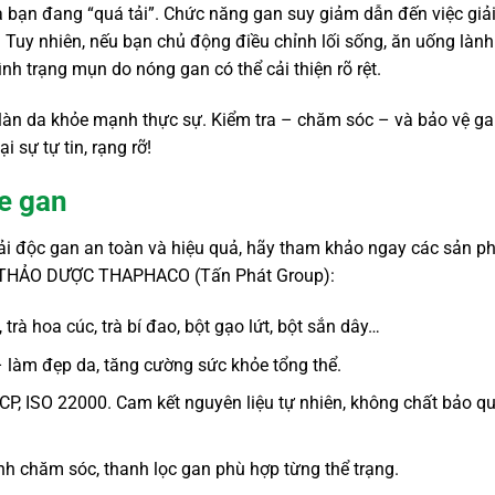
a bạn đang “quá tải”. Chức năng gan suy giảm dẫn đến việc giả
. Tuy nhiên, nếu bạn chủ động điều chỉnh lối sống, ăn uống lành
nh trạng mụn do nóng gan có thể cải thiện rõ rệt.
àn da khỏe mạnh thực sự. Kiểm tra – chăm sóc – và bảo vệ g
 sự tự tin, rạng rỡ!
ỏe gan
iải độc gan an toàn và hiệu quả, hãy tham khảo ngay các sản 
H THẢO DƯỢC THAPHACO (Tấn Phát Group):
 trà hoa cúc, trà bí đao, bột gạo lứt, bột sắn dây…
 – làm đẹp da, tăng cường sức khỏe tổng thể.
CP, ISO 22000. Cam kết nguyên liệu tự nhiên, không chất bảo qu
ình chăm sóc, thanh lọc gan phù hợp từng thể trạng.