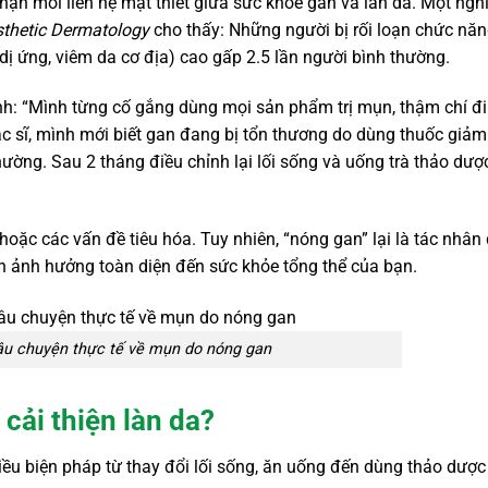
nhận mối liên hệ mật thiết giữa sức khỏe gan và làn da. Một ngh
esthetic Dermatology
cho thấy: Những người bị rối loạn chức nă
dị ứng, viêm da cơ địa) cao gấp 2.5 lần người bình thường.
hình: “Mình từng cố gắng dùng mọi sản phẩm trị mụn, thậm chí đ
 sĩ, mình mới biết gan đang bị tổn thương do dùng thuốc giảm
thường. Sau 2 tháng điều chỉnh lại lối sống và uống trà thảo dượ
n, hoặc các vấn đề tiêu hóa. Tuy nhiên, “nóng gan” lại là tác nhân
n ảnh hưởng toàn diện đến sức khỏe tổng thể của bạn.
âu chuyện thực tế về mụn do nóng gan
cải thiện làn da?
u biện pháp từ thay đổi lối sống, ăn uống đến dùng thảo dược