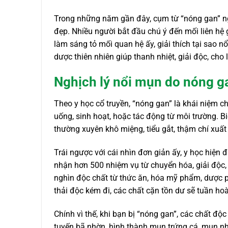
Trong những năm gần đây, cụm từ “nóng gan” ng
đẹp. Nhiều người bắt đầu chú ý đến mối liên hệ 
làm sáng tỏ mối quan hệ ấy, giải thích tại sao n
dược thiên nhiên giúp thanh nhiệt, giải độc, cho l
Nghịch lý nổi mụn do nóng g
Theo y học cổ truyền, “nóng gan” là khái niệm chỉ
uống, sinh hoạt, hoặc tác động từ môi trường. Bi
thường xuyên khô miệng, tiểu gắt, thậm chí xuấ
Trái ngược với cái nhìn đơn giản ấy, y học hiện
nhận hơn 500 nhiệm vụ từ chuyển hóa, giải độc, 
nghìn độc chất từ thức ăn, hóa mỹ phẩm, dược 
thải độc kém đi, các chất cặn tồn dư sẽ tuần hoà
Chính vì thế, khi bạn bị “nóng gan”, các chất độ
tuyến bã nhờn, hình thành mụn trứng cá, mụn nh