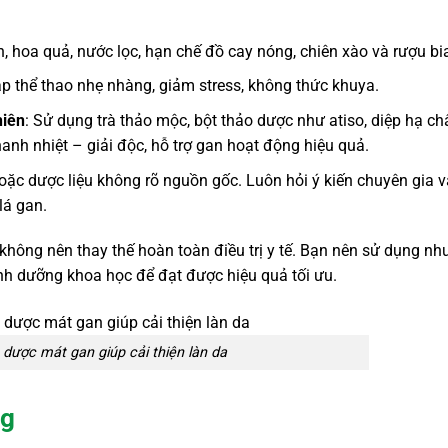
nh, hoa quả, nước lọc, hạn chế đồ cay nóng, chiên xào và rượu bi
tập thể thao nhẹ nhàng, giảm stress, không thức khuya.
hiên
: Sử dụng trà thảo mộc, bột thảo dược như atiso, diệp hạ ch
thanh nhiệt – giải độc, hỗ trợ gan hoạt động hiệu quả.
oặc dược liệu không rõ nguồn gốc. Luôn hỏi ý kiến chuyên gia v
lá gan.
hông nên thay thế hoàn toàn điều trị y tế. Bạn nên sử dụng nh
inh dưỡng khoa học để đạt được hiệu quả tối ưu.
dược mát gan giúp cải thiện làn da
ng