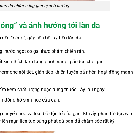
mụn do chức năng gan bị ảnh hưởng
óng” và ảnh hưởng tới làn da
 nên “nóng”, gây nên hệ lụy trên làn da:
, nước ngọt có ga, thực phẩm chiên rán.
t kích thích làm tăng gánh nặng giải độc cho gan.
c hormone nội tiết, gián tiếp khiến tuyến bã nhờn hoạt động mạnh
hẩm kém chất lượng hoặc dùng thuốc Tây lâu ngày.
ạn đồng hồ sinh học của gan.
 chuyển hóa và loại bỏ độc tố của gan. Khi ấy, phân tử độc và 
khiến mụn liên tục bùng phát dù bạn đã chăm sóc rất kỹ!