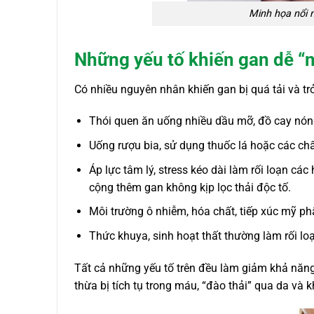
Minh họa nổi 
Những yếu tố khiến gan dễ “n
Có nhiều nguyên nhân khiến gan bị quá tải và trở
Thói quen ăn uống nhiều dầu mỡ, đồ cay nóng
Uống rượu bia, sử dụng thuốc lá hoặc các chấ
Áp lực tâm lý, stress kéo dài làm rối loạn cá
cộng thêm gan không kịp lọc thải độc tố.
Môi trường ô nhiễm, hóa chất, tiếp xúc mỹ p
Thức khuya, sinh hoạt thất thường làm rối lo
Tất cả những yếu tố trên đều làm giảm khả năng
thừa bị tích tụ trong máu, “đào thải” qua da và 