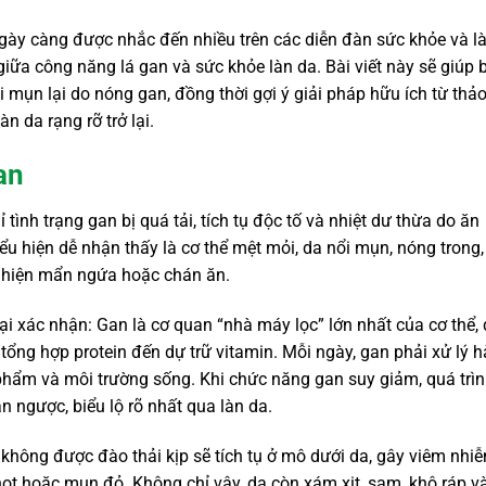
ày càng được nhắc đến nhiều trên các diễn đàn sức khỏe và l
giữa công năng lá gan và sức khỏe làn da. Bài viết này sẽ giúp 
ổi mụn lại do nóng gan, đồng thời gợi ý giải pháp hữu ích từ thả
àn da rạng rỡ trở lại.
an
 tình trạng gan bị quá tải, tích tụ độc tố và nhiệt dư thừa do ăn
ểu hiện dễ nhận thấy là cơ thể mệt mỏi, da nổi mụn, nóng trong,
t hiện mẩn ngứa hoặc chán ăn.
 đại xác nhận: Gan là cơ quan “nhà máy lọc” lớn nhất của cơ thể
tổng hợp protein đến dự trữ vitamin. Mỗi ngày, gan phải xử lý 
phẩm và môi trường sống. Khi chức năng gan suy giảm, quá trì
n ngược, biểu lộ rõ nhất qua làn da.
c không được đào thải kịp sẽ tích tụ ở mô dưới da, gây viêm nhi
ọt hoặc mụn đỏ. Không chỉ vậy, da còn xám xịt, sạm, khô ráp v