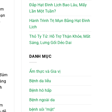
Đắp Hạt Đình Lịch Bao Lâu, Mấy
àm
Lần Một Tuần?
bạn
Hành Trình Trị Mụn Bằng Hạt Đình
o
Lịch
Thỏ Ty Tử: Hỗ Trợ Thận Khỏe, Mắt
Sáng, Lưng Gối Dẻo Dai
DANH MỤC
Ẩm thực và Gia vị
, đảm
Bệnh da liễu
hàng
nh
Bệnh hô hấp
Bệnh ngoài da
ễm
bệnh sỏi "mật"
à dễ