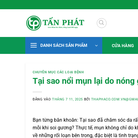
Bỏ
 Xanh Mỗi Ngày
qua
nội
dung
DANH SÁCH SẢN PHẨM
CỬA HÀNG
CHUYÊN MỤC CÁC LOẠI BỆNH
Tại sao nổi mụn lại do nóng
ĐĂNG VÀO
THÁNG 7 11, 2025
BỞI
THAPHACO.COM.VN@GMAI
Bạn từng băn khoăn: Tại sao đã chăm sóc da rất
mỗi khi soi gương? Thực tế, mụn không chỉ do k
về những rối loạn bên trong, đặc biệt là tình trạ