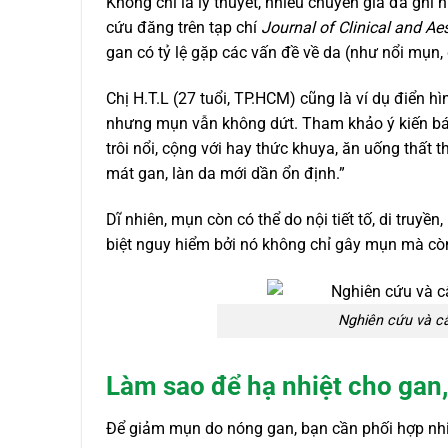
Không chỉ là lý thuyết, nhiều chuyên gia đã ghi 
cứu đăng trên tạp chí
Journal of Clinical and A
gan có tỷ lệ gặp các vấn đề về da (như nổi mụn, 
Chị H.T.L (27 tuổi, TP.HCM) cũng là ví dụ điển 
nhưng mụn vẫn không dứt. Tham khảo ý kiến bác
trôi nổi, cộng với hay thức khuya, ăn uống thất 
mát gan, làn da mới dần ổn định.”
Dĩ nhiên, mụn còn có thể do nội tiết tố, di truyề
biệt nguy hiểm bởi nó không chỉ gây mụn mà cò
Nghiên cứu và c
Làm sao để hạ nhiệt cho gan, 
Để giảm mụn do nóng gan, bạn cần phối hợp nhiề