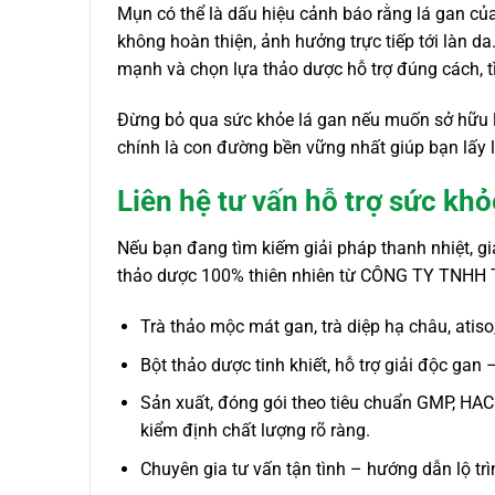
Mụn có thể là dấu hiệu cảnh báo rằng lá gan củ
không hoàn thiện, ảnh hưởng trực tiếp tới làn da
mạnh và chọn lựa thảo dược hỗ trợ đúng cách, tì
Đừng bỏ qua sức khỏe lá gan nếu muốn sở hữu l
chính là con đường bền vững nhất giúp bạn lấy lại
Liên hệ tư vấn hỗ trợ sức kh
Nếu bạn đang tìm kiếm giải pháp thanh nhiệt, g
thảo dược 100% thiên nhiên từ CÔNG TY TNH
Trà thảo mộc mát gan, trà diệp hạ châu, atiso,
Bột thảo dược tinh khiết, hỗ trợ giải độc gan
Sản xuất, đóng gói theo tiêu chuẩn GMP, HAC
kiểm định chất lượng rõ ràng.
Chuyên gia tư vấn tận tình – hướng dẫn lộ tr