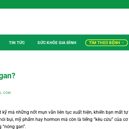
TÌM THEO BỆNH
TIN TỨC
SỨC KHỎE GIA ĐÌNH
 gan?
L.COM
 kỹ mà những nốt mụn vẫn liên tục xuất hiện, khiến bạn mất tự 
hói bụi, mỹ phẩm hay hormon mà còn là tiếng “kêu cứu” của cơ 
ng “nóng gan”.