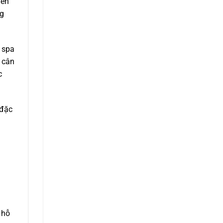
iên
ng
i spa
 cân
c
 đặc
 hỗ