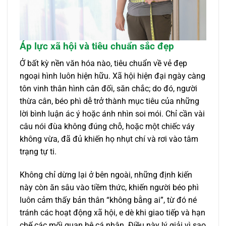
Áp lực xã hội và tiêu chuẩn sắc đẹp
Ở bất kỳ nền văn hóa nào, tiêu chuẩn về vẻ đẹp
ngoại hình luôn hiện hữu. Xã hội hiện đại ngày càng
tôn vinh thân hình cân đối, săn chắc; do đó, người
thừa cân, béo phì dễ trở thành mục tiêu của những
lời bình luận ác ý hoặc ánh nhìn soi mói. Chỉ cần vài
câu nói đùa không đúng chỗ, hoặc một chiếc váy
không vừa, đã đủ khiến họ nhụt chí và rơi vào tâm
trạng tự ti.
Không chỉ dừng lại ở bên ngoài, những định kiến
này còn ăn sâu vào tiềm thức, khiến người béo phì
luôn cảm thấy bản thân “không bằng ai”, từ đó né
tránh các hoạt động xã hội, e dè khi giao tiếp và hạn
chế các mối quan hệ cá nhân. Điều này lý giải vì sao