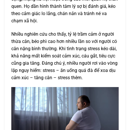
quen. Họ dần hình thành tâm lý sợ bị đánh giá, kéo
theo cảm giác lo lắng, chán nản và tránh né va
chạm xã hội.
Nhiều nghiên cứu cho thấy, tỷ lệ trầm cảm ở người
thừa cân, béo phì cao hơn nhiều lần so với người có
cân nặng bình thường. Khi tình trạng stress kéo dài,
khả năng mất kiểm soát cảm xúc, cáu gắt, tiêu cực
cũng gia tăng. Đáng chú ý, nhiều người rơi vào vòng
lặp nguy hiểm: stress – ăn uống quá đà để xoa dịu
cảm xúc – tăng cân – stress thêm.