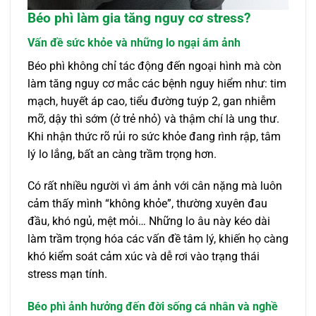
Béo phì làm gia tăng nguy cơ stress?
Vấn đề sức khỏe và những lo ngại ám ảnh
Béo phì không chỉ tác động đến ngoại hình mà còn
làm tăng nguy cơ mắc các bệnh nguy hiểm như: tim
mạch, huyết áp cao, tiểu đường tuýp 2, gan nhiễm
mỡ, dậy thì sớm (ở trẻ nhỏ) và thậm chí là ung thư.
Khi nhận thức rõ rủi ro sức khỏe đang rình rập, tâm
lý lo lắng, bất an càng trầm trọng hơn.
Có rất nhiều người vì ám ảnh với cân nặng mà luôn
cảm thấy mình “không khỏe”, thường xuyên đau
đầu, khó ngủ, mệt mỏi… Những lo âu này kéo dài
làm trầm trọng hóa các vấn đề tâm lý, khiến họ càng
khó kiểm soát cảm xúc và dễ rơi vào trạng thái
stress mạn tính.
Béo phì ảnh hưởng đến đời sống cá nhân và nghề