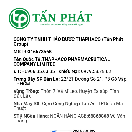
CÔNG TY TNHH THẢO DƯỢC THAPHACO (Tấn Phát
Group)
MST:0316573568
Tên Quốc Tế:THAPHACO PHARMACEUTICAL
COMPANY LIMITED
ĐT:
- 0906.35.63.35
Khiếu Nại
: 0979.58.78.63
Trưng Bày SP Bán Lẻ:
22/21 Đường Số 21, P8 Gò Vấp,
TP.HCM
Vùng Trồng:
Thôn 7, Xã M'Leo, Huyện Ea súp, Tỉnh
Đắk Lắk
Nhà Máy SX:
Cụm Công Nghiệp Tân An, TP.Buôn Ma
Thuột
STK NGân Hàng
: NGÂN HÀNG ACB:
66868868
Vũ Văn
Thắng