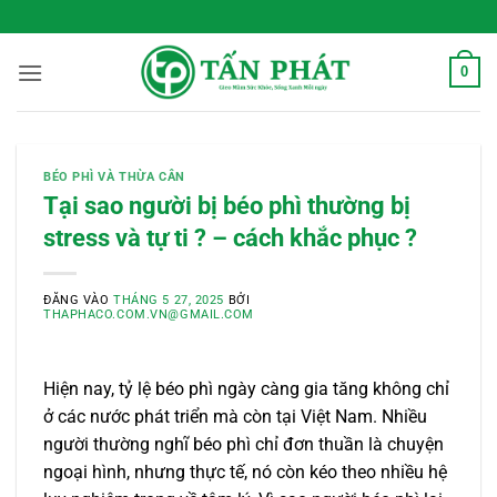
Bỏ
 Sống Xanh Mỗi Ngày
qua
nội
0
dung
BÉO PHÌ VÀ THỪA CÂN
Tại sao người bị béo phì thường bị
stress và tự ti ? – cách khắc phục ?
ĐĂNG VÀO
THÁNG 5 27, 2025
BỞI
THAPHACO.COM.VN@GMAIL.COM
Hiện nay, tỷ lệ béo phì ngày càng gia tăng không chỉ
ở các nước phát triển mà còn tại Việt Nam. Nhiều
người thường nghĩ béo phì chỉ đơn thuần là chuyện
ngoại hình, nhưng thực tế, nó còn kéo theo nhiều hệ