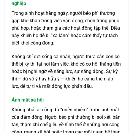
nghiệp
Trong sinh hoạt hàng ngày, người béo phì thường
gặp khó khăn trong việc vận động, chọn trang phục
phù hợp, hoặc tham gia các hoạt động tập thể. Điều
này khiến họ dễ bị “xa lánh” hoặc cảm thấy tự tách
biệt khỏi cộng đồng.
Không chỉ đời sống cá nhân, người thừa cân còn có
thể bị kỳ thị tại nơi làm việc, khó có cơ hội thăng tiến
hoặc bị nghi ngờ về năng lực, sự năng động. Sự kỳ
thị – dù vô ý hay hữu ý – khiến họ càng thêm áp
lực, dễ tự ti và mất động lực phấn đấu.
Ánh mắt xã hội
Không phải ai cũng đủ “miễn nhiễm” trước ánh mắt
của đám đông. Người béo phì thường bị soi xét, bàn
tán, thậm chí chế giễu về hình thể ở những nơi công
cộng, mạng xã hội hoặc trong các mối quan hệ thân