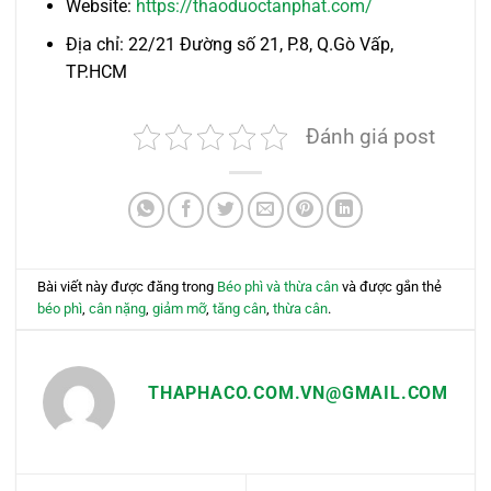
Website:
https://thaoduoctanphat.com/
Địa chỉ: 22/21 Đường số 21, P.8, Q.Gò Vấp,
TP.HCM
Đánh giá post
Bài viết này được đăng trong
Béo phì và thừa cân
và được gắn thẻ
béo phì
,
cân nặng
,
giảm mỡ
,
tăng cân
,
thừa cân
.
THAPHACO.COM.VN@GMAIL.COM