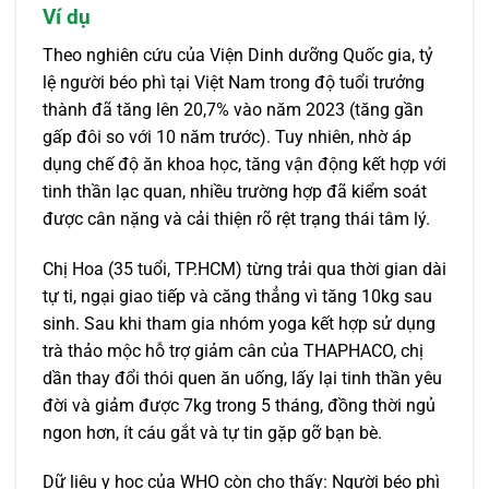
Ví dụ
Theo nghiên cứu của Viện Dinh dưỡng Quốc gia, tỷ
lệ người béo phì tại Việt Nam trong độ tuổi trưởng
thành đã tăng lên 20,7% vào năm 2023 (tăng gần
gấp đôi so với 10 năm trước). Tuy nhiên, nhờ áp
dụng chế độ ăn khoa học, tăng vận động kết hợp với
tinh thần lạc quan, nhiều trường hợp đã kiểm soát
được cân nặng và cải thiện rõ rệt trạng thái tâm lý.
Chị Hoa (35 tuổi, TP.HCM) từng trải qua thời gian dài
tự ti, ngại giao tiếp và căng thẳng vì tăng 10kg sau
sinh. Sau khi tham gia nhóm yoga kết hợp sử dụng
trà thảo mộc hỗ trợ giảm cân của THAPHACO, chị
dần thay đổi thói quen ăn uống, lấy lại tinh thần yêu
đời và giảm được 7kg trong 5 tháng, đồng thời ngủ
ngon hơn, ít cáu gắt và tự tin gặp gỡ bạn bè.
Dữ liệu y học của WHO còn cho thấy: Người béo phì