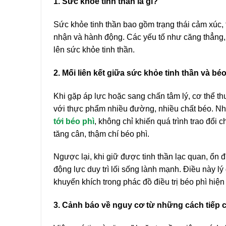
1. Sức khỏe tinh thần là gì?
Sức khỏe tinh thần bao gồm trạng thái cảm xúc,
nhận và hành động. Các yếu tố như căng thẳng, l
lên sức khỏe tinh thần.
2. Mối liên kết giữa sức khỏe tinh thần và béo
Khi gặp áp lực hoặc sang chấn tâm lý, cơ thể th
với thực phẩm nhiều đường, nhiều chất béo. Nhi
tới béo phì
, không chỉ khiến quá trình trao đổi
tăng cân, thậm chí béo phì.
Ngược lại, khi giữ được tinh thần lạc quan, ổn 
động lực duy trì lối sống lành mạnh. Điều này lý 
khuyến khích trong phác đồ điều trị béo phì hiện 
3. Cảnh báo về nguy cơ từ những cách tiếp 