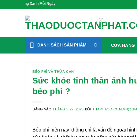
Bỏ
 Sống Xanh Mỗi Ngày
qua
nội
dung
DANH SÁCH SẢN PHẨM
CỬA HÀNG
BÉO PHÌ VÀ THỪA CÂN
Sức khỏe tinh thần ảnh hư
béo phì ?
ĐĂNG VÀO
THÁNG 5 27, 2025
BỞI
THAPHACO.COM.VN@GM
Béo phì hiện nay không chỉ là vấn đề ngoại hình