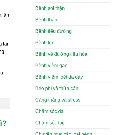
Bệnh sỏi thận
m, ăn
Bệnh thận
Bệnh tiểu đường
Bệnh tim
g lan
ng
Bệnh về đường tiêu hóa
Bệnh viêm gan
ệu
Bệnh viêm loét dạ dày
Béo phì và thừa cân
Căng thẳng và stress
Chăm sóc da
ì?
Chăm sóc tóc
Chuyên mục các loại bệnh