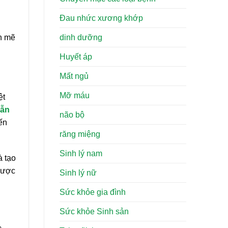
Đau nhức xương khớp
nh mẽ
dinh dưỡng
Huyết áp
Mất ngủ
Mỡ máu
ệt
dẫn
não bộ
ến
răng miệng
Sinh lý nam
à tạo
 được
Sinh lý nữ
Sức khỏe gia đình
Sức khỏe Sinh sản