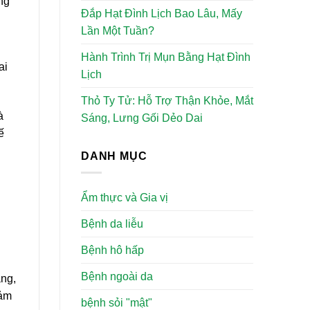
ng
Đắp Hạt Đình Lịch Bao Lâu, Mấy
Lần Một Tuần?
Hành Trình Trị Mụn Bằng Hạt Đình
ai
Lịch
Thỏ Ty Tử: Hỗ Trợ Thận Khỏe, Mắt
à
Sáng, Lưng Gối Dẻo Dai
ế
DANH MỤC
Ẩm thực và Gia vị
Bệnh da liễu
Bệnh hô hấp
Bệnh ngoài da
ẳng,
cảm
bệnh sỏi "mật"