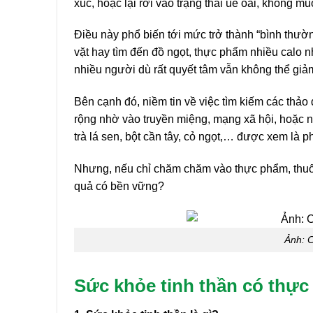
xúc, hoặc lại rơi vào trạng thái uể oải, không 
Điều này phổ biến tới mức trở thành “bình thườn
vặt hay tìm đến đồ ngọt, thực phẩm nhiều calo 
nhiều người dù rất quyết tâm vẫn không thể giả
Bên cạnh đó, niềm tin về việc tìm kiếm các thả
rộng nhờ vào truyền miệng, mạng xã hội, hoặc 
trà lá sen, bột cần tây, cỏ ngọt,… được xem là 
Nhưng, nếu chỉ chăm chăm vào thực phẩm, thuốc 
quả có bền vững?
Ảnh: C
Sức khỏe tinh thần có thực s