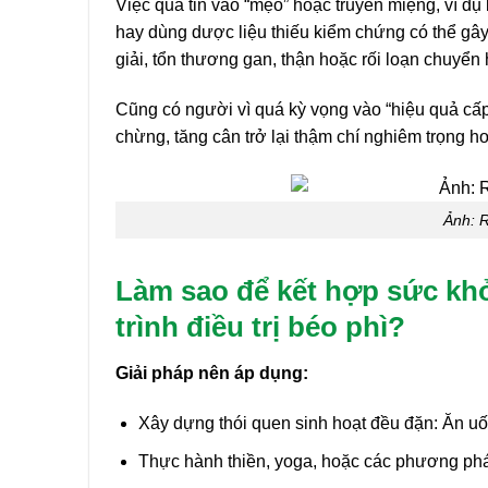
Việc quá tin vào “mẹo” hoặc truyền miệng, ví dụ 
hay dùng dược liệu thiếu kiểm chứng có thể gây
giải, tổn thương gan, thận hoặc rối loạn chuyể
Cũng có người vì quá kỳ vọng vào “hiệu quả cấp 
chừng, tăng cân trở lại thậm chí nghiêm trọng h
Ảnh: R
Làm sao để kết hợp sức khỏ
trình điều trị béo phì?
Giải pháp nên áp dụng:
Xây dựng thói quen sinh hoạt đều đặn: Ăn uố
Thực hành thiền, yoga, hoặc các phương pháp