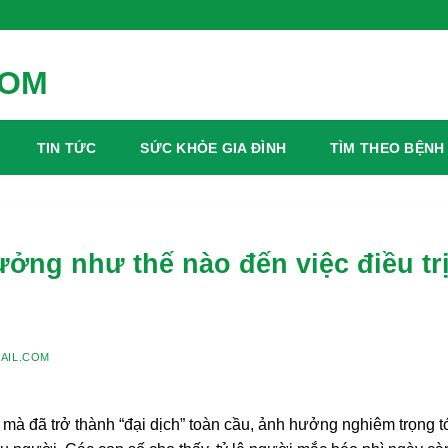
TIN TỨC
SỨC KHỎE GIA ĐÌNH
TÌM THEO BỆNH
ởng như thế nào đến việc điều tr
AIL.COM
 mà đã trở thành “đại dịch” toàn cầu, ảnh hưởng nghiêm trọng t