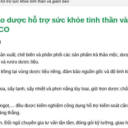
hỗ trợ sức khỏe tinh thần và giảm béo
ảo dược hỗ trợ sức khỏe tinh thần và
ACO
g
xuất, chế biến và phân phối các sản phẩm trà thảo mộc, dư
t và rượu dược liệu.
trồng tại vùng dược liệu riêng, đảm bảo nguồn gốc và độ tinh k
a, sấy lạnh, sấy nhiệt và phơi nắng tùy loại, giữ trọn dược chấ
cỏ ngọt,… đều được kiểm nghiệm công dụng hỗ trợ kiểm soát cân
ăng thẳng.
. Đội ngũ chuyên gia tư vấn tận tâm, đóng gói kỹ lưỡng, giao 