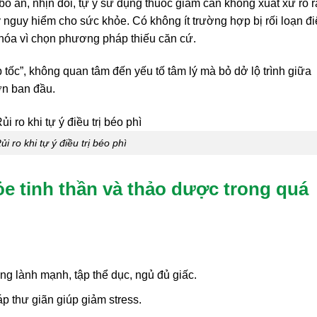
bỏ ăn, nhịn đói, tự ý sử dụng thuốc giảm cân không xuất xứ rõ r
 nguy hiểm cho sức khỏe. Có không ít trường hợp bị rối loạn đ
n hóa vì chọn phương pháp thiếu căn cứ.
tốc”, không quan tâm đến yếu tố tâm lý mà bỏ dở lộ trình giữa
ơn ban đầu.
ủi ro khi tự ý điều trị béo phì
e tinh thần và thảo dược trong quá
ng lành mạnh, tập thể dục, ngủ đủ giấc.
 thư giãn giúp giảm stress.