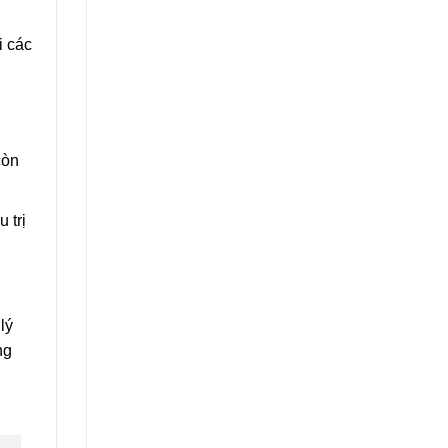
i các
còn
 trị
lý
ng