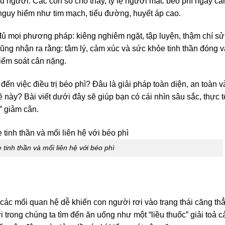
u người. Các con số cho thấy, tỷ lệ người mắc béo phì ngày cà
ý nguy hiểm như tim mạch, tiểu đường, huyết áp cao.
đủ mọi phương pháp: kiêng nghiêm ngặt, tập luyện, thậm chí sử
ũng nhận ra rằng: tâm lý, cảm xúc và sức khỏe tinh thần đóng v
 kiểm soát cân nặng.
ến việc điều trị béo phì? Đâu là giải pháp toàn diện, an toàn v
này? Bài viết dưới đây sẽ giúp bạn có cái nhìn sâu sắc, thực t
” giảm cân.
tinh thần và mối liên hệ với béo phì
, các mối quan hệ dễ khiến con người rơi vào trạng thái căng th
 trong chúng ta tìm đến ăn uống như một “liều thuốc” giải toả 