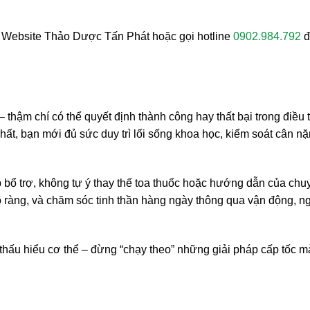
:
Website Thảo Dược Tấn Phát hoặc gọi hotline
0902.984.792
đ
– thậm chí có thể quyết định thành công hay thất bại trong điều t
chất, bạn mới đủ sức duy trì lối sống khoa học, kiểm soát cân n
ổ trợ, không tự ý thay thế toa thuốc hoặc hướng dẫn của chu
õ ràng, và chăm sóc tinh thần hàng ngày thông qua vận động, n
 thấu hiểu cơ thể – đừng “chạy theo” những giải pháp cấp tốc m