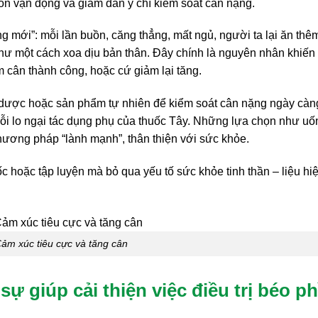
muốn vận động và giảm dần ý chí kiểm soát cân nặng.
g mới”: mỗi lần buồn, căng thẳng, mất ngủ, người ta lại ăn thê
như một cách xoa dịu bản thân. Đây chính là nguyên nhân khiến
m cân thành công, hoặc cứ giảm lại tăng.
o dược hoặc sản phẩm tự nhiên để kiểm soát cân nặng ngày càn
nỗi lo ngại tác dụng phụ của thuốc Tây. Những lựa chọn như uố
phương pháp “lành mạnh”, thân thiện với sức khỏe.
hoặc tập luyện mà bỏ qua yếu tố sức khỏe tinh thần – liệu hi
ảm xúc tiêu cực và tăng cân
ự giúp cải thiện việc điều trị béo ph