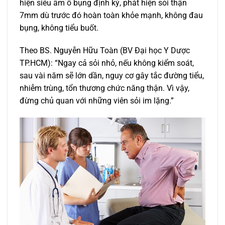
hiện siêu âm ổ bụng định kỳ, phát hiện sỏi thận
7mm dù trước đó hoàn toàn khỏe mạnh, không đau
bụng, không tiểu buốt.
Theo BS. Nguyễn Hữu Toàn (BV Đại học Y Dược
TP.HCM): “Ngay cả sỏi nhỏ, nếu không kiểm soát,
sau vài năm sẽ lớn dần, nguy cơ gây tắc đường tiểu,
nhiễm trùng, tổn thương chức năng thận. Vì vậy,
đừng chủ quan với những viên sỏi im lặng.”