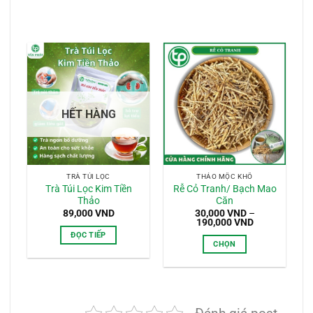
HẾT HÀNG
TRÀ TÚI LỌC
THẢO MỘC KHÔ
Trà Túi Lọc Kim Tiền
Rễ Cỏ Tranh/ Bạch Mao
Thảo
Căn
89,000
VND
30,000
VND
–
Khoảng
190,000
VND
giá:
ĐỌC TIẾP
từ
CHỌN
30,000 VND
đến
Sản
190,000 VND
phẩm
này
có