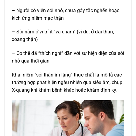
– Người có viên sỏi nhỏ, chưa gây tắc nghẽn hoặc
kích ứng niêm mạc thận
– Sỏi nằm ở vị trí ít “va chạm” (ví dụ: ở đài thận,
xoang thận)
– Cơ thể đã “thích nghi” dần với sự hiện diện của sỏi
nhỏ qua thời gian
Khái niệm “sỏi thận im lặng” thực chất là mô tả các
trường hợp phát hiện ngẫu nhiên qua siêu âm, chụp
X-quang khi khám bệnh khác hoặc khám định kỳ.