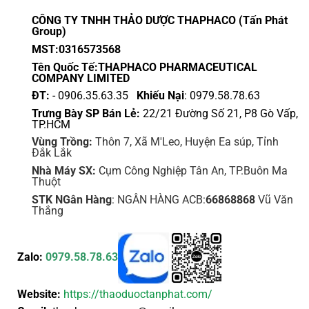
CÔNG TY TNHH THẢO DƯỢC THAPHACO (Tấn Phát
Group)
MST:0316573568
Tên Quốc Tế:THAPHACO PHARMACEUTICAL
COMPANY LIMITED
ĐT:
- 0906.35.63.35
Khiếu Nại
: 0979.58.78.63
Trưng Bày SP Bán Lẻ:
22/21 Đường Số 21, P8 Gò Vấp,
TP.HCM
Vùng Trồng:
Thôn 7, Xã M'Leo, Huyện Ea súp, Tỉnh
Đắk Lắk
Nhà Máy SX:
Cụm Công Nghiệp Tân An, TP.Buôn Ma
Thuột
STK NGân Hàng
: NGÂN HÀNG ACB:
66868868
Vũ Văn
Thắng
Zalo:
0979.58.78.63
Website:
https://thaoduoctanphat.com/