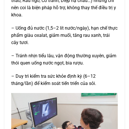
thảo, Râu ngô, Cỏ tranh, Diệp hạ châu…) nhưng chỉ
nên coi là biện pháp hỗ trợ, không thay thế điều trị y
khoa.
– Uống đủ nước (1,5–2 lít nước/ngày), hạn chế thực
phẩm giàu oxalat, giảm muối, tăng rau xanh, trái
cây tươi.
– Tránh nhịn tiểu lâu, vận động thường xuyên, giảm
thói quen uống nước ngọt, bia rượu.
– Duy trì kiểm tra sức khỏe định kỳ (6–12
tháng/lần) để kiểm soát tiến triển của sỏi.