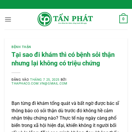
Bỏ
 Sống Xanh Mỗi Ngày
qua
nội
0
dung
BỆNH THẬN
Tại sao đi khám thì có bệnh sỏi thận
nhưng lại không có triệu chứng
ĐĂNG VÀO
THÁNG 7 25, 2025
BỞI
THAPHACO.COM.VN@GMAIL.COM
Bạn từng đi khám tổng quát và bất ngờ được bác sĩ
thông báo có sỏi thận dù trước đó không hề cảm
nhận triệu chứng nào? Thực tế này ngày càng phổ
biến trong xã hội hiện đại, khiến không ít người bối