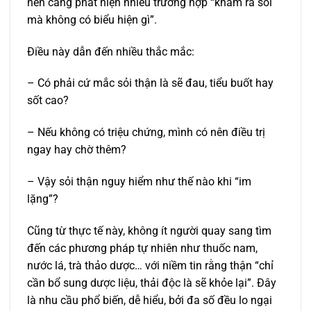
nên càng phát hiện nhiều trường hợp “khám ra sỏi
mà không có biểu hiện gì”.
Điều này dẫn đến nhiều thắc mắc:
– Có phải cứ mắc sỏi thận là sẽ đau, tiểu buốt hay
sốt cao?
– Nếu không có triệu chứng, mình có nên điều trị
ngay hay chờ thêm?
– Vậy sỏi thận nguy hiểm như thế nào khi “im
lặng”?
Cũng từ thực tế này, không ít người quay sang tìm
đến các phương pháp tự nhiên như thuốc nam,
nước lá, trà thảo dược… với niềm tin rằng thận “chỉ
cần bổ sung dược liệu, thải độc là sẽ khỏe lại”. Đây
là nhu cầu phổ biến, dễ hiểu, bởi đa số đều lo ngại