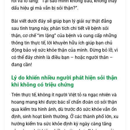
rối và lo lắng: “Tại sao mình không đau, không thấy
dấu hiệu gì mà vẫn bị sỏi thận?”.
Bài viết dưới đây sẽ giúp bạn lý giải sự thật đằng
sau tình trạng này, phân tích chi tiết về bệnh sỏi
thận, cơ chế “im lặng” của bệnh và cung cấp những
thông tin thực tế, lời khuyên hữu ích giúp bạn chủ
động bảo vệ sức khỏe thận của mình. Đừng bỏ lỡ, vì
có thể đây chính là điều bạn – hoặc người thân –
đang cần!
Lý do khiến nhiều người phát hiện sỏi thận
khi không có triệu chứng
Trên thực tế, không ít người Việt tỏ ra ngạc nhiên và
hoang mang khi được bác sĩ chẩn đoán có sỏi thận
qua kiểm tra hình ảnh, dù trước đó sức khỏe vẫn ổn
định, sinh hoạt bình thường. Ở các thành phố lớn, xu
hướng kiểm tra sức khỏe định kỳ ngày càng tăng