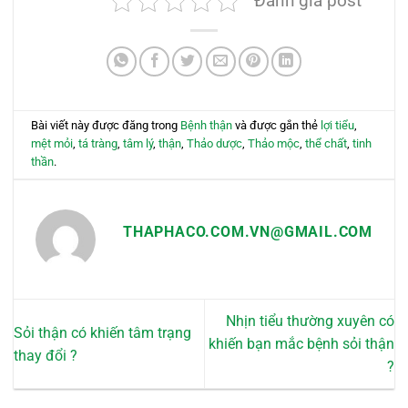
Đánh giá post
nhiều
biến
thể.
Các
tùy
chọn
có
Bài viết này được đăng trong
Bệnh thận
và được gắn thẻ
lợi tiểu
,
thể
mệt mỏi
,
tá tràng
,
tâm lý
,
thận
,
Thảo dược
,
Thảo mộc
,
thể chất
,
tinh
được
thần
.
chọn
trên
trang
THAPHACO.COM.VN@GMAIL.COM
sản
phẩm
Nhịn tiểu thường xuyên có
Sỏi thận có khiến tâm trạng
khiến bạn mắc bệnh sỏi thận
thay đổi ?
?