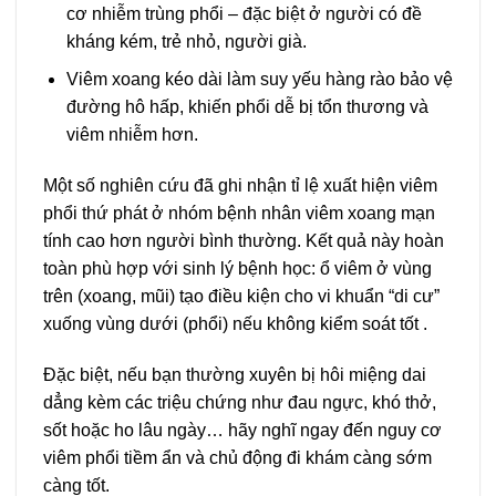
cơ nhiễm trùng phổi – đặc biệt ở người có đề
kháng kém, trẻ nhỏ, người già.
Viêm xoang kéo dài làm suy yếu hàng rào bảo vệ
đường hô hấp, khiến phổi dễ bị tổn thương và
viêm nhiễm hơn.
Một số nghiên cứu đã ghi nhận tỉ lệ xuất hiện viêm
phổi thứ phát ở nhóm bệnh nhân viêm xoang mạn
tính cao hơn người bình thường. Kết quả này hoàn
toàn phù hợp với sinh lý bệnh học: ổ viêm ở vùng
trên (xoang, mũi) tạo điều kiện cho vi khuẩn “di cư”
xuống vùng dưới (phổi) nếu không kiểm soát tốt .
Đặc biệt, nếu bạn thường xuyên bị hôi miệng dai
dẳng kèm các triệu chứng như đau ngực, khó thở,
sốt hoặc ho lâu ngày… hãy nghĩ ngay đến nguy cơ
viêm phổi tiềm ẩn và chủ động đi khám càng sớm
càng tốt.