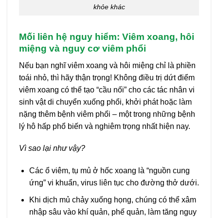
khỏe khác
Mối liên hệ nguy hiểm: Viêm xoang, hôi
miệng và nguy cơ viêm phổi
Nếu bạn nghĩ viêm xoang và hôi miệng chỉ là phiền
toái nhỏ, thì hãy thận trọng! Không điều trị dứt điểm
viêm xoang có thể tạo “cầu nối” cho các tác nhân vi
sinh vật di chuyển xuống phổi, khởi phát hoặc làm
nặng thêm bệnh viêm phổi – một trong những bệnh
lý hô hấp phổ biến và nghiêm trọng nhất hiện nay.
Vì sao lại như vậy?
Các ổ viêm, tụ mủ ở hốc xoang là “nguồn cung
ứng” vi khuẩn, virus liên tục cho đường thở dưới.
Khi dịch mủ chảy xuống họng, chúng có thể xâm
nhập sâu vào khí quản, phế quản, làm tăng nguy