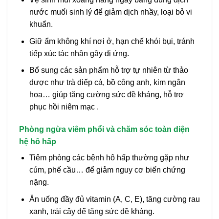
nước muối sinh lý để giảm dịch nhầy, loại bỏ vi
khuẩn.
Giữ ẩm không khí nơi ở, hạn chế khói bụi, tránh
tiếp xúc tác nhân gây dị ứng.
Bổ sung các sản phẩm hỗ trợ tự nhiên từ thảo
dược như trà diếp cá, bồ công anh, kim ngân
hoa… giúp tăng cường sức đề kháng, hỗ trợ
phục hồi niêm mạc .
Phòng ngừa viêm phổi và chăm sóc toàn diện
hệ hô hấp
Tiêm phòng các bệnh hô hấp thường gặp như
cúm, phế cầu… để giảm nguy cơ biến chứng
nặng.
Ăn uống đầy đủ vitamin (A, C, E), tăng cường rau
xanh, trái cây để tăng sức đề kháng.