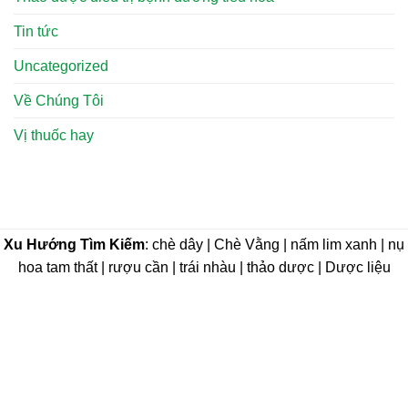
Tin tức
Uncategorized
Về Chúng Tôi
Vị thuốc hay
Xu Hướng Tìm Kiếm
: chè dây | Chè Vằng | nấm lim xanh | nụ
hoa tam thất | rượu cần | trái nhàu | thảo dược | Dược liệu
CÔNG TY TNHH THẢO DƯỢC THAPHACO (Tấn
Phát Group)
MST:0316573568