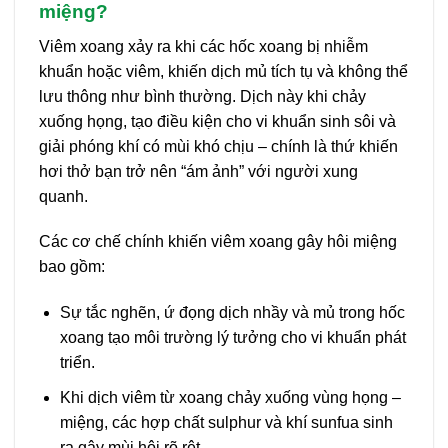
miệng?
Viêm xoang xảy ra khi các hốc xoang bị nhiễm
khuẩn hoặc viêm, khiến dịch mủ tích tụ và không thể
lưu thông như bình thường. Dịch này khi chảy
xuống họng, tạo điều kiện cho vi khuẩn sinh sôi và
giải phóng khí có mùi khó chịu – chính là thứ khiến
hơi thở bạn trở nên “ám ảnh” với người xung
quanh.
Các cơ chế chính khiến viêm xoang gây hôi miệng
bao gồm:
Sự tắc nghẽn, ứ đọng dịch nhầy và mủ trong hốc
xoang tạo môi trường lý tưởng cho vi khuẩn phát
triển.
Khi dịch viêm từ xoang chảy xuống vùng họng –
miệng, các hợp chất sulphur và khí sunfua sinh
ra gây mùi hôi rõ rệt.