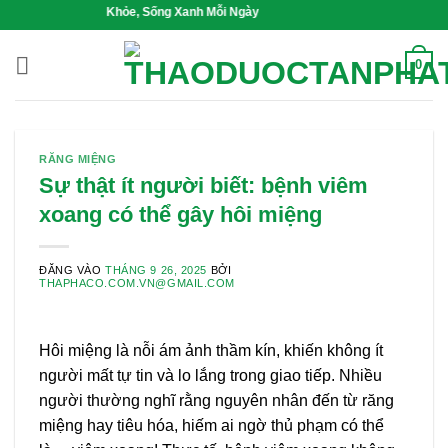
Bỏ
Mầm Sức Khỏe, Sống Xanh Mỗi Ngày
qua
nội
0
dung
RĂNG MIỆNG
Sự thật ít người biết: bệnh viêm
xoang có thể gây hôi miệng
ĐĂNG VÀO
THÁNG 9 26, 2025
BỞI
THAPHACO.COM.VN@GMAIL.COM
Hôi miệng là nỗi ám ảnh thầm kín, khiến không ít
người mất tự tin và lo lắng trong giao tiếp. Nhiều
người thường nghĩ rằng nguyên nhân đến từ răng
miệng hay tiêu hóa, hiếm ai ngờ thủ phạm có thể