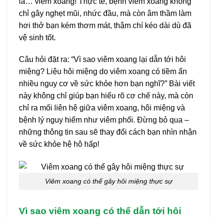
là… viêm xoang! Thực tế, bệnh viêm xoang không
chỉ gây nghẹt mũi, nhức đầu, mà còn âm thầm làm
hơi thở bạn kém thơm mát, thậm chí kéo dài dù đã
vệ sinh tốt.
Câu hỏi đặt ra: “Vì sao viêm xoang lại dẫn tới hôi
miệng? Liệu hôi miệng do viêm xoang có tiềm ẩn
nhiều nguy cơ về sức khỏe hơn bạn nghĩ?” Bài viết
này không chỉ giúp bạn hiểu rõ cơ chế này, mà còn
chỉ ra mối liên hệ giữa viêm xoang, hôi miệng và
bệnh lý nguy hiểm như viêm phổi. Đừng bỏ qua –
những thông tin sau sẽ thay đổi cách bạn nhìn nhận
về sức khỏe hệ hô hấp!
Viêm xoang có thể gây hôi miệng thực sự
Vì sao viêm xoang có thể dẫn tới hôi