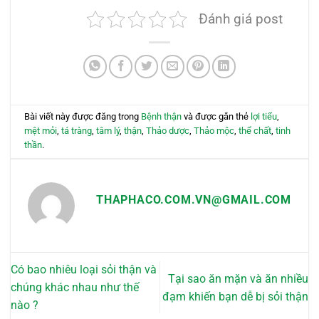
có
Đánh giá post
nhiều
biến
thể.
Các
tùy
chọn
có
Bài viết này được đăng trong
Bệnh thận
và được gắn thẻ
lợi tiểu
,
thể
mệt mỏi
,
tá tràng
,
tâm lý
,
thận
,
Thảo dược
,
Thảo mộc
,
thể chất
,
tinh
được
thần
.
chọn
trên
trang
THAPHACO.COM.VN@GMAIL.COM
sản
phẩm
Có bao nhiêu loại sỏi thận và
Tại sao ăn mặn và ăn nhiều
chúng khác nhau như thế
đạm khiến bạn dễ bị sỏi thận
nào ?