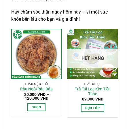
Hãy chăm sóc thận ngay hôm nay – vì một sức
khỏe bền lâu cho bạn và gia đình!
HẾT HÀNG
THẢO MỘC KHÔ
TRÀ TÚI LỌC
Trà Túi Lọc Kim Tiền
Râu Ngô/Râu Bắp
Thảo
20,000
VND
–
Khoảng
120,000
VND
89,000
VND
giá:
từ
CHỌN
ĐỌC TIẾP
20,000 VND
đến
Sản
120,000 VND
phẩm
này