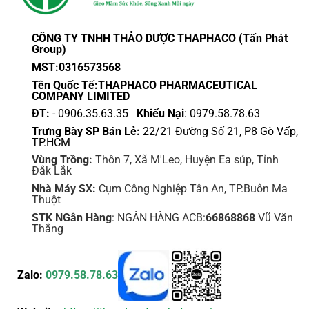
CÔNG TY TNHH THẢO DƯỢC THAPHACO (Tấn Phát
Group)
MST:0316573568
Tên Quốc Tế:THAPHACO PHARMACEUTICAL
COMPANY LIMITED
ĐT:
- 0906.35.63.35
Khiếu Nại
: 0979.58.78.63
Trưng Bày SP Bán Lẻ:
22/21 Đường Số 21, P8 Gò Vấp,
TP.HCM
Vùng Trồng:
Thôn 7, Xã M'Leo, Huyện Ea súp, Tỉnh
Đắk Lắk
Nhà Máy SX:
Cụm Công Nghiệp Tân An, TP.Buôn Ma
Thuột
STK NGân Hàng
: NGÂN HÀNG ACB:
66868868
Vũ Văn
Thắng
Zalo:
0979.58.78.63