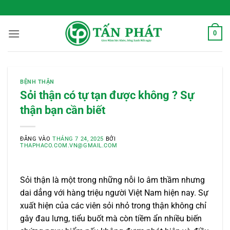
Bỏ
 Sống Xanh Mỗi Ngày
qua
nội
0
dung
BỆNH THẬN
Sỏi thận có tự tạn được không ? Sự
thận bạn cần biết
ĐĂNG VÀO
THÁNG 7 24, 2025
BỞI
THAPHACO.COM.VN@GMAIL.COM
Sỏi thận là một trong những nỗi lo âm thầm nhưng
dai dẳng với hàng triệu người Việt Nam hiện nay. Sự
xuất hiện của các viên sỏi nhỏ trong thận không chỉ
gây đau lưng, tiểu buốt mà còn tiềm ẩn nhiều biến