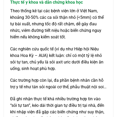
Thực tế y khoa và dẫn chứng khoa học
Theo thống kê tại các bệnh viện lớn ở Việt Nam,
khoảng 30-50% các ca sỏi thận nhỏ (<5mm) có thể
tự bài xuất, nhưng tốc độ rất chậm, dễ gây đau
nhức, viêm đường tiết niệu hoặc biến chứng nguy
hiểm nếu không kiểm soát tốt.
Các nghiên cứu quốc tế (ví dụ như Hiệp hội Niệu
khoa Hoa Kỳ – AUA) kết luận: chỉ có một tỷ lệ nhỏ
sỏi tự tan, chủ yếu là sỏi axit uric dưới điều kiện ăn
uống, sinh hoạt phù hợp.
Các trường hợp còn lại, đa phần bệnh nhân cần hỗ
trợ y tế như tán sỏi ngoài cơ thể, phẫu thuật nội soi…
Đã ghi nhận thực tế khá nhiều trường hợp tin vào
“sỏi tự tan”, kéo dài thời gian tự điều trị tại nhà, đến
khi nhập viện đã gặp các biến chứng như suy thận,