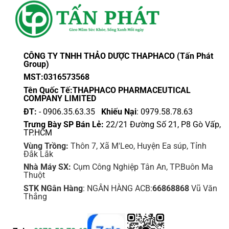
CÔNG TY TNHH THẢO DƯỢC THAPHACO (Tấn Phát
Group)
MST:0316573568
Tên Quốc Tế:THAPHACO PHARMACEUTICAL
COMPANY LIMITED
ĐT:
- 0906.35.63.35
Khiếu Nại
: 0979.58.78.63
Trưng Bày SP Bán Lẻ:
22/21 Đường Số 21, P8 Gò Vấp,
TP.HCM
Vùng Trồng:
Thôn 7, Xã M'Leo, Huyện Ea súp, Tỉnh
Đắk Lắk
Nhà Máy SX:
Cụm Công Nghiệp Tân An, TP.Buôn Ma
Thuột
STK NGân Hàng
: NGÂN HÀNG ACB:
66868868
Vũ Văn
Thắng