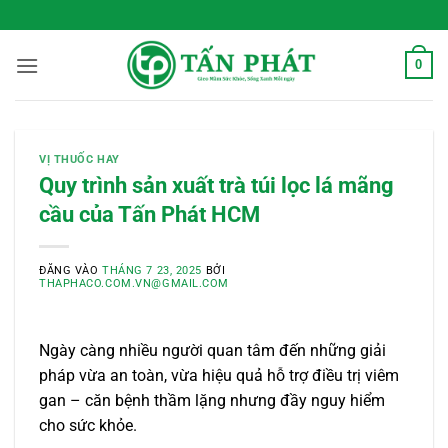
Bỏ
 Sống Xanh Mỗi Ngày
qua
nội
0
dung
VỊ THUỐC HAY
Quy trình sản xuất trà túi lọc lá mãng
cầu của Tấn Phát HCM
ĐĂNG VÀO
THÁNG 7 23, 2025
BỞI
THAPHACO.COM.VN@GMAIL.COM
Ngày càng nhiều người quan tâm đến những giải
pháp vừa an toàn, vừa hiệu quả hỗ trợ điều trị viêm
gan – căn bệnh thầm lặng nhưng đầy nguy hiểm
cho sức khỏe.