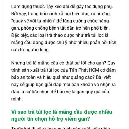
Lạm dụng thuốc Tây kéo dài dễ gây tác dụng phụ.
Bởi vậy, trong bối cảnh xã hội hiện đại, xu hướng
“quay về với tự nhiên” để tăng cường chức năng
gan, phòng chống bệnh tật dần trở nên phổ biến.
Đặc biệt, các loại trà thảo dược như trà túi lọc lá
mãng cầu đang được chú ý nhờ nhiều phản hồi tích
cực từ người dùng.
Nhưng trà lá mãng cầu có thật sự tốt cho gan? Quy
trình sản xuất trà túi lọc của Tấn Phát HCM có đảm
bảo an toàn và hiệu quả như quảng cáo? Bài viết
này sẽ giúp bạn giải đáp mọi băn khoăn và nhận ra
đâu là sự lựa chọn để bảo vệ lá gan quý giá của
mình.
Vì sao trà túi lọc lá mãng cầu được nhiều
người tin chọn hỗ trợ viêm gan?
Trước khi đi sâu vào quy trình sản xuất, hãy nhìn