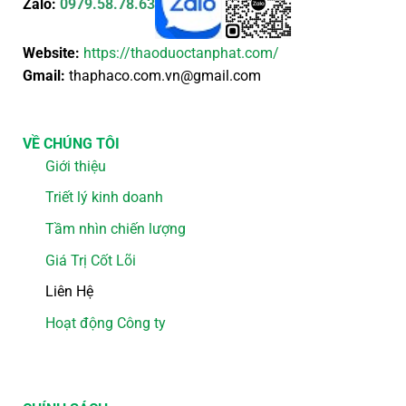
Zalo:
0979.58.78.63
Website:
https://thaoduoctanphat.com/
Gmail:
thaphaco.com.vn@gmail.com
VỀ CHÚNG TÔI
Giới thiệu
Triết lý kinh doanh
Tầm nhìn chiến lượng
Giá Trị Cốt Lõi
Liên Hệ
Hoạt động Công ty