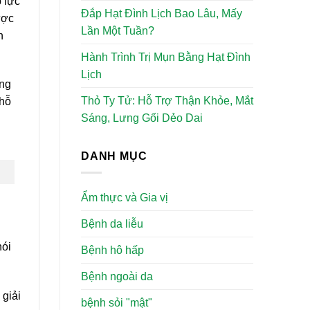
p lực
Đắp Hạt Đình Lịch Bao Lâu, Mấy
ược
Lần Một Tuần?
n
Hành Trình Trị Mụn Bằng Hạt Đình
Lịch
ững
Thỏ Ty Tử: Hỗ Trợ Thận Khỏe, Mắt
 hỗ
Sáng, Lưng Gối Dẻo Dai
DANH MỤC
Ẩm thực và Gia vị
Bệnh da liễu
nói
Bệnh hô hấp
Bệnh ngoài da
 giải
bệnh sỏi "mật"