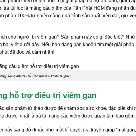
 sản phẩm thiên nhiên như một giải pháp bổ trợ an toàn, giảm á
 đó, trà túi lọc lá mãng cầu xiêm của Tấn Phát HCM đang nhận đ
 phần 100% tự nhiên cùng quá trình sản xuất hiện đại, giữ vẹ
úp ích cho người bị viêm gan? Sản phẩm này có gì đặc biệt? Nh
ng bài viết dưới đây. Nếu bạn đang băn khoăn tìm một giải pháp
 phút để đọc và cảm nhận!
mãng cầu xiêm hỗ trợ điều trị viêm gan
g hỗ trợ điều trị viêm gan
ác sản phẩm từ thảo dược để chăm sóc sức khỏe, đặc biệt khi 
hảo dược, nhất là trà lá mãng cầu xiêm được quan tâm bao gồm:
 này sang đời khác như một bí quyết gia truyền giúp “mát gan,