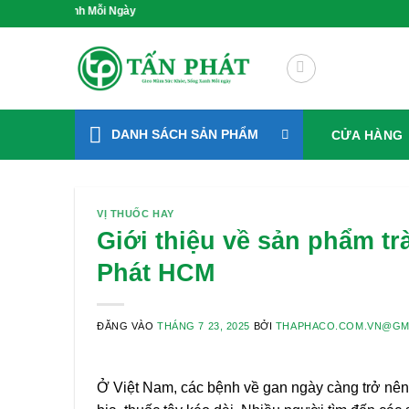
Bỏ
 Xanh Mỗi Ngày
qua
nội
dung
DANH SÁCH SẢN PHẨM
CỬA HÀNG
VỊ THUỐC HAY
Giới thiệu về sản phẩm tr
Phát HCM
ĐĂNG VÀO
THÁNG 7 23, 2025
BỞI
THAPHACO.COM.VN@GM
Ở Việt Nam, các bệnh về gan ngày càng trở nên 