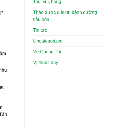
Tai, mũi, họng
Thảo dược điều trị bệnh đường
i”
tiêu hóa
Tin tức
Uncategorized
Về Chúng Tôi
hậm
Vị thuốc hay
 như
ạt
ểm
 Tấn