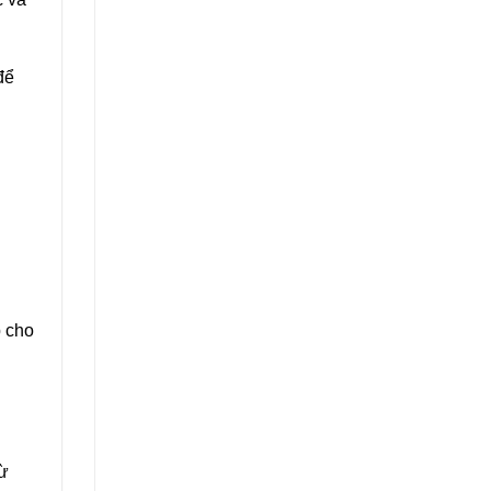
để
 cho
từ