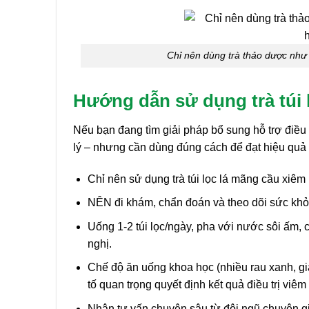
Chỉ nên dùng trà thảo dược như g
Hướng dẫn sử dụng trà túi 
Nếu bạn đang tìm giải pháp bổ sung hỗ trợ điều t
lý – nhưng cần dùng đúng cách để đạt hiệu quả 
Chỉ nên sử dụng trà túi lọc lá mãng cầu xiêm
NÊN đi khám, chẩn đoán và theo dõi sức khỏe 
Uống 1-2 túi lọc/ngày, pha với nước sôi ấm,
nghị.
Chế độ ăn uống khoa học (nhiều rau xanh, gi
tố quan trọng quyết định kết quả điều trị viêm
Nhận tư vấn chuyên sâu từ đội ngũ chuyên gi