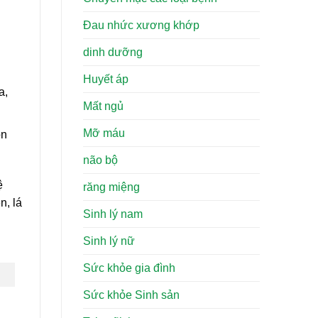
Đau nhức xương khớp
dinh dưỡng
Huyết áp
a,
Mất ngủ
Mỡ máu
ôn
não bộ
ệ
răng miệng
n, lá
Sinh lý nam
Sinh lý nữ
Sức khỏe gia đình
Sức khỏe Sinh sản