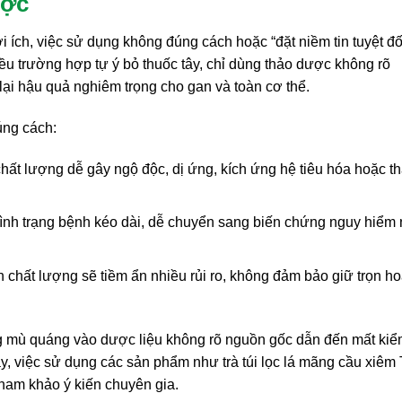
ược
ợi ích, việc sử dụng không đúng cách hoặc “đặt niềm tin tuyệt đố
ều trường hợp tự ý bỏ thuốc tây, chỉ dùng thảo dược không rõ
lại hậu quả nghiêm trọng cho gan và toàn cơ thể.
úng cách:
ất lượng dễ gây ngộ độc, dị ứng, kích ứng hệ tiêu hóa hoặc t
 tình trạng bệnh kéo dài, dễ chuyển sang biến chứng nguy hiểm
hất lượng sẽ tiềm ẩn nhiều rủi ro, không đảm bảo giữ trọn ho
g mù quáng vào dược liệu không rõ nguồn gốc dẫn đến mất ki
vậy, việc sử dụng các sản phẩm như trà túi lọc lá mãng cầu xiêm
tham khảo ý kiến chuyên gia.