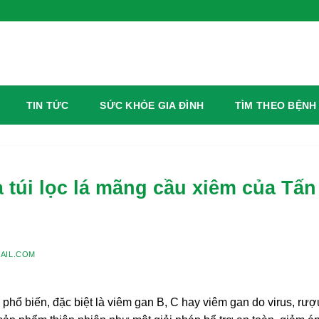
TIN TỨC
SỨC KHỎE GIA ĐÌNH
TÌM THEO BỆNH
à túi lọc lá mãng cầu xiêm của Tấn
AIL.COM
phổ biến, đặc biệt là viêm gan B, C hay viêm gan do virus, rượ