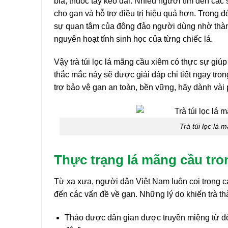
bia, thuốc tây kéo dài. Nhiều người tìm đến các
cho gan và hỗ trợ điều trị hiệu quả hơn. Trong
sự quan tâm của đông đảo người dùng nhờ thành
nguyên hoạt tính sinh học của từng chiếc lá.
Vậy trà túi lọc lá mãng cầu xiêm có thực sự gi
thắc mắc này sẽ được giải đáp chi tiết ngay tro
trợ bảo vệ gan an toàn, bền vững, hãy dành vài
Trà túi lọc lá 
Thực trạng lá mãng cầu tron
Từ xa xưa, người dân Việt Nam luôn coi trọng c
đến các vấn đề về gan. Những lý do khiến trà t
Thảo dược dân gian được truyền miệng từ đời