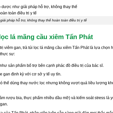
iải pháp hỗ trợ, không thay thế hoàn toàn điều trị y tế
lọc lá mãng cầu xiêm Tấn Phát
rị viêm gan, trà túi lọc lá mãng cầu xiêm Tấn Phát là lựa chọn 
thực sự:
 như sản phẩm bổ trợ bên cạnh phác đồ điều trị của bác sĩ.
gan định kỳ với cơ sở y tế uy tín.
 có thể dùng thay nước lọc nhưng không vượt quá liều lượng k
ảm rượu bia, thực phẩm nhiều dầu mỡ) và kiểm soát stress là 
 gan.
a của Tấn Phát, nhân viên luôn sẵn sàng giải đáp mọi thắc mắ