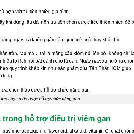
ù hợp với túi tiền nhiều gia đình.
ây khi dùng lâu dài nên ưu tiên chọn dược liệu thiên nhiên để 
ng hàng ngày mà không gây cảm giác mệt mỏi hay khó chịu.
ân trần, rau má… thì lá mãng cầu xiêm nổi lên bởi không chỉ l
iều lợi ích nổi bật dành cho lá gan. Ngày nay, xu hướng chọn
 theo quy trình khép kín như sản phẩm của Tấn Phát HCM giúp
 dụng.
 lựa chọn thảo dược hỗ trợ chức năng gan
trong hỗ trợ điều trị viêm gan
quý như acetogenin, flavonoid, alkaloid, vitamin C, chất chốn