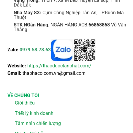
Vùng Trồng:
Thôn 7, Xã M'Leo, Huyện Ea súp, Tỉnh
Đắk Lắk
Nhà Máy SX:
Cụm Công Nghiệp Tân An, TP.Buôn Ma
Thuột
STK NGân Hàng
: NGÂN HÀNG ACB:
66868868
Vũ Văn
Thắng
Zalo:
0979.58.78.63
Website:
https://thaoduoctanphat.com/
Gmail:
thaphaco.com.vn@gmail.com
VỀ CHÚNG TÔI
Giới thiệu
Triết lý kinh doanh
Tầm nhìn chiến lượng