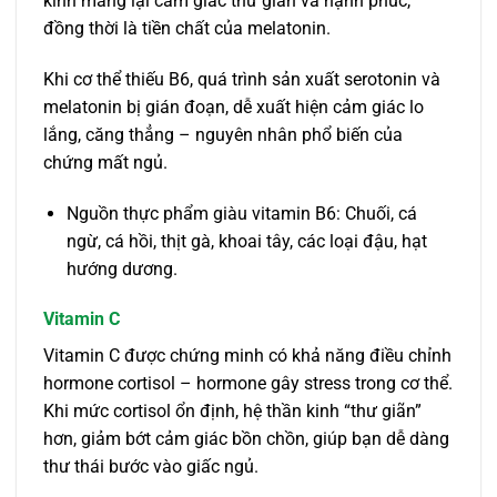
kinh mang lại cảm giác thư giãn và hạnh phúc,
đồng thời là tiền chất của melatonin.
Khi cơ thể thiếu B6, quá trình sản xuất serotonin và
melatonin bị gián đoạn, dễ xuất hiện cảm giác lo
lắng, căng thẳng – nguyên nhân phổ biến của
chứng mất ngủ.
Nguồn thực phẩm giàu vitamin B6: Chuối, cá
ngừ, cá hồi, thịt gà, khoai tây, các loại đậu, hạt
hướng dương.
Vitamin C
Vitamin C được chứng minh có khả năng điều chỉnh
hormone cortisol – hormone gây stress trong cơ thể.
Khi mức cortisol ổn định, hệ thần kinh “thư giãn”
hơn, giảm bớt cảm giác bồn chồn, giúp bạn dễ dàng
thư thái bước vào giấc ngủ.