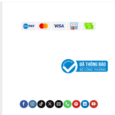
PHƯƠNG THỨC THANH TOÁN
ĐÃ THÔNG BÁO BỘ CÔNG THƯƠNG
KÊNH TRUYỀN THÔNG