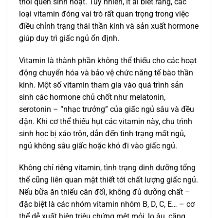
thói quen sinh hoạt. Tuy nhiên, ít ai biết rằng, các
loại vitamin đóng vai trò rất quan trọng trong việc
điều chỉnh trạng thái thần kinh và sản xuất hormone
giúp duy trì giấc ngủ ổn định.
Vitamin là thành phần không thể thiếu cho các hoạt
động chuyển hóa và bảo vệ chức năng tế bào thần
kinh. Một số vitamin tham gia vào quá trình sản
sinh các hormone chủ chốt như melatonin,
serotonin – “nhạc trưởng” của giấc ngủ sâu và đều
đặn. Khi cơ thể thiếu hụt các vitamin này, chu trình
sinh học bị xáo trộn, dẫn đến tình trạng mất ngủ,
ngủ không sâu giấc hoặc khó đi vào giấc ngủ.
Không chỉ riêng vitamin, tình trạng dinh dưỡng tổng
thể cũng liên quan mật thiết tới chất lượng giấc ngủ.
Nếu bữa ăn thiếu cân đối, không đủ dưỡng chất –
đặc biệt là các nhóm vitamin nhóm B, D, C, E… – cơ
thể dễ xuất hiện triệu chứng mệt mỏi, lo âu, căng