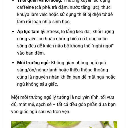
Thói quen và lối sống:
Thường xuyên sử dụng
caffeine (cà phê, trà đậm, nước tăng lực), thức
khuya làm việc hoặc sử dụng thiết bị điện tử dễ
làm rối loạn nhịp sinh học.
Áp lực tâm lý:
Stress, lo lắng kéo dài, khối lượng
công việc lớn hoặc những biến cố trong cuộc
sống đều dễ khiến não bộ không thể “nghỉ ngơi”
vào ban đêm.
Môi trường ngủ:
Không gian phòng ngủ quá
sáng/ồn/nóng/lạnh hoặc thiếu thông thoáng
cũng là nguyên nhân khiến bạn dễ mất ngủ hoặc
ngủ không sâu giấc.
Một môi trường ngủ lý tưởng là nơi yên tĩnh, tối vừa
đủ, mát mẻ, sạch sẽ – tất cả đều góp phần đưa bạn
vào giấc ngủ sâu và trọn vẹn.