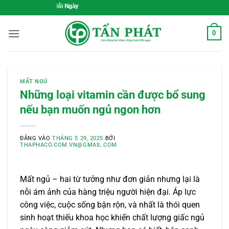
Bỏ
Gieo Mầm Sức Khỏe, Sốn
qua
nội
0
dung
MẤT NGỦ
Những loại vitamin cần được bổ sung
nếu bạn muốn ngủ ngon hơn
ĐĂNG VÀO
THÁNG 5 29, 2025
BỞI
THAPHACO.COM.VN@GMAIL.COM
Mất ngủ – hai từ tưởng như đơn giản nhưng lại là
nỗi ám ảnh của hàng triệu người hiện đại. Áp lực
công việc, cuộc sống bận rộn, và nhất là thói quen
sinh hoạt thiếu khoa học khiến chất lượng giấc ngủ