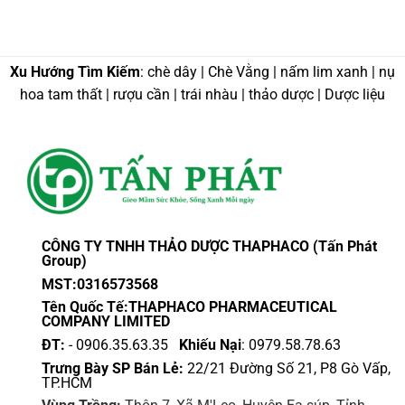
Xu Hướng Tìm Kiếm
: chè dây | Chè Vằng | nấm lim xanh | nụ
hoa tam thất | rượu cần | trái nhàu | thảo dược | Dược liệu
CÔNG TY TNHH THẢO DƯỢC THAPHACO (Tấn Phát
Group)
MST:0316573568
Tên Quốc Tế:THAPHACO PHARMACEUTICAL
COMPANY LIMITED
ĐT:
- 0906.35.63.35
Khiếu Nại
: 0979.58.78.63
Trưng Bày SP Bán Lẻ:
22/21 Đường Số 21, P8 Gò Vấp,
TP.HCM