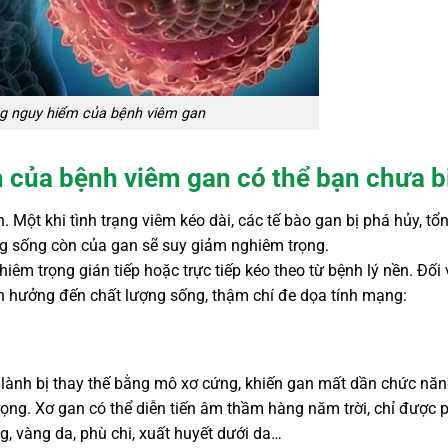
g nguy hiểm của bệnh viêm gan
của bệnh viêm gan có thể bạn chưa b
 Một khi tình trạng viêm kéo dài, các tế bào gan bị phá hủy, tổ
ng sống còn của gan sẽ suy giảm nghiêm trọng.
êm trọng gián tiếp hoặc trực tiếp kéo theo từ bệnh lý nền. Đối 
h hưởng đến chất lượng sống, thậm chí đe dọa tính mạng:
n lành bị thay thế bằng mô xơ cứng, khiến gan mất dần chức nă
rọng. Xơ gan có thể diễn tiến âm thầm hàng năm trời, chỉ được 
g, vàng da, phù chi, xuất huyết dưới da…