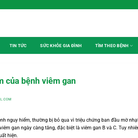
TÌM THEO BỆNH
TIN TỨC
SỨC KHỎE GIA ĐÌNH
m của bệnh viêm gan
L.COM
nh nguy hiểm, thường bị bỏ qua vì triệu chứng ban đầu mờ nhạt
viêm gan ngày càng tăng, đặc biệt là viêm gan B và C. Tuy nhiên
uất hiện.