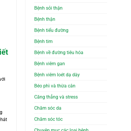
Bệnh sỏi thận
Bệnh thận
Bệnh tiểu đường
Bệnh tim
iết
Bệnh về đường tiêu hóa
Bệnh viêm gan
n
Bệnh viêm loét dạ dày
với
Béo phì và thừa cân
Căng thẳng và stress
Chăm sóc da
ng
Chăm sóc tóc
phát
Chuyên mục các loại bệnh