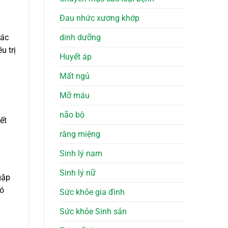
Đau nhức xương khớp
Các
dinh dưỡng
u trị
Huyết áp
Mất ngủ
Mỡ máu
não bộ
ết
răng miệng
Sinh lý nam
Sinh lý nữ
gặp
có
Sức khỏe gia đình
Sức khỏe Sinh sản