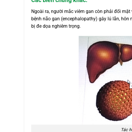
Các biến chứng khác:
Ngoài ra, người mắc viêm gan còn phải đối mặt v
bệnh não gan (encephalopathy) gây lú lẫn, hôn m
bị đe dọa nghiêm trọng.
Tác h