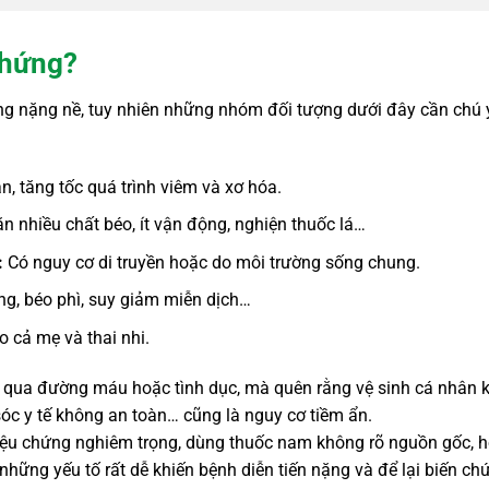
chứng?
g nặng nề, tuy nhiên những nhóm đối tượng dưới đây cần chú 
, tăng tốc quá trình viêm và xơ hóa.
n nhiều chất béo, ít vận động, nghiện thuốc lá…
:
Có nguy cơ di truyền hoặc do môi trường sống chung.
g, béo phì, suy giảm miễn dịch…
 cả mẹ và thai nhi.
ây qua đường máu hoặc tình dục, mà quên rằng vệ sinh cá nhân 
c y tế không an toàn… cũng là nguy cơ tiềm ẩn.
triệu chứng nghiêm trọng, dùng thuốc nam không rõ nguồn gốc, 
những yếu tố rất dễ khiến bệnh diễn tiến nặng và để lại biến ch