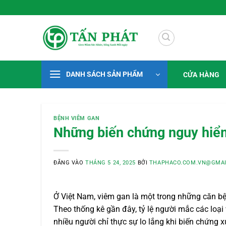
Bỏ
 Xanh Mỗi Ngày
qua
nội
dung
DANH SÁCH SẢN PHẨM
CỬA HÀNG
BỆNH VIÊM GAN
Những biến chứng nguy hiể
ĐĂNG VÀO
THÁNG 5 24, 2025
BỞI
THAPHACO.COM.VN@GMAI
Ở Việt Nam, viêm gan là một trong những căn bệ
Theo thống kê gần đây, tỷ lệ người mắc các loại 
nhiều người chỉ thực sự lo lắng khi biến chứng x