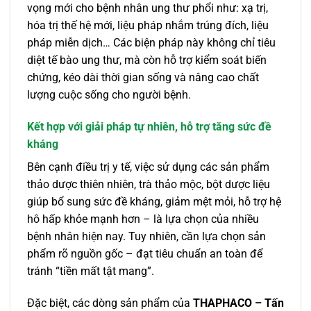
vọng mới cho bệnh nhân ung thư phổi như: xạ trị,
hóa trị thế hệ mới, liệu pháp nhắm trúng đích, liệu
pháp miễn dịch… Các biện pháp này không chỉ tiêu
diệt tế bào ung thư, mà còn hỗ trợ kiểm soát biến
chứng, kéo dài thời gian sống và nâng cao chất
lượng cuộc sống cho người bệnh.
Kết hợp với giải pháp tự nhiên, hỗ trợ tăng sức đề
kháng
Bên cạnh điều trị y tế, việc sử dụng các sản phẩm
thảo dược thiên nhiên, trà thảo mộc, bột dược liệu
giúp bổ sung sức đề kháng, giảm mệt mỏi, hỗ trợ hệ
hô hấp khỏe mạnh hơn – là lựa chọn của nhiều
bệnh nhân hiện nay. Tuy nhiên, cần lựa chọn sản
phẩm rõ nguồn gốc – đạt tiêu chuẩn an toàn để
tránh “tiền mất tật mang”.
Đặc biệt, các dòng sản phẩm của
THAPHACO – Tấn