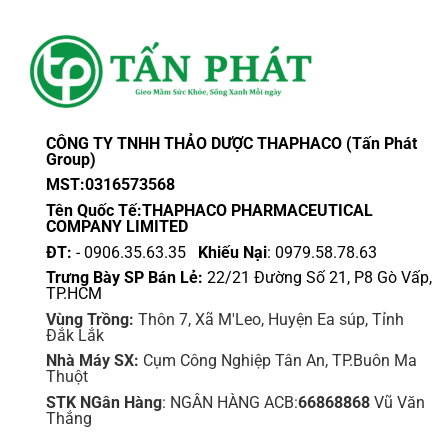
CÔNG TY TNHH THẢO DƯỢC THAPHACO (Tấn Phát
Group)
MST:0316573568
Tên Quốc Tế:THAPHACO PHARMACEUTICAL
COMPANY LIMITED
ĐT:
- 0906.35.63.35
Khiếu Nại
: 0979.58.78.63
Trưng Bày SP Bán Lẻ:
22/21 Đường Số 21, P8 Gò Vấp,
TP.HCM
Vùng Trồng:
Thôn 7, Xã M'Leo, Huyện Ea súp, Tỉnh
Đắk Lắk
Nhà Máy SX:
Cụm Công Nghiệp Tân An, TP.Buôn Ma
Thuột
STK NGân Hàng
: NGÂN HÀNG ACB:
66868868
Vũ Văn
Thắng