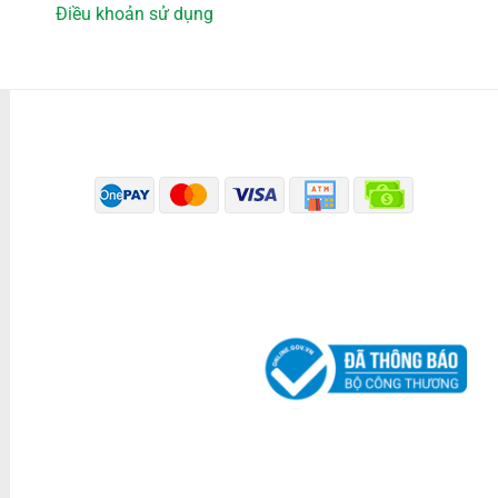
Điều khoản sử dụng
PHƯƠNG THỨC THANH TOÁN
ĐÃ THÔNG BÁO BỘ CÔNG THƯƠNG
KÊNH TRUYỀN THÔNG