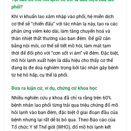
phổi?
Khi vi khuẩn lao xâm nhập vào phổi, hệ miễn dịch
cơ thể sẽ “chiến đấu” với tác nhân lạ này, tạo ra các
phản ứng viêm kéo dài, làm tăng chuyển hoá và
thân nhiệt thất thường vào ban đêm. Để giữ cân
bằng nội môi, cơ thể sẽ tiết mồ hôi, làm mát tạm
thời để đối phó với “cơn sốt vi âm” về đêm. Đặc biệt,
mồ hôi lạnh xuất hiện là dấu hiệu cho thấy cơ thể
đang bị đe doạ nghiêm trọng bởi tác nhân gây bệnh
từ hệ hô hấp, cụ thể là phổi.
Đưa ra luận cứ, ví dụ, chứng cứ khoa học
Nhiều nghiên cứu y khoa đã chỉ ra rằng trên 60%
bệnh nhân lao phổi từng trải qua triệu chứng đổ mồ
hôi lạnh vào ban đêm, đặc biệt ở giai đoạn đầu của
bệnh nhưng lại rất dễ bị bỏ qua. Theo Báo cáo của
Tổ chức Y tế Thế giới (WHO), đổ mồ hôi lạnh kết