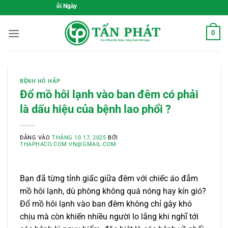
Bỏ
Gieo Mầm Sức Khỏe, Sốn
qua
nội
0
dung
BỆNH HÔ HẤP
Đổ mồ hôi lạnh vào ban đêm có phải
là dấu hiệu của bệnh lao phổi ?
ĐĂNG VÀO
THÁNG 10 17, 2025
BỞI
THAPHACO.COM.VN@GMAIL.COM
Bạn đã từng tỉnh giấc giữa đêm với chiếc áo đẫm
mồ hôi lạnh, dù phòng không quá nóng hay kín gió?
Đổ mồ hôi lạnh vào ban đêm không chỉ gây khó
chịu mà còn khiến nhiều người lo lắng khi nghĩ tới