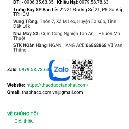
ĐT:
- 0906.35.63.35
Khiếu Nại
: 0979.58.78.63
Trưng Bày SP Bán Lẻ:
22/21 Đường Số 21, P8 Gò Vấp,
TP.HCM
Vùng Trồng:
Thôn 7, Xã M'Leo, Huyện Ea súp, Tỉnh
Đắk Lắk
Nhà Máy SX:
Cụm Công Nghiệp Tân An, TP.Buôn Ma
Thuột
STK NGân Hàng
: NGÂN HÀNG ACB:
66868868
Vũ Văn
Thắng
Zalo:
0979.58.78.63
Website:
https://thaoduoctanphat.com/
Gmail:
thaphaco.com.vn@gmail.com
VỀ CHÚNG TÔI
Giới thiệu