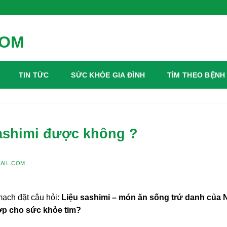
Ngày
TIN TỨC
SỨC KHỎE GIA ĐÌNH
TÌM THEO BỆNH
ashimi được không ?
AIL.COM
ạch đặt câu hỏi:
Liệu sashimi – món ăn sống trứ danh của 
ợp cho sức khỏe tim?