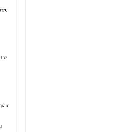
rước
 trợ
giàu
tư