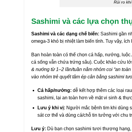
Rủi ro kh
Sashimi và các lựa chọn t
Sashimi và các dạng chế biến:
Sashimi gần nh
omega-3 khó bị nhiệt làm biến tính. Tuy vậy, ích
Bạn hoàn toàn có thể chọn cá hấp, nướng, luộc
cá sống vẫn chứa trứng sâu). Cuộc khảo cứu lớn
& nướng từ 1–2 lần/tuần nằm nhóm coi “an toàn 
vào nhóm trẻ quyết tâm ép cân bằng sashimi tươ
Cá hấp/nướng:
dễ kết hợp thêm các loại ra
sashimi, lại an toàn hơn về mặt vi sinh & th
Lưu ý khi vị:
Người mắc bệnh tim khi dùng s
sát cơ thể và dùng cá/chỗ tin tưởng với chu t
Lưu ý:
Dù bạn chọn sashimi tươi thượng hạng,