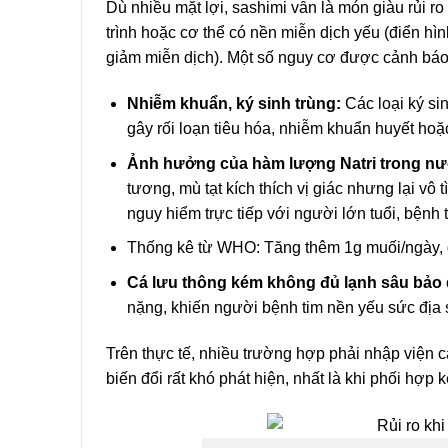
Dù nhiều mặt lợi, sashimi vẫn là món giàu rủi 
trình hoặc cơ thể có nền miễn dịch yếu (điển hìn
giảm miễn dịch). Một số nguy cơ được cảnh bá
Nhiễm khuẩn, ký sinh trùng:
Các loại ký si
gây rối loạn tiêu hóa, nhiễm khuẩn huyết hoặ
Ảnh hưởng của hàm lượng Natri trong nướ
tương, mù tạt kích thích vị giác nhưng lại vô 
nguy hiểm trực tiếp với người lớn tuổi, bệnh t
Thống kê từ WHO: Tăng thêm 1g muối/ngày, 
Cá lưu thông kém không đủ lạnh sâu bảo
nặng, khiến người bệnh tim nền yếu sức địa s
Trên thực tế, nhiều trường hợp phải nhập viện 
biến đổi rất khó phát hiện, nhất là khi phối hợp 