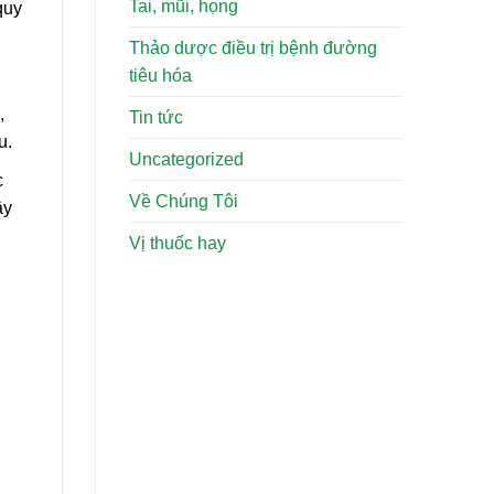
Tai, mũi, họng
quy
Thảo dược điều trị bệnh đường
tiêu hóa
,
Tin tức
u.
Uncategorized
c
Về Chúng Tôi
ây
Vị thuốc hay