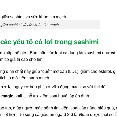
 giữa sashimi và sức khỏe tim mạch
ác yếu tố có lợi trong sashimi
ến khắp thế giới. Bản thân các loại cá dùng làm sashimi như
cá 
có giá trị cao cho tim:
g định chất này giúp “quét” mỡ xấu (LDL), giảm cholesterol, g
 tích tụ mỡ trên thành mạch
ợc lại nguy cơ béo phì, xơ vữa động mạch so với thịt đỏ
 magie, kali
… hỗ trợ kiểm soát huyết áp ổn định
tạo tạp, giúp người mắc bệnh tim kiểm soát cân nặng hiệu quả,
im tốt hơn. Bổ sung cá giàu omega-3 2-3 lần/tuần được một số t