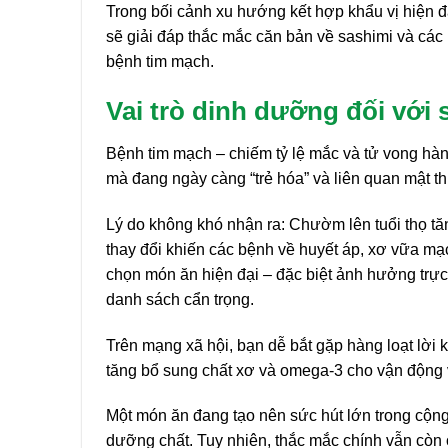
Trong bối cảnh xu hướng kết hợp khẩu vị hiện đạ
sẽ giải đáp thắc mắc căn bản về sashimi và c
bệnh tim mạch.
Vai trò dinh dưỡng đối với 
Bệnh tim mạch – chiếm tỷ lệ mắc và tử vong hàng
mà đang ngày càng “trẻ hóa” và liên quan mật t
Lý do không khó nhận ra: Chườm lên tuổi thọ tă
thay đổi khiến các bệnh về huyết áp, xơ vữa mạ
chọn món ăn hiện đại – đặc biệt ảnh hưởng trực 
danh sách cẩn trọng.
Trên mạng xã hội, bạn dễ bắt gặp hàng loạt lời 
tăng bổ sung chất xơ và omega-3 cho vận động v
Một món ăn đang tạo nên sức hút lớn trong cộng 
dưỡng chất. Tuy nhiên, thắc mắc chính vẫn còn