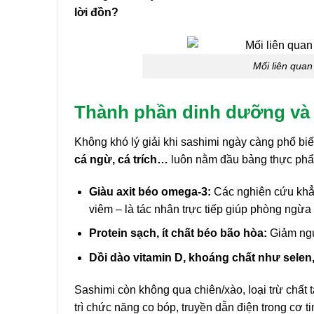
lời đồn?
Mối liên quan
Thành phần dinh dưỡng và c
Không khó lý giải khi sashimi ngày càng phổ bi
cá ngừ, cá trích…
luôn nằm đầu bảng thực phẩm 
Giàu axit béo omega-3:
Các nghiên cứu khẳn
viêm – là tác nhân trực tiếp giúp phòng ngừa
Protein sạch, ít chất béo bão hòa:
Giảm ngư
Dồi dào vitamin D, khoáng chất như selen,
Sashimi còn không qua chiên/xào, loại trừ chất 
trì chức năng co bóp, truyền dẫn điện trong cơ t