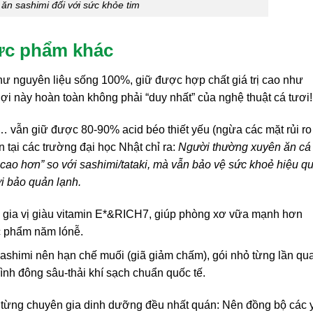
i ăn sashimi đối với sức khỏe tim
hực phẩm khác
ư nguyên liệu sống 100%, giữ được hợp chất giá trị cao như
 lợi này hoàn toàn không phải “duy nhất” của nghệ thuật cá tươi!
… vẫn giữ được 80-90% acid béo thiết yếu (ngừa các mặt rủi r
 tại các trường đại học Nhật chỉ ra:
Người thường xuyên ăn cá
cao hơn” so với sashimi/tataki, mà vẫn bảo vệ sức khoẻ hiệu q
i bảo quản lạnh.
u gia vị giàu vitamin E*&RICH7, giúp phòng xơ vữa mạnh hơn
ực phẩm năm lónễ.
ashimi nên hạn chế muối (giã giảm chấm), gói nhỏ từng lần qu
rình đông sâu-thải khí sạch chuẩn quốc tế.
 từng chuyên gia dinh dưỡng đều nhất quán: Nên đồng bộ các 