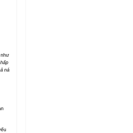
o như
 hấp
uả ná
an
yếu