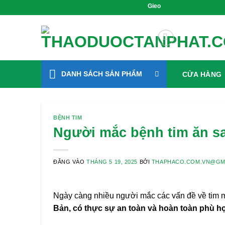
Bỏ
Gieo Mầm Sức Khỏe, Sống Xanh Mỗi 
qua
nội
dung
DANH SÁCH SẢN PHẨM
CỬA HÀNG
BỆNH TIM
Người mắc bệnh tim ăn s
ĐĂNG VÀO
THÁNG 5 19, 2025
BỞI
THAPHACO.COM.VN@GM
Ngày càng nhiều người mắc các vấn đề về tim m
Bản, có thực sự an toàn và hoàn toàn phù h