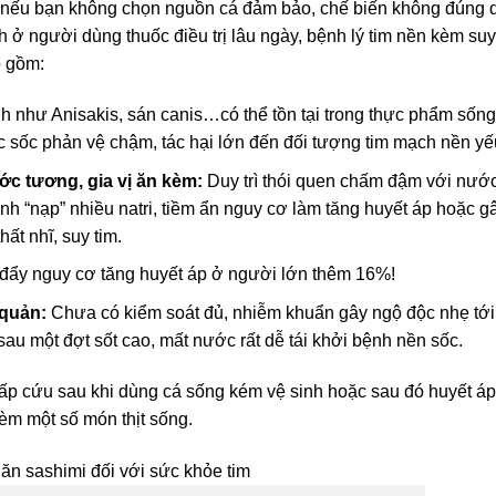
ro nếu bạn không chọn nguồn cá đảm bảo, chế biến không đúng 
h ở người dùng thuốc điều trị lâu ngày, bệnh lý tim nền kèm suy
o gồm:
nh như Anisakis, sán canis…có thể tồn tại trong thực phẩm sống
c sốc phản vệ chậm, tác hại lớn đến đối tượng tim mạch nền yế
c tương, gia vị ăn kèm:
Duy trì thói quen chấm đậm với nướ
tình “nạp” nhiều natri, tiềm ẩn nguy cơ làm tăng huyết áp hoặc g
hất nhĩ, suy tim.
đẩy nguy cơ tăng huyết áp ở người lớn thêm 16%!
 quản:
Chưa có kiểm soát đủ, nhiễm khuẩn gây ngộ độc nhẹ tới
au một đợt sốt cao, mất nước rất dễ tái khởi bệnh nền sốc.
cấp cứu sau khi dùng cá sống kém vệ sinh hoặc sau đó huyết áp
kèm một số món thịt sống.