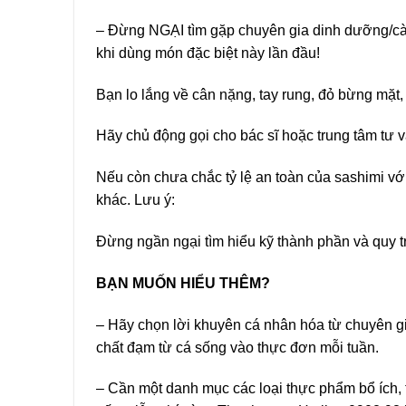
– Đừng NGẠI tìm gặp chuyên gia dinh dưỡng/cài đ
khi dùng món đặc biệt này lần đầu!
Bạn lo lắng về cân nặng, tay rung, đỏ bừng mặt
Hãy chủ động gọi cho bác sĩ hoặc trung tâm tư 
Nếu còn chưa chắc tỷ lệ an toàn của sashimi với
khác. Lưu ý:
Đừng ngần ngại tìm hiểu kỹ thành phần và quy tr
BẠN MUỐN HIỂU THÊM?
– Hãy chọn lời khuyên cá nhân hóa từ chuyên g
chất đạm từ cá sống vào thực đơn mỗi tuần.
– Cần một danh mục các loại thực phẩm bổ ích, t