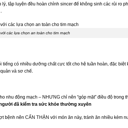
ý, tập luyện đều hoàn chỉnh sincer để không sinh các rủi ro p
…
với các lựa chọn an toàn cho tim mạch
tiếng có nhiều dưỡng chất cực tốt cho hệ tuần hoàn, đặc biệt 
 quản và sơ chế.
 cho nhu động mạch – NHƯNG chỉ nên “góp mặt” điều độ trong t
/người đã kiểm tra sức khỏe thường xuyên
đợt bệnh nên CẨN THẬN với món ăn này, tránh ăn nhiều kèm 