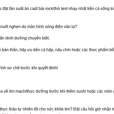
ặt tần suất ăn cad/ bài rock/thử test nhạy nhất trên cá sống t
, nuốt nghẹn do màn hình sóng điện văn lạ?
vấn dinh dưỡng chuyên biệt.
 bản thân, hãy ưu tiên cá hấp, nấu chín hoặc các thực phẩm bổ
ình sơ chế trước khi quyết định!
ia về tim mạch/thực dưỡng trước khi thêm sushi hoặc các món 
hực thảo tự nhiên tốt cho sức khỏe tim? Đặt câu hỏi giờ nhận 