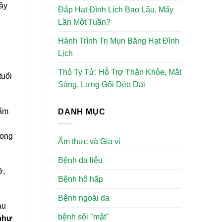
đây
Đắp Hạt Đình Lịch Bao Lâu, Mấy
Lần Một Tuần?
Hành Trình Trị Mụn Bằng Hạt Đình
Lịch
Thỏ Ty Tử: Hỗ Trợ Thận Khỏe, Mắt
tuổi
Sáng, Lưng Gối Dẻo Dai
hẩm
DANH MỤC
rong
Ẩm thực và Gia vị
Bệnh da liễu
ỡ,
Bệnh hô hấp
Bệnh ngoài da
àu
bệnh sỏi "mật"
 như