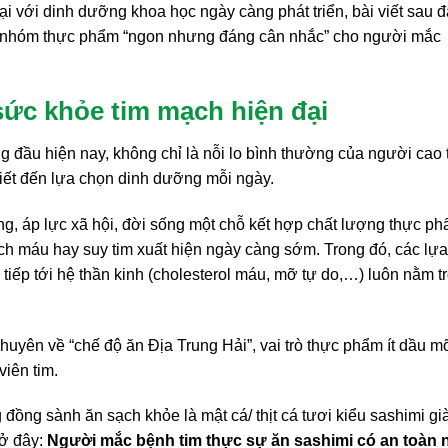
i với dinh dưỡng khoa học ngày càng phát triển, bài viết sau 
ác nhóm thực phẩm “ngon nhưng đáng cân nhắc” cho người mắc
sức khỏe tim mạch hiện đại
 đầu hiện nay, không chỉ là nỗi lo bình thường của người cao 
hiết đến lựa chọn dinh dưỡng mỗi ngày.
ng, áp lực xã hội, đời sống một chỗ kết hợp chất lượng thực p
ch máu hay suy tim xuất hiện ngày càng sớm. Trong đó, các lựa
tiếp tới hệ thần kinh (cholesterol máu, mỡ tự do,…) luôn nằm t
khuyên về “chế độ ăn Địa Trung Hải”, vai trò thực phẩm ít dầu m
iên tim.
đồng sành ăn sạch khỏe là mật cá/ thịt cá tươi kiểu sashimi gi
 ở đây:
Người mắc bệnh tim thực sự ăn sashimi có an toàn