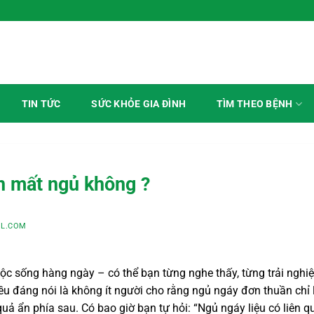
anh Mỗi Ngày
TÌM THEO BỆNH
TIN TỨC
SỨC KHỎE GIA ĐÌNH
n mất ngủ không ?
L.COM
ộc sống hàng ngày – có thể bạn từng nghe thấy, từng trải nghi
ều đáng nói là không ít người cho rằng ngủ ngáy đơn thuần chỉ 
 quả ẩn phía sau. Có bao giờ bạn tự hỏi: “Ngủ ngáy liệu có liên 