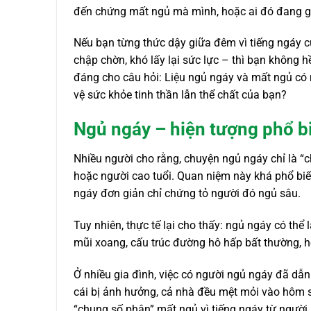
đến chứng mất ngủ mà mình, hoặc ai đó đang g
Nếu bạn từng thức dậy giữa đêm vì tiếng ngáy 
chập chờn, khó lấy lại sức lực – thì bạn không h
đáng cho câu hỏi: Liệu ngủ ngáy và mất ngủ có m
vệ sức khỏe tinh thần lẫn thể chất của bạn?
Ngủ ngáy – hiện tượng phổ 
Nhiều người cho rằng, chuyện ngủ ngáy chỉ là “
hoặc người cao tuổi. Quan niệm này khá phổ biến
ngáy đơn giản chỉ chứng tỏ người đó ngủ sâu.
Tuy nhiên, thực tế lại cho thấy: ngủ ngáy có thể
mũi xoang, cấu trúc đường hô hấp bất thường, h
Ở nhiều gia đình, việc có người ngủ ngáy đã dẫ
cái bị ảnh hưởng, cả nhà đều mệt mỏi vào hôm s
“chung số phận” mất ngủ vì tiếng ngáy từ người