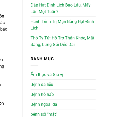
Đắp Hạt Đình Lịch Bao Lâu, Mấy
Lần Một Tuần?
uôn
Hành Trình Trị Mụn Bằng Hạt Đình
xác
Lịch
 bảo
Thỏ Ty Tử: Hỗ Trợ Thận Khỏe, Mắt
Sáng, Lưng Gối Dẻo Dai
DANH MỤC
ên
ếng
Ẩm thực và Gia vị
Bệnh da liễu
m
Bệnh hô hấp
con
Bệnh ngoài da
bệnh sỏi "mật"