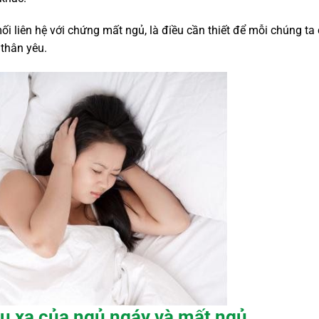
ối liên hệ với chứng mất ngủ, là điều cần thiết để mỗi chúng ta
thân yêu.
u xa của ngủ ngáy và mất ngủ