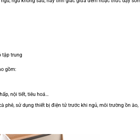
ấc ngủ, ngủ không sâu, hay tỉnh giấc giữa đêm hoặc thức dậy sớ
ó tập trung
ao gồm:
ấp, nội tiết, tiêu hoá…
 phê, sử dụng thiết bị điện tử trước khi ngủ, môi trường ồn ào,