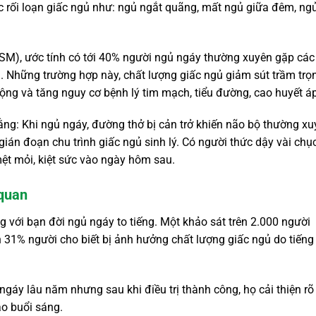
ác rối loạn giấc ngủ như: ngủ ngắt quãng, mất ngủ giữa đêm, ng
SM), ước tính có tới 40% người ngủ ngáy thường xuyên gặp các
. Những trường hợp này, chất lượng giấc ngủ giảm sút trầm trọ
động và tăng nguy cơ bệnh lý tim mạch, tiểu đường, cao huyết á
rằng: Khi ngủ ngáy, đường thở bị cản trở khiến não bộ thường x
 gián đoạn chu trình giấc ngủ sinh lý. Có người thức dậy vài chụ
ệt mỏi, kiệt sức vào ngày hôm sau.
 quan
 với bạn đời ngủ ngáy to tiếng. Một khảo sát trên 2.000 người
 31% người cho biết bị ảnh hưởng chất lượng giấc ngủ do tiếng
gáy lâu năm nhưng sau khi điều trị thành công, họ cải thiện rõ 
ào buổi sáng.