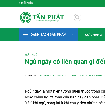
Bỏ
Gieo Mầm Sức Khỏe, Sống X
qua
nội
dung
DANH SÁCH SẢN PHẨM
CỬA HÀNG
MẤT NGỦ
Ngủ ngáy có liên quan gì đế
ĐĂNG VÀO
THÁNG 5 30, 2025
BỞI
THAPHACO.COM.VN@GMAI
Ngủ ngáy là một hiện tượng quen thuộc trong cu
hoặc chính người thân của bạn hay gặp phải. Đi
“tật” khi ngủ, song lại ít khi chú ý đến những hệ