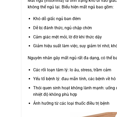
Mất ngủ (insomnia) là tình trạng khó đi vào gi
không thể ngủ lại. Biểu hiện mất ngủ bao gồm:
Khó dỗ giấc ngủ ban đêm
Dễ bị đánh thức, ngủ chập chờn
Cảm giác mệt mỏi, lờ đờ khi thức dậy
Giảm hiệu suất làm việc, suy giảm trí nhớ, kh
Nguyên nhân gây mất ngủ rất đa dạng, có thể b
Các rối loạn tâm lý: lo âu, stress, trầm cảm
Yếu tố bệnh lý: đau mãn tính, các bệnh về hô h
Thói quen sinh hoạt không lành mạnh: uống cà
nhiệt độ không phù hợp
Ảnh hưởng từ các loại thuốc điều trị bệnh