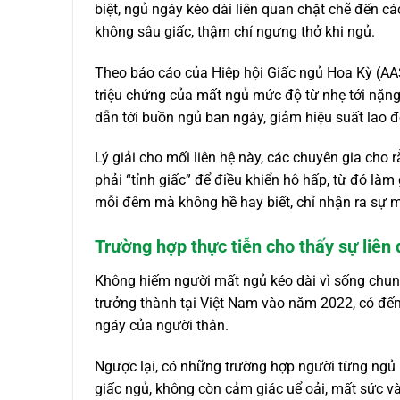
biệt, ngủ ngáy kéo dài liên quan chặt chẽ đến c
không sâu giấc, thậm chí ngưng thở khi ngủ.
Theo báo cáo của Hiệp hội Giấc ngủ Hoa Kỳ (AA
triệu chứng của mất ngủ mức độ từ nhẹ tới nặng
dẫn tới buồn ngủ ban ngày, giảm hiệu suất lao 
Lý giải cho mối liên hệ này, các chuyên gia cho 
phải “tỉnh giấc” để điều khiển hô hấp, từ đó làm
mỗi đêm mà không hề hay biết, chỉ nhận ra sự m
Trường hợp thực tiễn cho thấy sự liên
Không hiếm người mất ngủ kéo dài vì sống chung
trưởng thành tại Việt Nam vào năm 2022, có đến
ngáy của người thân.
Ngược lại, có những trường hợp người từng ngủ n
giấc ngủ, không còn cảm giác uể oải, mất sức v