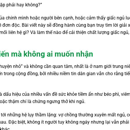
ặp phải hay không?”
của chính mình hoặc người bên cạnh, hoặc cảm thấy giấc ngủ l
ề đơn độc. Bài viết này sẽ đồng hành cùng bạn truy tìm lời giải 
ối liên hệ gì? Và làm thế nào để cải thiện chất lượng giấc ngủ,
biến mà không ai muốn nhận
chuyện nhỏ” và không cần quan tâm, nhất là ở nam giới trung ni
 trong cộng đồng, bởi nhiều niềm tin dân gian vẫn cho rằng ti
 là dấu hiệu của nhiều vấn đề sức khỏe tiềm ẩn như béo phì, viê
oặc thậm chí là chứng ngưng thở khi ngủ.
n tới những hệ lụy thầm lặng: vợ chồng thường xuyên mất ngủ, 
au. Đặc biệt, không ít người tuy không ngáy nhưng lại vẫn phải
 khác.