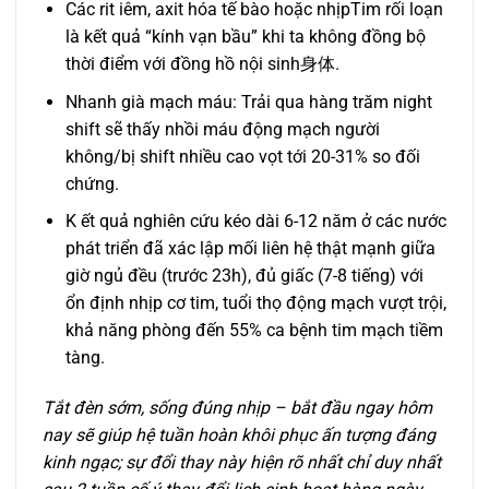
Các rit iêm, axit hóa tế bào hoặc nhịpTim rối loạn
là kết quả “kính vạn bầu” khi ta không đồng bộ
thời điểm với đồng hồ nội sinh身体.
Nhanh già mạch máu: Trải qua hàng trăm night
shift sẽ thấy nhồi máu động mạch người
không/bị shift nhiều cao vọt tới 20-31% so đối
chứng.
K ết quả nghiên cứu kéo dài 6-12 năm ở các nước
phát triển đã xác lập mối liên hệ thật mạnh giữa
giờ ngủ đều (trước 23h), đủ giấc (7-8 tiếng) với
ổn định nhịp cơ tim, tuổi thọ động mạch vượt trội,
khả năng phòng đến 55% ca bệnh tim mạch tiềm
tàng.
Tắt đèn sớm, sống đúng nhịp – bắt đầu ngay hôm
nay sẽ giúp hệ tuần hoàn khôi phục ấn tượng đáng
kinh ngạc; sự đổi thay này hiện rõ nhất chỉ duy nhất