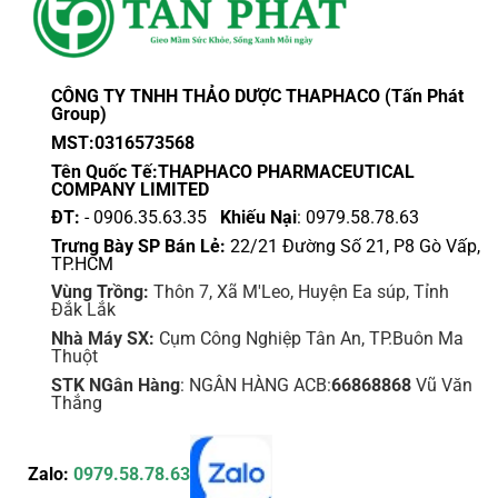
CÔNG TY TNHH THẢO DƯỢC THAPHACO (Tấn Phát
Group)
MST:0316573568
Tên Quốc Tế:THAPHACO PHARMACEUTICAL
COMPANY LIMITED
ĐT:
- 0906.35.63.35
Khiếu Nại
: 0979.58.78.63
Trưng Bày SP Bán Lẻ:
22/21 Đường Số 21, P8 Gò Vấp,
TP.HCM
Vùng Trồng:
Thôn 7, Xã M'Leo, Huyện Ea súp, Tỉnh
Đắk Lắk
Nhà Máy SX:
Cụm Công Nghiệp Tân An, TP.Buôn Ma
Thuột
STK NGân Hàng
: NGÂN HÀNG ACB:
66868868
Vũ Văn
Thắng
Zalo:
0979.58.78.63