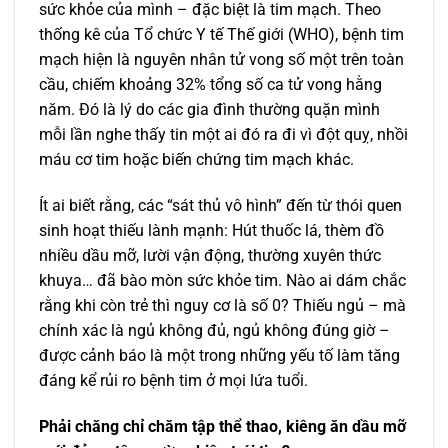
sức khỏe của mình – đặc biệt là tim mạch. Theo
thống kê của Tổ chức Y tế Thế giới (WHO), bệnh tim
mạch hiện là nguyên nhân tử vong số một trên toàn
cầu, chiếm khoảng 32% tổng số ca tử vong hằng
năm. Đó là lý do các gia đình thường quặn mình
mỗi lần nghe thấy tin một ai đó ra đi vì đột quỵ, nhồi
máu cơ tim hoặc biến chứng tim mạch khác.
Ít ai biết rằng, các “sát thủ vô hình” đến từ thói quen
sinh hoạt thiếu lành mạnh: Hút thuốc lá, thèm đồ
nhiều dầu mỡ, lười vận động, thường xuyên thức
khuya… đã bào mòn sức khỏe tim. Nào ai dám chắc
rằng khi còn trẻ thì nguy cơ là số 0? Thiếu ngủ – mà
chính xác là ngủ không đủ, ngủ không đúng giờ –
được cảnh báo là một trong những yếu tố làm tăng
đáng kể rủi ro bệnh tim ở mọi lứa tuổi.
Phải chăng chỉ chăm tập thể thao, kiêng ăn dầu mỡ