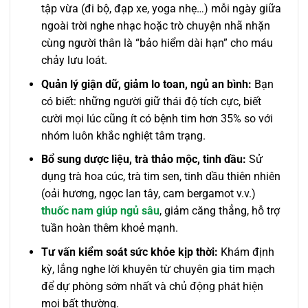
tập vừa (đi bộ, đạp xe, yoga nhẹ…) mỗi ngày giữa
ngoài trời nghe nhạc hoặc trò chuyện nhã nhặn
cùng người thân là “bảo hiểm dài hạn” cho máu
chảy lưu loát.
Quản lý giận dữ, giảm lo toan, ngủ an bình:
Bạn
có biết: những người giữ thái độ tích cực, biết
cười mọi lúc cũng ít có bệnh tim hơn 35% so với
nhóm luôn khắc nghiệt tâm trạng.
Bổ sung dược liệu, trà thảo mộc, tinh dầu:
Sử
dụng trà hoa cúc, trà tim sen, tinh dầu thiên nhiên
(oải hương, ngọc lan tây, cam bergamot v.v.)
thuốc nam giúp ngủ sâu
, giảm căng thẳng, hỗ trợ
tuần hoàn thêm khoẻ mạnh.
Tư vấn kiểm soát sức khỏe kịp thời:
Khám định
kỳ, lắng nghe lời khuyên từ chuyên gia tim mạch
để dự phòng sớm nhất và chủ động phát hiện
mọi bất thường.