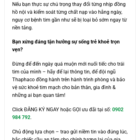
Nếu bạn thực sự chú trọng thay đổi từng nhịp đồng
hồ nội và kiểm soát từng chất nạp vào hằng ngày,
nguy cơ bệnh tim gần như sẽ bị loại bỏ sớm ngay từ
nền tảng.
Bạn xứng đáng tận hưởng sự sống trẻ khoẻ trọn
vẹn?
Đừng để đến ngày quá muộn mới nuối tiếc cho trái
tim của mình – hãy để lại thông tin, để đội ngũ
Thaphaco đồng hành trên hành trình phòng và bảo
vệ sức khoẻ tim mạch cho bản thân, gia đình &
những ai bạn quan tâm!
Click ĐĂNG KÝ NGAY hoặc GỌI ưu đãi tại số:
0902
984 792
.
Chủ động lựa chọn – trao gửi niềm tin vào đúng lúc,
bắc chiếc cầu an tâm cho chính tương lai của gia