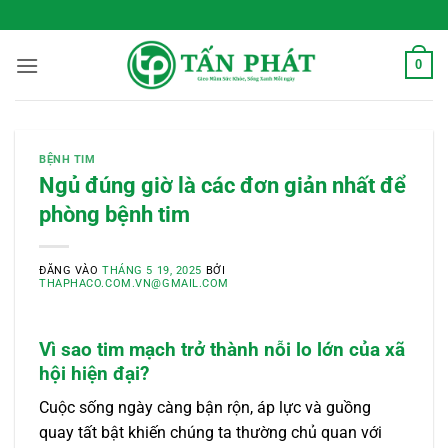
Bỏ
 Sống Xanh Mỗi Ngày
qua
nội
0
dung
BỆNH TIM
Ngủ đúng giờ là các đơn giản nhất để
phòng bệnh tim
ĐĂNG VÀO
THÁNG 5 19, 2025
BỞI
THAPHACO.COM.VN@GMAIL.COM
Vì sao tim mạch trở thành nỗi lo lớn của xã
hội hiện đại?
Cuộc sống ngày càng bận rộn, áp lực và guồng
quay tất bật khiến chúng ta thường chủ quan với