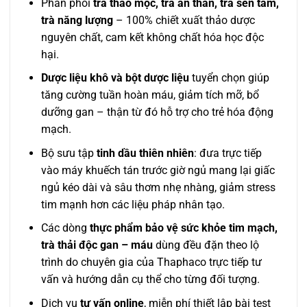
Phân phối
trà thảo mộc, trà an thần, trà sen tâm,
trà năng lượng
– 100% chiết xuất thảo dược
nguyên chất, cam kết không chất hóa học độc
hại.
Dược liệu khô và bột dược liệu
tuyển chọn giúp
tăng cường tuần hoàn máu, giảm tích mỡ, bổ
dưỡng gan – thận từ đó hỗ trợ cho trẻ hóa động
mạch.
Bộ sưu tập
tinh dầu thiên nhiên
: đưa trực tiếp
vào máy khuếch tán trước giờ ngủ mang lại giấc
ngủ kéo dài và sâu thơm nhẹ nhàng, giảm stress
tim mạnh hơn các liệu pháp nhân tạo.
Các dòng
thực phẩm bảo vệ sức khỏe tim mạch,
trà thải độc gan – máu
dùng đều đặn theo lộ
trình do chuyên gia của Thaphaco trực tiếp tư
vấn và hướng dẫn cụ thể cho từng đối tượng.
Dịch vụ
tư vấn online
, miễn phí thiết lập bài test