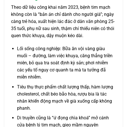
Theo dữ liệu công khai năm 2023, bệnh tim mạch
không còn là “bản án chỉ dành cho người già”; ngày
càng trẻ hóa, xuất hiện lác đác ở dân văn phòng 25-
35 tuổi, phụ nữ sau sinh, thậm chí thiếu niên có thói
quen thức khuya, dậy muộn kéo dài.
Lối sống công nghiệp: Bữa ăn vội vàng giàu
muối – đường, làm việc khuya, căng thẳng triền
miên, bỏ qua tra soát định kỳ sản; phơi nhiễm
các yếu tố nguy cơ quanh ta mà ta tưởng đã
miễn nhiễm.
Tiêu thụ thực phẩm chất lượng thấp, hàm lượng
cholesterol, chất béo bão hòa, rượu bia là tác
nhân khiến động mạch về già xuống cấp không
phanh.
Di truyền cũng là “ứ đọng chìa khoá” mở cánh
cửa bệnh lý tim mạch, gieo mầm nguyên