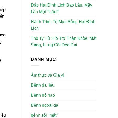
Đắp Hạt Đình Lịch Bao Lâu, Mấy
iếp
Lần Một Tuần?
iến
Hành Trình Trị Mụn Bằng Hạt Đình
Lịch
mẹo
Thỏ Ty Tử: Hỗ Trợ Thận Khỏe, Mắt
g
Sáng, Lưng Gối Dẻo Dai
DANH MỤC
à
Ẩm thực và Gia vị
Bệnh da liễu
Bệnh hô hấp
Bệnh ngoài da
bệnh sỏi "mật"
hiệu