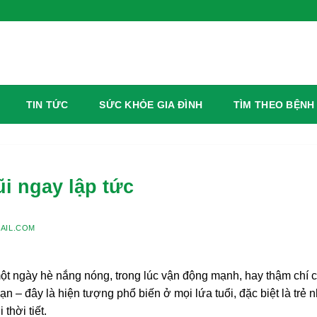
TIN TỨC
SỨC KHỎE GIA ĐÌNH
TÌM THEO BỆNH
i ngay lập tức
AIL.COM
ột ngày hè nắng nóng, trong lúc vận động mạnh, hay thậm chí c
n – đây là hiện tượng phổ biến ở mọi lứa tuổi, đặc biệt là trẻ n
thời tiết.