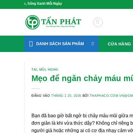
Bỏ
hỏe, Sống Xanh Mỗi Ngày
qua
nội
dung
DANH SÁCH SẢN PHẨM
CỬA HÀNG
TAI, MŨI, HỌNG
Mẹo để ngăn chảy máu mũ
ĐĂNG VÀO
THÁNG 1 23, 2026
BỞI
THAPHACO.COM.VN@GM
Bạn đã bao giờ bất ngờ bị chảy máu mũi giữa m
đơn giản là khi vừa thức dậy? Không chỉ riêng bạ
người già hoặc những ai có cơ địa nhạy cảm với 