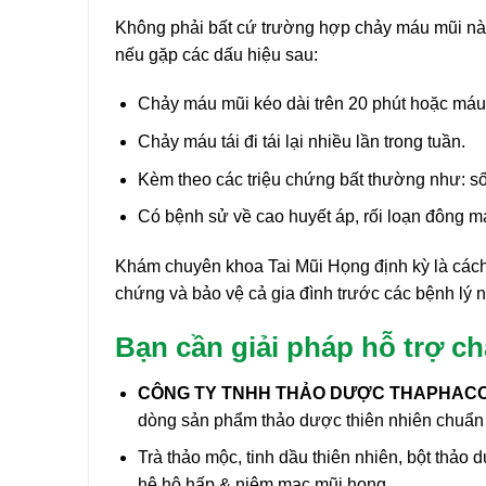
Không phải bất cứ trường hợp chảy máu mũi nào 
nếu gặp các dấu hiệu sau:
Chảy máu mũi kéo dài trên 20 phút hoặc máu
Chảy máu tái đi tái lại nhiều lần trong tuần.
Kèm theo các triệu chứng bất thường như: sốt
Có bệnh sử về cao huyết áp, rối loạn đông 
Khám chuyên khoa Tai Mũi Họng định kỳ là cách
chứng và bảo vệ cả gia đình trước các bệnh lý 
Bạn cần giải pháp hỗ trợ ch
CÔNG TY TNHH THẢO DƯỢC THAPHACO (
dòng sản phẩm thảo dược thiên nhiên chuẩn 
Trà thảo mộc, tinh dầu thiên nhiên, bột thảo
hệ hô hấp & niêm mạc mũi họng.