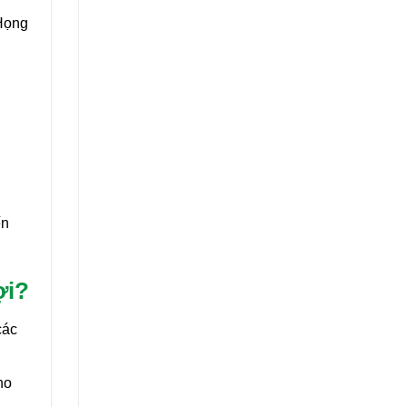
 Họng
ến
ợi?
các
ho