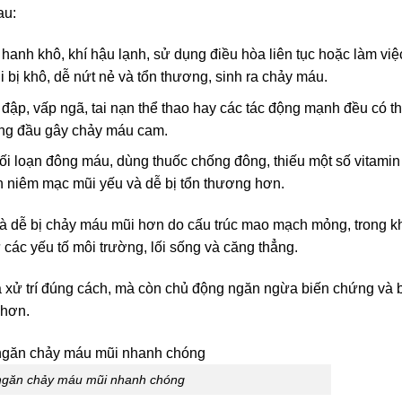
au:
 hanh khô, khí hậu lạnh, sử dụng điều hòa liên tục hoặc làm việ
bị khô, dễ nứt nẻ và tổn thương, sinh ra chảy máu.
đập, vấp ngã, tai nạn thể thao hay các tác động mạnh đều có t
ng đầu gây chảy máu cam.
ối loạn đông máu, dùng thuốc chống đông, thiếu một số vitamin
n niêm mạc mũi yếu và dễ bị tổn thương hơn.
ià dễ bị chảy máu mũi hơn do cấu trúc mao mạch mỏng, trong k
các yếu tố môi trường, lối sống và căng thẳng.
 xử trí đúng cách, mà còn chủ động ngăn ngừa biến chứng và 
 hơn.
găn chảy máu mũi nhanh chóng