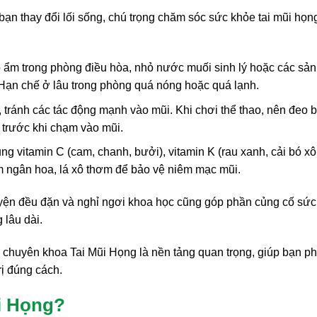
ạn thay đổi lối sống, chú trọng chăm sóc sức khỏe tai mũi họn
ẩm trong phòng điều hòa, nhỏ nước muối sinh lý hoặc các sản
ạn chế ở lâu trong phòng quá nóng hoặc quá lạnh.
tránh các tác động mạnh vào mũi. Khi chơi thể thao, nên đeo 
y trước khi chạm vào mũi.
g vitamin C (cam, chanh, bưởi), vitamin K (rau xanh, cải bó xôi
m ngân hoa, lá xô thơm để bảo vệ niêm mạc mũi.
luyện đều đặn và nghỉ ngơi khoa học cũng góp phần củng cố sức
 lâu dài.
 chuyên khoa Tai Mũi Họng là nền tảng quan trọng, giúp bạn ph
rị đúng cách.
i Họng?