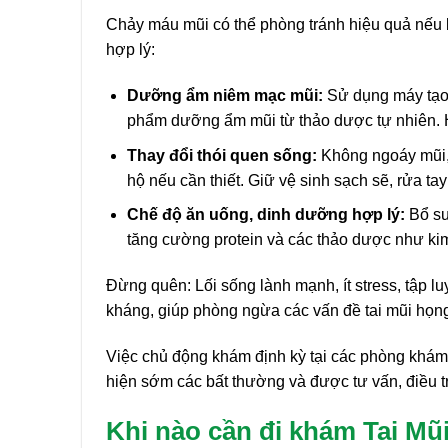
Chảy máu mũi có thể phòng tránh hiệu quả nếu b
hợp lý:
Dưỡng ẩm niêm mạc mũi:
Sử dụng máy tạo 
phẩm dưỡng ẩm mũi từ thảo dược tự nhiên. H
Thay đổi thói quen sống:
Không ngoáy mũi, 
hộ nếu cần thiết. Giữ vệ sinh sạch sẽ, rửa ta
Chế độ ăn uống, dinh dưỡng hợp lý:
Bổ sun
tăng cường protein và các thảo dược như ki
Đừng quên: Lối sống lành mạnh, ít stress, tập 
kháng, giúp phòng ngừa các vấn đề tai mũi họng
Việc chủ động khám định kỳ tại các phòng khám
hiện sớm các bất thường và được tư vấn, điều t
Khi nào cần đi khám Tai Mũ