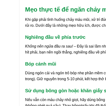
Mẹo thực tế để ngăn chảy m
Khi gặp phải tình huống chảy máu mũi, xử trí đ
rủi ro. Dưới đây là những mẹo hữu ích, được c
Nghiêng đầu về phía trước
Không nên ngửa đầu ra sau!
– Đây là sai lầm n
hít phải, bạn nên ngồi thẳng, nghiêng đầu về ph
Bóp cánh mũi
Dùng ngón cái và ngón trỏ bóp nhẹ phần mềm c
trong). Giữ nguyên trong 5-10 phút, kết hợp thở
Sử dụng bông gòn hoặc khăn giấy 
Nếu vẫn còn máu chảy nhỏ giọt, hãy dùng bông 
(không nhét quá sâu). Thay bông/giấy khi đã thấ