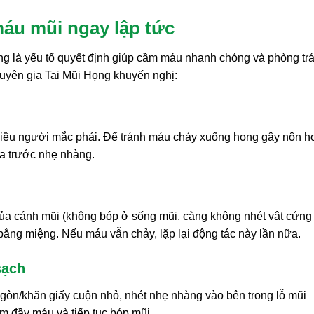
áu mũi ngay lập tức
úng là yếu tố quyết định giúp cầm máu nhanh chóng và phòng tr
huyên gia Tai Mũi Họng khuyến nghị:
hiều người mắc phải. Để tránh máu chảy xuống họng gây nôn h
ía trước nhẹ nhàng.
ủa cánh mũi (không bóp ở sống mũi, càng không nhét vật cứng
 bằng miệng. Nếu máu vẫn chảy, lặp lại động tác này lần nữa.
sạch
gòn/khăn giấy cuộn nhỏ, nhét nhẹ nhàng vào bên trong lỗ mũi
m đầy máu và tiếp tục bóp mũi.