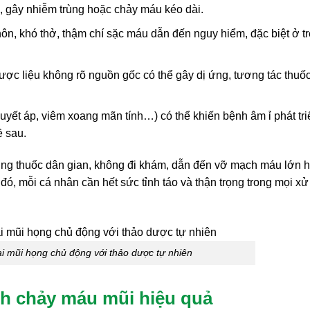
 gây nhiễm trùng hoặc chảy máu kéo dài.
, khó thở, thậm chí sặc máu dẫn đến nguy hiểm, đặc biệt ở tr
ợc liệu không rõ nguồn gốc có thể gây dị ứng, tương tác thuố
yết áp, viêm xoang mãn tính…) có thể khiến bệnh âm ỉ phát tri
ề sau.
ùng thuốc dân gian, không đi khám, dẫn đến vỡ mạch máu lớn 
, mỗi cá nhân cần hết sức tỉnh táo và thận trọng trong mọi xử t
i mũi họng chủ động với thảo dược tự nhiên
nh chảy máu mũi hiệu quả