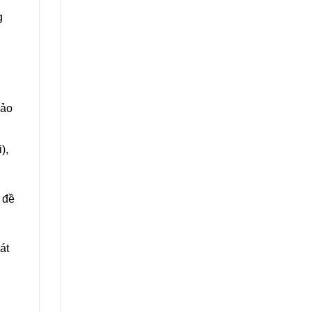
g
bảo
),
 đề
át