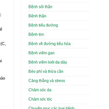
Bệnh sỏi thận
c
Bệnh thận
Bệnh tiểu đường
hể
Bệnh tim
Bệnh về đường tiêu hóa
 (C,
Bệnh viêm gan
hi
Bệnh viêm loét dạ dày
Béo phì và thừa cân
bảo
Căng thẳng và stress
Chăm sóc da
Chăm sóc tóc
Chuyên mục các loại bệnh