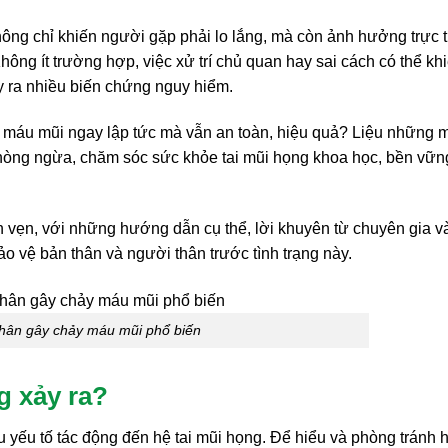
ông chỉ khiến người gặp phải lo lắng, mà còn ảnh hưởng trực t
hông ít trường hợp, việc xử trí chủ quan hay sai cách có thể kh
ây ra nhiều biến chứng nguy hiểm.
hảy máu mũi ngay lập tức mà vẫn an toàn, hiệu quả? Liệu những 
hòng ngừa, chăm sóc sức khỏe tai mũi họng khoa học, bền vữn
ọn vẹn, với những hướng dẫn cụ thể, lời khuyên từ chuyên gia v
ảo vệ bản thân và người thân trước tình trạng này.
hân gây chảy máu mũi phổ biến
g xảy ra?
yếu tố tác động đến hệ tai mũi họng. Để hiểu và phòng tránh 