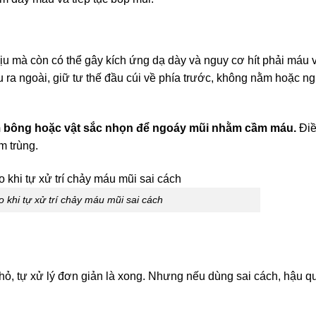
u mà còn có thể gây kích ứng dạ dày và nguy cơ hít phải máu 
ra ngoài, giữ tư thế đầu cúi về phía trước, không nằm hoặc n
m bông hoặc vật sắc nhọn để ngoáy mũi nhằm cầm máu.
Đi
m trùng.
o khi tự xử trí chảy máu mũi sai cách
ỏ, tự xử lý đơn giản là xong. Nhưng nếu dùng sai cách, hậu q