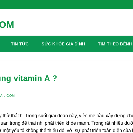
TIN TỨC
SỨC KHỎE GIA ĐÌNH
TÌM THEO BỆNH
ung vitamin A ?
AIL.COM
y thử thách. Trong suốt giai đoạn này, việc mẹ bầu xây dựng ch
uan trọng để thai nhi phát triển khỏe mạnh. Trong rất nhiều dư
 một yếu tố không thể thiếu đối với sự phát triển toàn diện của