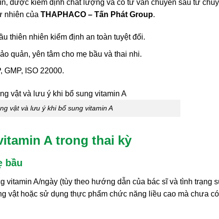
n, được kiểm định chất lượng và có tư vấn chuyên sâu từ chu
ự nhiên của
THAPHACO – Tấn Phát Group
.
u thiên nhiên kiểm định an toàn tuyệt đối.
ảo quản, yên tâm cho mẹ bầu và thai nhi.
P, GMP, ISO 22000.
 vật và lưu ý khi bổ sung vitamin A
vitamin A trong thai kỳ
ẹ bầu
vitamin A/ngày (tùy theo hướng dẫn của bác sĩ và tình trạng 
ng vật hoặc sử dụng thực phẩm chức năng liều cao mà chưa có