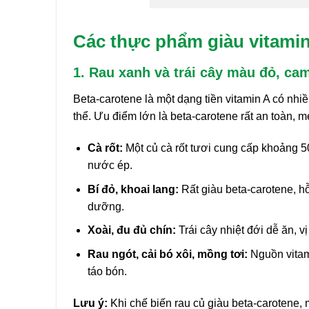
Các thực phẩm giàu vitamin
1. Rau xanh và trái cây màu đỏ, ca
Beta-carotene là một dạng tiền vitamin A có nhi
thể. Ưu điểm lớn là beta-carotene rất an toàn, 
Cà rốt:
Một củ cà rốt tươi cung cấp khoảng 5
nước ép.
Bí đỏ, khoai lang:
Rất giàu beta-carotene, hỗ
dưỡng.
Xoài, đu đủ chín:
Trái cây nhiệt đới dễ ăn, v
Rau ngót, cải bó xôi, mồng tơi:
Nguồn vitami
táo bón.
Lưu ý:
Khi chế biến rau củ giàu beta-carotene,