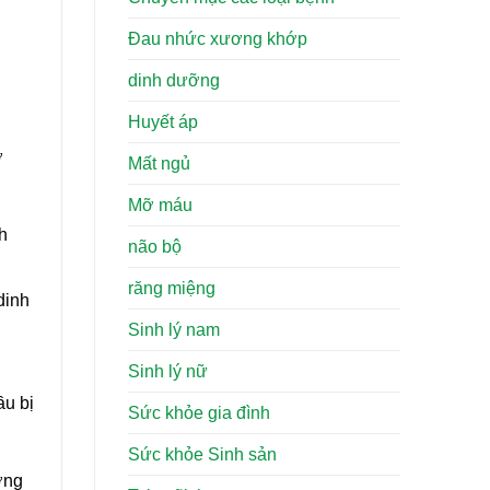
Đau nhức xương khớp
dinh dưỡng
Huyết áp
ơ
Mất ngủ
Mỡ máu
h
não bộ
răng miệng
dinh
Sinh lý nam
Sinh lý nữ
ầu bị
Sức khỏe gia đình
Sức khỏe Sinh sản
ỡng