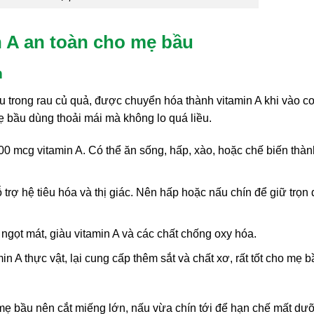
 A an toàn cho mẹ bầu
m
ều trong rau củ quả, được chuyển hóa thành vitamin A khi vào c
mẹ bầu dùng thoải mái mà không lo quá liều.
00 mcg vitamin A. Có thể ăn sống, hấp, xào, hoặc chế biến thàn
 trợ hệ tiêu hóa và thị giác. Nên hấp hoặc nấu chín để giữ trọn 
ị ngọt mát, giàu vitamin A và các chất chống oxy hóa.
n A thực vật, lại cung cấp thêm sắt và chất xơ, rất tốt cho mẹ b
 mẹ bầu nên cắt miếng lớn, nấu vừa chín tới để hạn chế mất dư