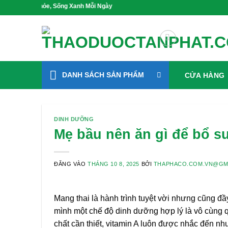
Bỏ
 Khỏe, Sống Xanh Mỗi Ngày
qua
nội
dung
DANH SÁCH SẢN PHẨM
CỬA HÀNG
DINH DƯỠNG
Mẹ bầu nên ăn gì để bổ s
ĐĂNG VÀO
THÁNG 10 8, 2025
BỞI
THAPHACO.COM.VN@GM
Mang thai là hành trình tuyệt vời nhưng cũng đầ
mình một chế độ dinh dưỡng hợp lý là vô cùng q
chất cần thiết, vitamin A luôn được nhắc đến như