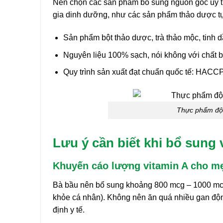
Nên chọn các sản phẩm bổ sung nguồn gốc uy tí
gia dinh dưỡng, như các sản phẩm thảo dược t
Sản phẩm bột thảo dược, trà thảo mộc, tinh dầ
Nguyên liệu 100% sạch, nói không với chất b
Quy trình sản xuất đạt chuẩn quốc tế: HACC
Thực phẩm động
Lưu ý cần biết khi bổ sung 
Khuyến cáo lượng vitamin A cho m
Bà bầu nên bổ sung khoảng 800 mcg – 1000 mcg 
khỏe cá nhân). Không nên ăn quá nhiều gan độ
định y tế.