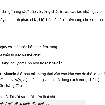
y dựng “hàng rào” bảo vệ vững chắc trước các tác nhân gây bệ
ẩy quá trình phân chia, biệt hóa tế bào – nền tảng cho sự hình
g nguy cơ mắc các bệnh nhiễm trùng.
 triển trí não và thể chất.
 tăng nguy cơ sinh non hoặc nhẹ cân.
 hụt vitamin A ở phụ nữ mang thai vẫn còn khá cao do thói quen 
hính vì vậy, việc bổ sung vitamin A đúng cách trong chế độ di
tâm hàng đầu.
min A đối với sự phát triển thai nhi