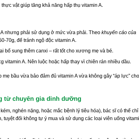
u thực vật giúp tăng khả năng hấp thụ vitamin A.
 A nhưng phải sử dụng ở mức vừa phải. Theo
khuyến cáo của
50-70g, để tránh ngộ độc vitamin A.
ại bổ sung thêm canxi – rất tốt cho xương mẹ và bé.
g vitamin A. Nên luộc hoặc hấp thay vì chiên rán nhiều dầu.
p mẹ bầu vừa bảo đảm đủ vitamin A vừa không gây “áp lực” ch
g từ chuyên gia dinh dưỡng
kém, nghén nặng, hoặc mắc bệnh lý tiêu hóa), bác sĩ có thể chỉ
, tuyệt đối không tự ý mua và sử dụng các loại viên uống vitam