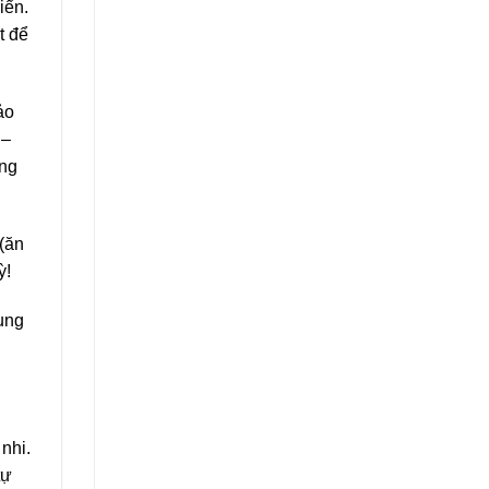
iển.
t để
ảo
–
ỡng
 (ăn
ỳ!
bụng
nhi.
tự