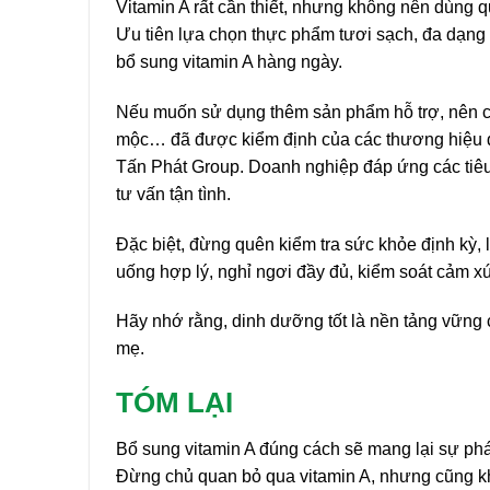
Vitamin A rất cần thiết, nhưng không nên dùng q
Ưu tiên lựa chọn thực phẩm tươi sạch, đa dạng 
bổ sung vitamin A hàng ngày.
Nếu muốn sử dụng thêm sản phẩm hỗ trợ, nên chọ
mộc… đã được kiểm định của các thương hiệu 
Tấn Phát Group. Doanh nghiệp đáp ứng các tiê
tư vấn tận tình.
Đặc biệt, đừng quên kiểm tra sức khỏe định kỳ, l
uống hợp lý, nghỉ ngơi đầy đủ, kiểm soát cảm xú
Hãy nhớ rằng, dinh dưỡng tốt là nền tảng vững 
mẹ.
TÓM LẠI
Bổ sung vitamin A đúng cách sẽ mang lại sự phát
Đừng chủ quan bỏ qua vitamin A, nhưng cũng kh