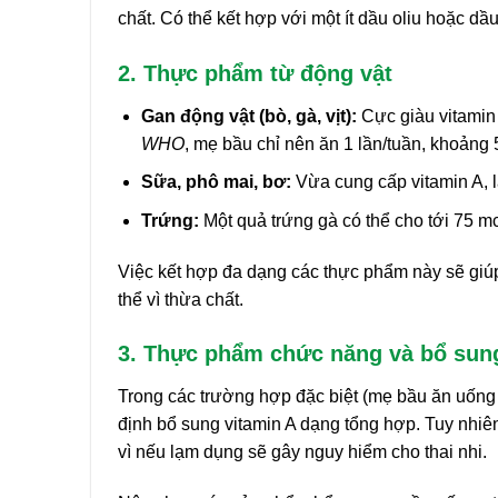
chất. Có thể kết hợp với một ít dầu oliu hoặc dầ
2. Thực phẩm từ động vật
Gan động vật (bò, gà, vịt):
Cực giàu vitamin
WHO
, mẹ bầu chỉ nên ăn 1 lần/tuần, khoảng 
Sữa, phô mai, bơ:
Vừa cung cấp vitamin A, l
Trứng:
Một quả trứng gà có thể cho tới 75 mc
Việc kết hợp đa dạng các thực phẩm này sẽ giú
thể vì thừa chất.
3. Thực phẩm chức năng và bổ sun
Trong các trường hợp đặc biệt (mẹ bầu ăn uống 
định bổ sung vitamin A dạng tổng hợp. Tuy nhiên
vì nếu lạm dụng sẽ gây nguy hiểm cho thai nhi.