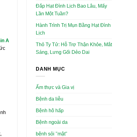
Đắp Hạt Đình Lịch Bao Lâu, Mấy
Lần Một Tuần?
Hành Trình Trị Mụn Bằng Hạt Đình
Lịch
in A
Thỏ Ty Tử: Hỗ Trợ Thận Khỏe, Mắt
sức
Sáng, Lưng Gối Dẻo Dai
DANH MỤC
Ẩm thực và Gia vị
Bệnh da liễu
Bệnh hô hấp
inh
Bệnh ngoài da
bệnh sỏi "mật"
,