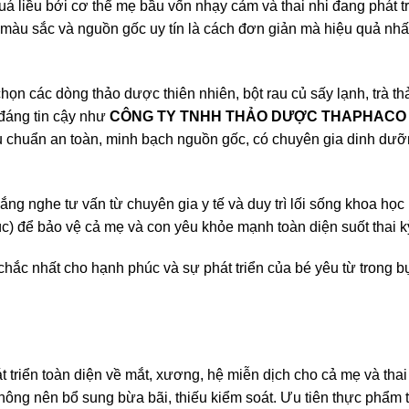
uá liều bởi cơ thể mẹ bầu vốn nhạy cảm và thai nhi đang phát tr
màu sắc và nguồn gốc uy tín là cách đơn giản mà hiệu quả nhấ
n các dòng thảo dược thiên nhiên, bột rau củ sấy lạnh, trà th
đáng tin cậy như
CÔNG TY TNHH THẢO DƯỢC THAPHACO
u chuẩn an toàn, minh bạch nguồn gốc, có chuyên gia dinh dư
ắng nghe tư vấn từ chuyên gia y tế và duy trì lối sống khoa học
c) để bảo vệ cả mẹ và con yêu khỏe mạnh toàn diện suốt thai k
chắc nhất cho hạnh phúc và sự phát triển của bé yêu từ trong 
 triển toàn diện về mắt, xương, hệ miễn dịch cho cả mẹ và thai 
ông nên bổ sung bừa bãi, thiếu kiểm soát. Ưu tiên thực phẩm 