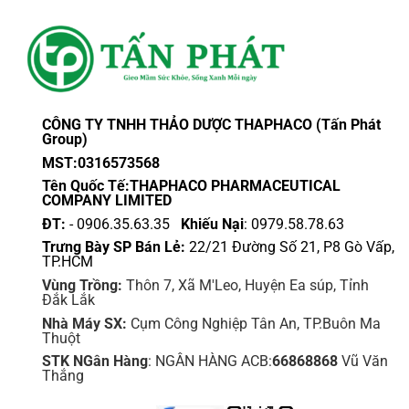
CÔNG TY TNHH THẢO DƯỢC THAPHACO (Tấn Phát
Group)
MST:0316573568
Tên Quốc Tế:THAPHACO PHARMACEUTICAL
COMPANY LIMITED
ĐT:
- 0906.35.63.35
Khiếu Nại
: 0979.58.78.63
Trưng Bày SP Bán Lẻ:
22/21 Đường Số 21, P8 Gò Vấp,
TP.HCM
Vùng Trồng:
Thôn 7, Xã M'Leo, Huyện Ea súp, Tỉnh
Đắk Lắk
Nhà Máy SX:
Cụm Công Nghiệp Tân An, TP.Buôn Ma
Thuột
STK NGân Hàng
: NGÂN HÀNG ACB:
66868868
Vũ Văn
Thắng