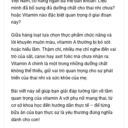
Việt Nam, có hàng ngàn bà mẹ băn khoăn: Liệu
mình đã bổ sung đủ dưỡng chất cho thai nhi chưa?
hoặc Vitamin nào đặc biệt quan trọng ở giai đoạn
này?
Giữa hàng loạt lựa chọn thực phẩm chức năng và
lời khuyên muôn màu, vitamin A thường bị bỏ sót
hoặc hiểu lầm. Thậm chí, nhiều mẹ chỉ nghe đến vai
trò của sắt, canxi hay axit folic mà chưa nhận ra:
Vitamin A chính là một trong những dưỡng chất
không thể thiếu, giữ vai trò quan trọng cho sự phát
triển của thai nhi và sức khỏe của mẹ.
Bài viết này sẽ giúp bạn giải đáp tường tận về tầm
quan trọng của vitamin A với phụ nữ mang thai, từ
cơ sở khoa học đến hướng dẫn thực tế – để từng
bữa ăn của bạn thực sự là yêu thương đúng nghĩa
dành cho con!