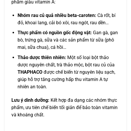
phẩm giàu vitamin A:
Nhóm rau củ quả nhiều beta-caroten:
Cà rốt, bí
đỏ, khoai lang, cải bó xôi, rau ngót, rau dền…
Thực phẩm có nguồn gốc động vật:
Gan gà, gan
bò, trứng gà, sữa và các sản phẩm từ sữa (phô
mai, sữa chua), cá hồi…
Thảo dược thiên nhiên:
Một số loại bột thảo
dược nguyên chất, trà thảo mộc, bột rau củ của
THAPHACO
được chế biến từ nguyên liệu sạch,
giúp hỗ trợ tăng cường hấp thu vitamin A tự
nhiên an toàn.
Lưu ý dinh dưỡng:
Kết hợp đa dạng các nhóm thực
phẩm, ưu tiên chế biến tối giản để bảo toàn vitamin
và khoáng chất.