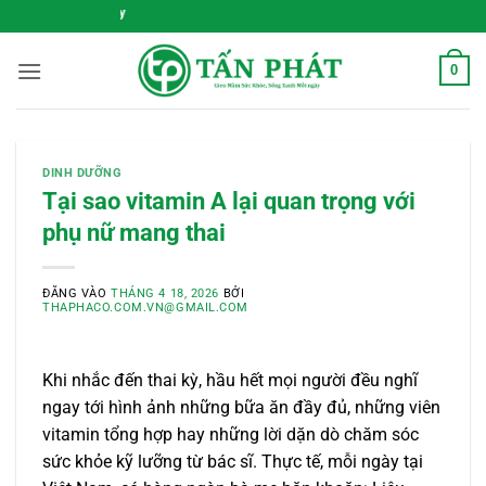
Bỏ
Gieo Mầm Sức Khỏe, Sống Xa
qua
nội
0
dung
DINH DƯỠNG
Tại sao vitamin A lại quan trọng với
phụ nữ mang thai
ĐĂNG VÀO
THÁNG 4 18, 2026
BỞI
THAPHACO.COM.VN@GMAIL.COM
Khi nhắc đến thai kỳ, hầu hết mọi người đều nghĩ
ngay tới hình ảnh những bữa ăn đầy đủ, những viên
vitamin tổng hợp hay những lời dặn dò chăm sóc
sức khỏe kỹ lưỡng từ bác sĩ. Thực tế, mỗi ngày tại