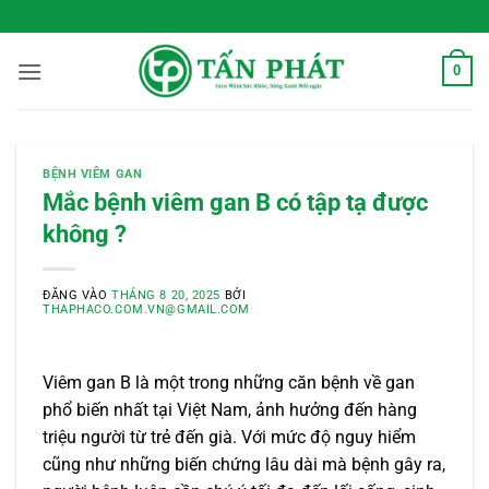
Bỏ
 Sống Xanh Mỗi Ngày
qua
nội
0
dung
BỆNH VIÊM GAN
Mắc bệnh viêm gan B có tập tạ được
không ?
ĐĂNG VÀO
THÁNG 8 20, 2025
BỞI
THAPHACO.COM.VN@GMAIL.COM
Viêm gan B là một trong những căn bệnh về gan
phổ biến nhất tại Việt Nam, ảnh hưởng đến hàng
triệu người từ trẻ đến già. Với mức độ nguy hiểm
cũng như những biến chứng lâu dài mà bệnh gây ra,