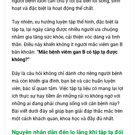
người bệnh luôn cần chú ý tối đa đến lối sống, sinh
hoạt và đặc biệt là hoạt động thể chất.
Tuy nhiên, xu hướng luyện tập thể hình, đặc biệt là
tập tạ, lại ngày càng được nhiều người ưa chuộng
nhằm gia tăng sức khỏe, cải thiện vóc dáng và tinh
thần. Điều này khiến không ít người mắc viêm gan B
băn khoăn:
“Mắc bệnh viêm gan B có tập tạ được
không?”
Đây là câu hỏi không chỉ dành cho riêng người bệnh
mà còn khiến gia đình, bạn bè và các huấn luyện
viên, bác sĩ quan tâm. Việc tập tạ liệu có mang lại lợi
ích thực sự hay tiềm ẩn những rủi ro không ngờ với
những ai đang phải chung sống với căn bệnh này?
Bài viết dưới đây sẽ giúp bạn giải đáp thắc mắc trên
một cách khách quan, khoa học và đầy đủ nhất.
Nguyên nhân dẫn đến lo lắng khi tập tạ đối