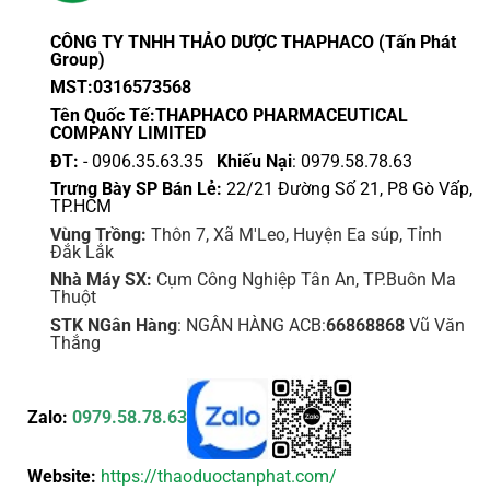
CÔNG TY TNHH THẢO DƯỢC THAPHACO (Tấn Phát
Group)
MST:0316573568
Tên Quốc Tế:THAPHACO PHARMACEUTICAL
COMPANY LIMITED
ĐT:
- 0906.35.63.35
Khiếu Nại
: 0979.58.78.63
Trưng Bày SP Bán Lẻ:
22/21 Đường Số 21, P8 Gò Vấp,
TP.HCM
Vùng Trồng:
Thôn 7, Xã M'Leo, Huyện Ea súp, Tỉnh
Đắk Lắk
Nhà Máy SX:
Cụm Công Nghiệp Tân An, TP.Buôn Ma
Thuột
STK NGân Hàng
: NGÂN HÀNG ACB:
66868868
Vũ Văn
Thắng
Zalo:
0979.58.78.63
Website:
https://thaoduoctanphat.com/