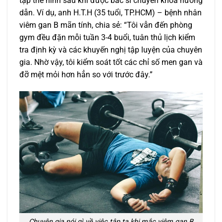
tập thể hình sau khi được bác sĩ chuyên khoa hướng
dẫn. Ví dụ, anh H.T.H (35 tuổi, TP.HCM) – bệnh nhân
viêm gan B mãn tính, chia sẻ: “Tôi vẫn đến phòng
gym đều đặn mỗi tuần 3-4 buổi, tuân thủ lịch kiểm
tra định kỳ và các khuyến nghị tập luyện của chuyên
gia. Nhờ vậy, tôi kiểm soát tốt các chỉ số men gan và
đỡ mệt mỏi hơn hẳn so với trước đây.”
Chuyên gia nói gì về việc tập tạ khi mắc viêm gan B