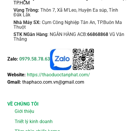
TP.HCM
Vùng Trồng:
Thôn 7, Xã M'Leo, Huyện Ea súp, Tỉnh
Đắk Lắk
Nhà Máy SX:
Cụm Công Nghiệp Tân An, TP.Buôn Ma
Thuột
STK NGân Hàng
: NGÂN HÀNG ACB:
66868868
Vũ Văn
Thắng
Zalo:
0979.58.78.63
Website:
https://thaoduoctanphat.com/
Gmail:
thaphaco.com.vn@gmail.com
VỀ CHÚNG TÔI
Giới thiệu
Triết lý kinh doanh