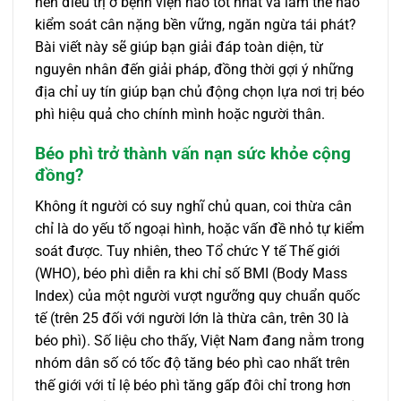
nên điều trị ở bệnh viện nào tốt nhất và làm thế nào
kiểm soát cân nặng bền vững, ngăn ngừa tái phát?
Bài viết này sẽ giúp bạn giải đáp toàn diện, từ
nguyên nhân đến giải pháp, đồng thời gợi ý những
địa chỉ uy tín giúp bạn chủ động chọn lựa nơi trị béo
phì hiệu quả cho chính mình hoặc người thân.
Béo phì trở thành vấn nạn sức khỏe cộng
đồng?
Không ít người có suy nghĩ chủ quan, coi thừa cân
chỉ là do yếu tố ngoại hình, hoặc vấn đề nhỏ tự kiểm
soát được. Tuy nhiên, theo Tổ chức Y tế Thế giới
(WHO), béo phì diễn ra khi chỉ số BMI (Body Mass
Index) của một người vượt ngưỡng quy chuẩn quốc
tế (trên 25 đối với người lớn là thừa cân, trên 30 là
béo phì). Số liệu cho thấy, Việt Nam đang nằm trong
nhóm dân số có tốc độ tăng béo phì cao nhất trên
thế giới với tỉ lệ béo phì tăng gấp đôi chỉ trong hơn