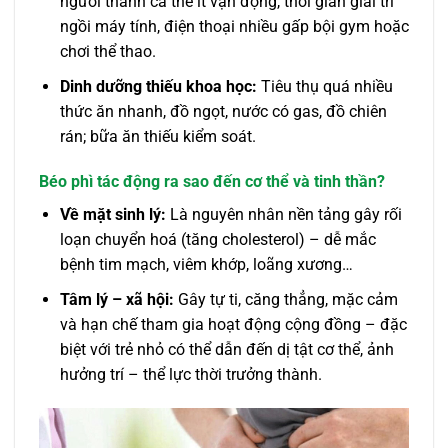
người thành cá thể ít vận động, thời gian giải trí
ngồi máy tính, điện thoại nhiều gấp bội gym hoặc
chơi thể thao.
Dinh dưỡng thiếu khoa học:
Tiêu thụ quá nhiều
thức ăn nhanh, đồ ngọt, nước có gas, đồ chiên
rán; bữa ăn thiếu kiểm soát.
Béo phì tác động ra sao đến cơ thể và tinh thần?
Về mặt sinh lý:
Là nguyên nhân nền tảng gây rối
loạn chuyển hoá (tăng cholesterol) – dễ mắc
bệnh tim mạch, viêm khớp, loãng xương…
Tâm lý – xã hội:
Gây tự ti, căng thẳng, mặc cảm
và hạn chế tham gia hoạt động cộng đồng – đặc
biệt với trẻ nhỏ có thể dẫn đến dị tật cơ thể, ảnh
hưởng trí – thể lực thời trưởng thành.