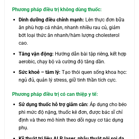
Phương pháp điều trị không dùng thuốc:
Dinh dưỡng điều chỉnh mạnh:
Lên thực đơn bữa
ăn phù hợp cá nhân, nhanh nhiều rau củ, giảm
bớt loại thức ăn nhanh/hàm lượng cholesterol
cao.
Tăng vận động:
Hướng dẫn bài tập riêng, kết hợp
aerobic, chạy bộ và cường độ tăng dần.
Sức khoẻ – tâm lý:
Tạo thói quen sống khoa học:
ngủ đủ, quản lý stress, giữ tinh thần tích cực.
Phương pháp điều trị có can thiệp y tế:
Sử dụng thuốc hỗ trợ giảm cân:
Áp dụng cho béo
phì mức độ nặng, thuốc kê đơn, được bác sĩ chỉ
định và theo mô hình theo dõi nguy cơ tác dụng
phụ.
Kỹ thuật trị liệu ALP, laser, phẫu thuật nội soi dạ