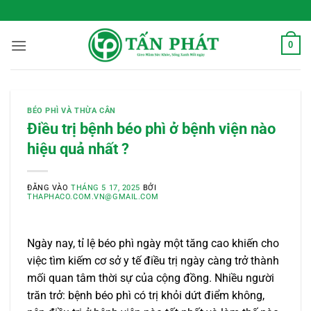
Bỏ
 Sống Xanh Mỗi Ngày
qua
nội
0
dung
BÉO PHÌ VÀ THỪA CÂN
Điều trị bệnh béo phì ở bệnh viện nào
hiệu quả nhất ?
ĐĂNG VÀO
THÁNG 5 17, 2025
BỞI
THAPHACO.COM.VN@GMAIL.COM
Ngày nay, tỉ lệ béo phì ngày một tăng cao khiến cho
việc tìm kiếm cơ sở y tế điều trị ngày càng trở thành
mối quan tâm thời sự của cộng đồng. Nhiều người
trăn trở: bệnh béo phì có trị khỏi dứt điểm không,