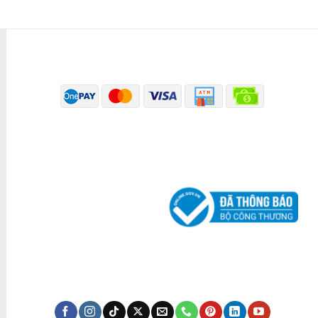
PHƯƠNG THỨC THANH TOÁN
ĐÃ THÔNG BÁO BỘ CÔNG THƯƠNG
KÊNH TRUYỀN THÔNG