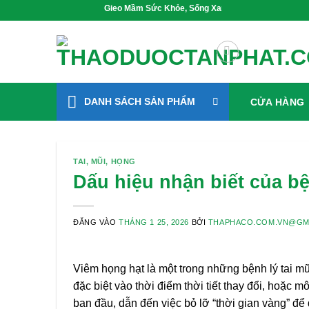
Bỏ
Gieo Mầm Sức Khỏe, Sống Xanh Mỗi Ngày
qua
nội
dung
DANH SÁCH SẢN PHẨM
CỬA HÀNG
TAI, MŨI, HỌNG
Dấu hiệu nhận biết của b
ĐĂNG VÀO
THÁNG 1 25, 2026
BỞI
THAPHACO.COM.VN@GM
Viêm họng hạt là một trong những bệnh lý tai mũ
đặc biệt vào thời điểm thời tiết thay đổi, hoặc
ban đầu, dẫn đến việc bỏ lỡ “thời gian vàng” để đ