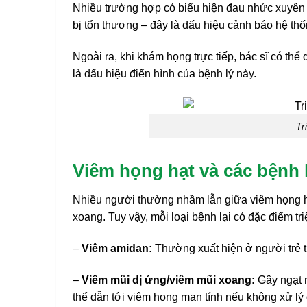
Nhiều trường hợp có biểu hiện đau nhức xuyên từ
bị tổn thương – đây là dấu hiệu cảnh báo hệ thố
Ngoài ra, khi khám họng trực tiếp, bác sĩ có thể 
là dấu hiệu điển hình của bệnh lý này.
Tr
Viêm họng hạt và các bệnh l
Nhiều người thường nhầm lẫn giữa viêm họng h
xoang. Tuy vậy, mỗi loại bệnh lại có đặc điểm tr
–
Viêm amidan:
Thường xuất hiện ở người trẻ t
–
Viêm mũi dị ứng/viêm mũi xoang:
Gây ngạt 
thể dẫn tới viêm họng mạn tính nếu không xử lý