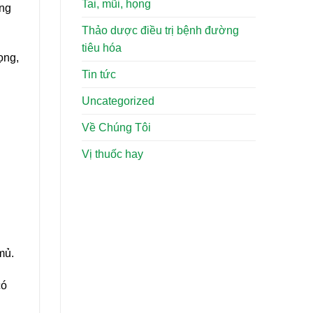
Tai, mũi, họng
ọng
Thảo dược điều trị bệnh đường
tiêu hóa
ọng,
Tin tức
Uncategorized
Về Chúng Tôi
Vị thuốc hay
mủ.
có