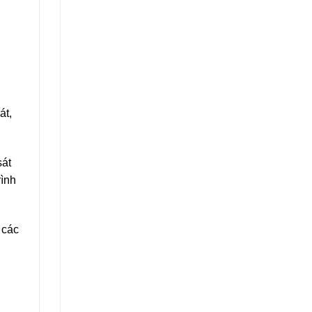
át,
sát
rình
 các