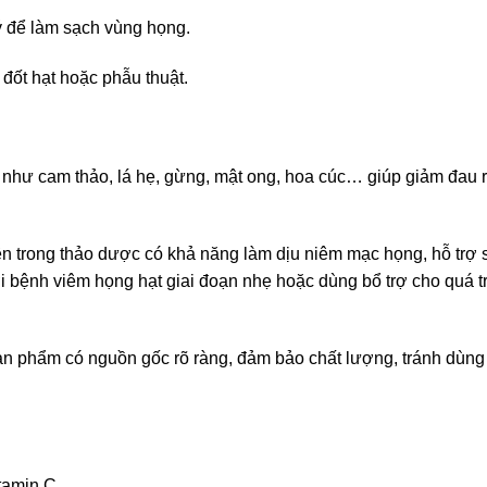
ý để làm sạch vùng họng.
 đốt hạt hoặc phẫu thuật.
 như cam thảo, lá hẹ, gừng, mật ong, hoa cúc… giúp giảm đau r
ên trong thảo dược có khả năng làm dịu niêm mạc họng, hỗ trợ 
 bệnh viêm họng hạt giai đoạn nhẹ hoặc dùng bổ trợ cho quá t
ản phẩm có nguồn gốc rõ ràng, đảm bảo chất lượng, tránh dùng
tamin C.