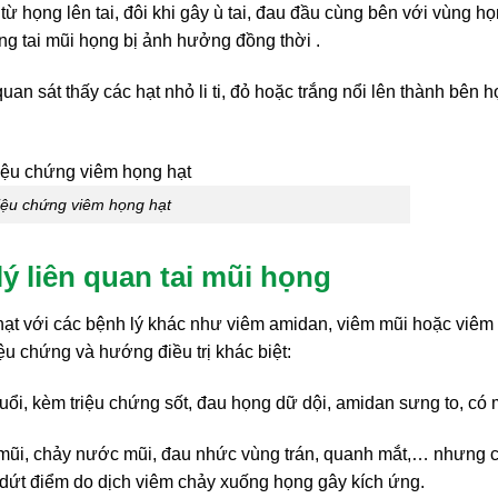
 họng lên tai, đôi khi gây ù tai, đau đầu cùng bên với vùng h
ng tai mũi họng bị ảnh hưởng đồng thời .
quan sát thấy các hạt nhỏ li ti, đỏ hoặc trắng nổi lên thành bên h
iệu chứng viêm họng hạt
ý liên quan tai mũi họng
ạt với các bệnh lý khác như viêm amidan, viêm mũi hoặc viêm
iệu chứng và hướng điều trị khác biệt:
uổi, kèm triệu chứng sốt, đau họng dữ dội, amidan sưng to, có 
mũi, chảy nước mũi, đau nhức vùng trán, quanh mắt,… nhưng 
 dứt điểm do dịch viêm chảy xuống họng gây kích ứng.