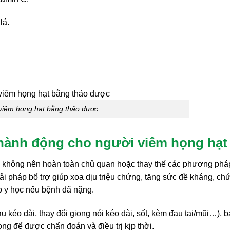
lá.
ị viêm họng hạt bằng thảo dược
hành động cho người viêm họng hạt
h không nên hoàn toàn chủ quan hoặc thay thế các phương phá
giải pháp bổ trợ giúp xoa dịu triệu chứng, tăng sức đề kháng, ch
ệp y học nếu bệnh đã nặng.
 kéo dài, thay đổi giọng nói kéo dài, sốt, kèm đau tai/mũi…), 
g để được chẩn đoán và điều trị kịp thời.