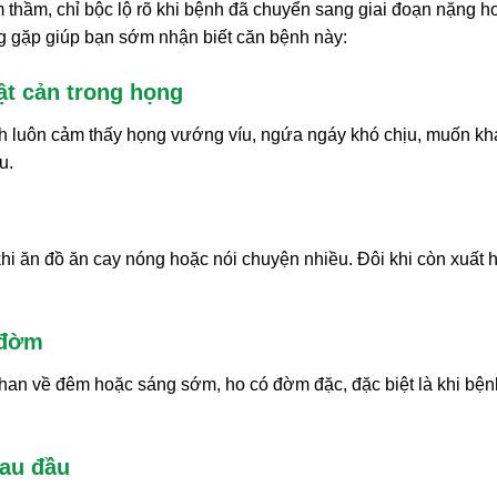
 thầm, chỉ bộc lộ rõ khi bệnh đã chuyển sang giai đoạn nặng h
g gặp giúp bạn sớm nhận biết căn bệnh này:
t cản trong họng
h luôn cảm thấy họng vướng víu, ngứa ngáy khó chịu, muốn kh
u.
 khi ăn đồ ăn cay nóng hoặc nói chuyện nhiều. Đôi khi còn xuất 
 đờm
 khan về đêm hoặc sáng sớm, ho có đờm đặc, đặc biệt là khi bện
đau đầu