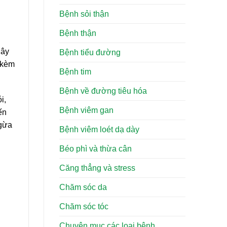
Bệnh sỏi thận
Bệnh thận
gây
Bệnh tiểu đường
g kèm
Bệnh tim
Bệnh về đường tiêu hóa
i,
Bệnh viêm gan
ến
ngừa
Bệnh viêm loét dạ dày
Béo phì và thừa cân
Căng thẳng và stress
Chăm sóc da
Chăm sóc tóc
Chuyên mục các loại bệnh