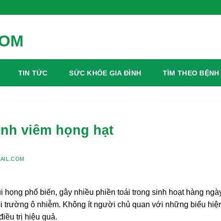
TIN TỨC
SỨC KHỎE GIA ĐÌNH
TÌM THEO BỆNH
ệnh viêm họng hạt
AIL.COM
i họng phổ biến, gây nhiều phiền toái trong sinh hoạt hàng ngày
 môi trường ô nhiễm. Không ít người chủ quan với những biểu hiệ
iều trị hiệu quả.