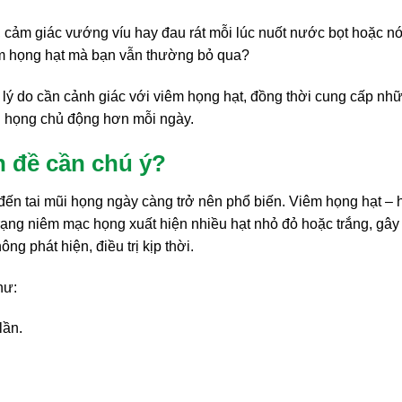
cảm giác vướng víu hay đau rát mỗi lúc nuốt nước bọt hoặc nó
êm họng hạt mà bạn vẫn thường bỏ qua?
, lý do cần cảnh giác với viêm họng hạt, đồng thời cung cấp nh
ũi họng chủ động hơn mỗi ngày.
n đề cần chú ý?
 đến tai mũi họng ngày càng trở nên phổ biến. Viêm họng hạt – 
 trạng niêm mạc họng xuất hiện nhiều hạt nhỏ đỏ hoặc trắng, gây
g phát hiện, điều trị kịp thời.
hư:
lần.