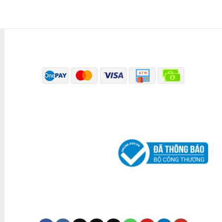
PHƯƠNG THỨC THANH TOÁN
ĐÃ THÔNG BÁO BỘ CÔNG THƯƠNG
KÊNH TRUYỀN THÔNG