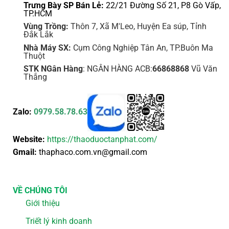
Trưng Bày SP Bán Lẻ:
22/21 Đường Số 21, P8 Gò Vấp,
TP.HCM
Vùng Trồng:
Thôn 7, Xã M'Leo, Huyện Ea súp, Tỉnh
Đắk Lắk
Nhà Máy SX:
Cụm Công Nghiệp Tân An, TP.Buôn Ma
Thuột
STK NGân Hàng
: NGÂN HÀNG ACB:
66868868
Vũ Văn
Thắng
Zalo:
0979.58.78.63
Website:
https://thaoduoctanphat.com/
Gmail:
thaphaco.com.vn@gmail.com
VỀ CHÚNG TÔI
Giới thiệu
Triết lý kinh doanh