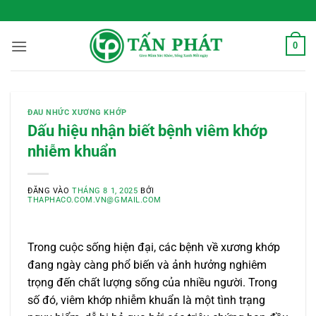
Bỏ
 Sống Xanh Mỗi Ngày
qua
nội
0
dung
ĐAU NHỨC XƯƠNG KHỚP
Dấu hiệu nhận biết bệnh viêm khớp
nhiễm khuẩn
ĐĂNG VÀO
THÁNG 8 1, 2025
BỞI
THAPHACO.COM.VN@GMAIL.COM
Trong cuộc sống hiện đại, các bệnh về xương khớp
đang ngày càng phổ biến và ảnh hưởng nghiêm
trọng đến chất lượng sống của nhiều người. Trong
số đó, viêm khớp nhiễm khuẩn là một tình trạng