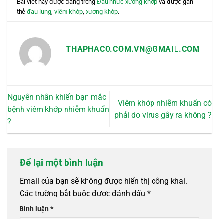
Bài viết này được đăng trong
Đau nhức xương khớp
và được gắn
thẻ
đau lưng
,
viêm khớp
,
xương khớp
.
THAPHACO.COM.VN@GMAIL.COM
Nguyên nhân khiến bạn mắc
Viêm khớp nhiễm khuẩn có
bệnh viêm khớp nhiễm khuẩn
phải do virus gây ra không ?
?
Để lại một bình luận
Email của bạn sẽ không được hiển thị công khai.
Các trường bắt buộc được đánh dấu
*
Bình luận
*