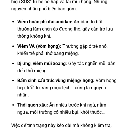
hiệu SOS” từ hệ hô hấp và tai mũi họng. Những
nguyên nhân phổ biến bao gồm:
Viêm hoặc phì đại amidan:
Amidan to bất
thường làm chèn ép đường thở, gây cản trở lưu
thông không khí.
Viêm VA (vòm họng):
Thường gặp ở trẻ nhỏ,
khiến trẻ phải thở bằng miệng.
Dị ứng, viêm mũi xoang:
Gây tắc nghẽn mũi dẫn
đến thở miệng.
Bẩm sinh cấu trúc vùng miệng/ họng:
Vòm họng
hẹp, lưỡi to, răng mọc lệch… cũng là nguyên
nhân.
Thói quen xấu:
Ăn nhiều trước khi ngủ, nằm
ngửa, môi trường có nhiều bụi, khói thuốc…
Việc để tình trạng này kéo dài mà không kiểm tra,