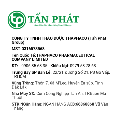
CÔNG TY TNHH THẢO DƯỢC THAPHACO (Tấn Phát
Group)
MST:0316573568
Tên Quốc Tế:THAPHACO PHARMACEUTICAL
COMPANY LIMITED
ĐT:
- 0906.35.63.35
Khiếu Nại
: 0979.58.78.63
Trưng Bày SP Bán Lẻ:
22/21 Đường Số 21, P8 Gò Vấp,
TP.HCM
Vùng Trồng:
Thôn 7, Xã M'Leo, Huyện Ea súp, Tỉnh
Đắk Lắk
Nhà Máy SX:
Cụm Công Nghiệp Tân An, TP.Buôn Ma
Thuột
STK NGân Hàng
: NGÂN HÀNG ACB:
66868868
Vũ Văn
Thắng