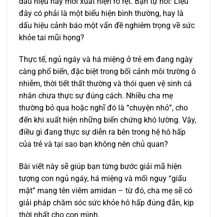
dấu hiệu này mới xuất hiện rõ rệt. Bạn tự hỏi: Liệu
đây có phải là một biểu hiện bình thường, hay là
dấu hiệu cảnh báo một vấn đề nghiêm trọng về sức
khỏe tai mũi họng?
Thực tế, ngủ ngáy và há miệng ở trẻ em đang ngày
càng phổ biến, đặc biệt trong bối cảnh môi trường ô
nhiễm, thời tiết thất thường và thói quen vệ sinh cá
nhân chưa thực sự đúng cách. Nhiều cha mẹ
thường bỏ qua hoặc nghĩ đó là “chuyện nhỏ”, cho
đến khi xuất hiện những biến chứng khó lường. Vậy,
điều gì đang thực sự diễn ra bên trong hệ hô hấp
của trẻ và tại sao bạn không nên chủ quan?
Bài viết này sẽ giúp bạn từng bước giải mã hiện
tượng con ngủ ngáy, há miệng và mối nguy “giấu
mặt” mang tên viêm amidan – từ đó, cha mẹ sẽ có
giải pháp chăm sóc sức khỏe hô hấp đúng đắn, kịp
thời nhất cho con mình.