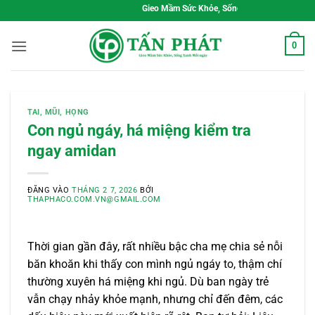
Bỏ
Gieo Mầm Sức Khỏe, Sống Xanh Mỗi Ngày
qua
nội
0
dung
TAI, MŨI, HỌNG
Con ngủ ngáy, há miệng kiểm tra
ngay amidan
ĐĂNG VÀO
THÁNG 2 7, 2026
BỞI
THAPHACO.COM.VN@GMAIL.COM
Thời gian gần đây, rất nhiều bậc cha mẹ chia sẻ nỗi
băn khoăn khi thấy con mình ngủ ngáy to, thậm chí
thường xuyên há miệng khi ngủ. Dù ban ngày trẻ
vẫn chạy nhảy khỏe mạnh, nhưng chỉ đến đêm, các