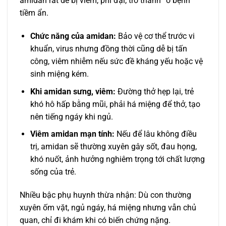
amidan rất dễ bị viêm, phì đại, trở thành “ổ bệnh”
tiềm ẩn.
Chức năng của amidan:
Bảo vệ cơ thể trước vi
khuẩn, virus nhưng đồng thời cũng dễ bị tấn
công, viêm nhiễm nếu sức đề kháng yếu hoặc vệ
sinh miệng kém.
Khi amidan sưng, viêm:
Đường thở hẹp lại, trẻ
khó hô hấp bằng mũi, phải há miệng để thở, tạo
nên tiếng ngáy khi ngủ.
Viêm amidan mạn tính:
Nếu để lâu không điều
trị, amidan sẽ thường xuyên gây sốt, đau họng,
khó nuốt, ảnh hưởng nghiêm trọng tới chất lượng
sống của trẻ.
Nhiều bậc phụ huynh thừa nhận: Dù con thường
xuyên ốm vặt, ngủ ngáy, há miệng nhưng vẫn chủ
quan, chỉ đi khám khi có biến chứng nặng.