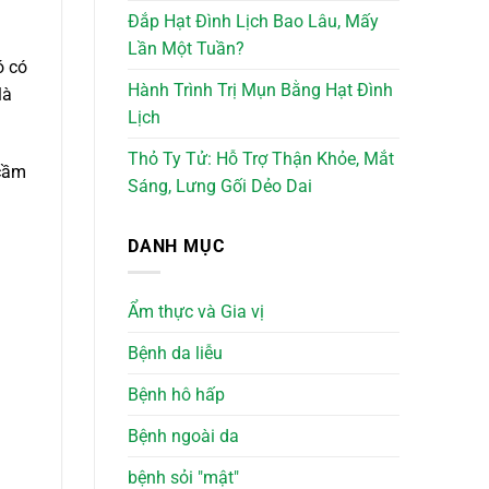
Đắp Hạt Đình Lịch Bao Lâu, Mấy
Lần Một Tuần?
ó có
Hành Trình Trị Mụn Bằng Hạt Đình
là
Lịch
Thỏ Ty Tử: Hỗ Trợ Thận Khỏe, Mắt
 cầm
Sáng, Lưng Gối Dẻo Dai
DANH MỤC
Ẩm thực và Gia vị
Bệnh da liễu
Bệnh hô hấp
Bệnh ngoài da
bệnh sỏi "mật"