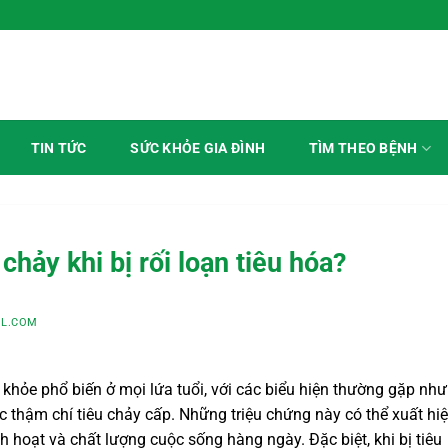
TÌM THEO BỆNH
TIN TỨC
SỨC KHỎE GIA ĐÌNH
hảy khi bị rối loạn tiêu hóa?
L.COM
 khỏe phổ biến ở mọi lứa tuổi, với các biểu hiện thường gặp nh
c thậm chí tiêu chảy cấp. Những triệu chứng này có thể xuất hi
nh hoạt và chất lượng cuộc sống hàng ngày. Đặc biệt, khi bị tiêu