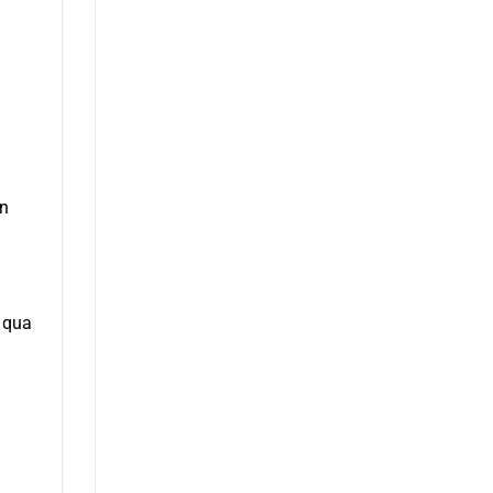
ễn
 qua