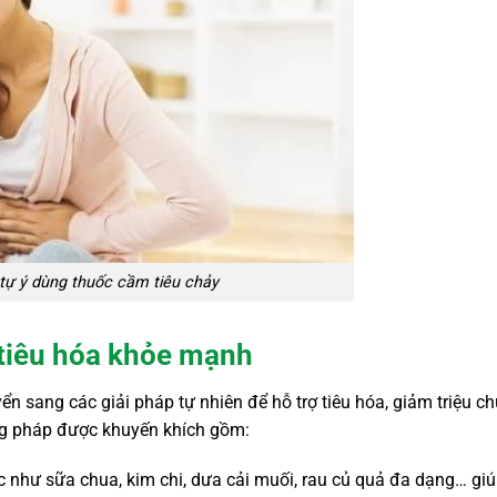
tự ý dùng thuốc cầm tiêu chảy
 tiêu hóa khỏe mạnh
ển sang các giải pháp tự nhiên để hỗ trợ tiêu hóa, giảm triệu c
ng pháp được khuyến khích gồm:
c như sữa chua, kim chi, dưa cải muối, rau củ quả đa dạng… gi