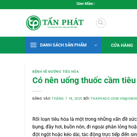
Bỏ
Gieo Mầm Sức Khỏe, Sống Xanh Mỗi Ngày
qua
nội
dung
DANH SÁCH SẢN PHẨM
CỬA HÀNG
BỆNH VỀ ĐƯỜNG TIÊU HÓA
Có nên uống thuốc cầm tiêu c
ĐĂNG VÀO
THÁNG 7 18, 2025
BỞI
THAPHACO.COM.VN@GMAI
Rối loạn tiêu hóa là một trong những vấn đề sức
bụng, đầy hơi, buồn nôn, đi ngoài phân lỏng hoặ
đột ngột hoặc kéo dài, tác động trực tiếp đến si