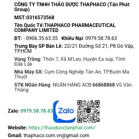
CÔNG TY TNHH THẢO DƯỢC THAPHACO (Tấn Phát
Group)
MST:0316573568
Tên Quốc Tế:THAPHACO PHARMACEUTICAL
COMPANY LIMITED
ĐT:
- 0906.35.63.35
Khiếu Nại
: 0979.58.78.63
Trưng Bày SP Bán Lẻ:
22/21 Đường Số 21, P8 Gò Vấp,
TP.HCM
Vùng Trồng:
Thôn 7, Xã M'Leo, Huyện Ea súp, Tỉnh
Đắk Lắk
Nhà Máy SX:
Cụm Công Nghiệp Tân An, TP.Buôn Ma
Thuột
STK NGân Hàng
: NGÂN HÀNG ACB:
66868868
Vũ Văn
Thắng
Zalo:
0979.58.78.63
Website:
https://thaoduoctanphat.com/
Gmail:
thaphaco.com.vn@gmail.com