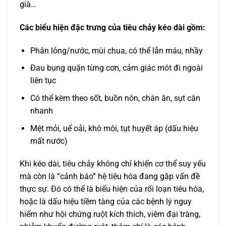
già…
Các biểu hiện đặc trưng của tiêu chảy kéo dài gồm:
Phân lỏng/nước, mùi chua, có thể lẫn máu, nhầy
Đau bụng quặn từng cơn, cảm giác mót đi ngoài
liên tục
Có thể kèm theo sốt, buồn nôn, chán ăn, sụt cân
nhanh
Mệt mỏi, uể oải, khô môi, tụt huyết áp (dấu hiệu
mất nước)
Khi kéo dài, tiêu chảy không chỉ khiến cơ thể suy yếu
mà còn là “cảnh báo” hệ tiêu hóa đang gặp vấn đề
thực sự. Đó có thể là biểu hiện của rối loạn tiêu hóa,
hoặc là dấu hiệu tiềm tàng của các bệnh lý nguy
hiểm như hội chứng ruột kích thích, viêm đại tràng,