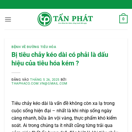
Bỏ
 Sống Xanh Mỗi Ngày
qua
nội
0
dung
BỆNH VỀ ĐƯỜNG TIÊU HÓA
Bị tiêu chảy kéo dài có phải là dấu
hiệu của tiêu hóa kém ?
ĐĂNG VÀO
THÁNG 5 26, 2025
BỞI
THAPHACO.COM.VN@GMAIL.COM
Tiêu chảy kéo dài là vấn đề không còn xa lạ trong
cuộc sống hiện đại – nhất là khi nhịp sống ngày
càng nhanh, bữa ăn vội vàng, thực phẩm khó kiểm
soát. Ai trong chúng ta ít nhất cũng từng trải qua