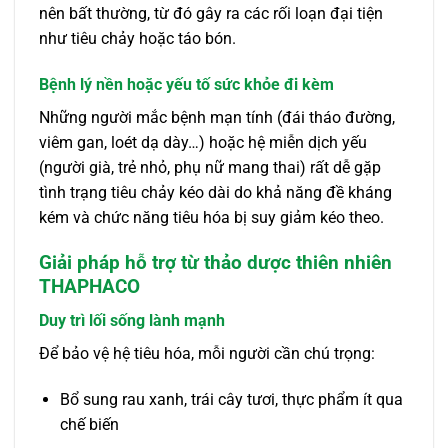
nên bất thường, từ đó gây ra các rối loạn đại tiện
như tiêu chảy hoặc táo bón.
Bệnh lý nền hoặc yếu tố sức khỏe đi kèm
Những người mắc bệnh mạn tính (đái tháo đường,
viêm gan, loét dạ dày…) hoặc hệ miễn dịch yếu
(người già, trẻ nhỏ, phụ nữ mang thai) rất dễ gặp
tình trạng tiêu chảy kéo dài do khả năng đề kháng
kém và chức năng tiêu hóa bị suy giảm kéo theo.
Giải pháp hỗ trợ từ thảo dược thiên nhiên
THAPHACO
Duy trì lối sống lành mạnh
Để bảo vệ hệ tiêu hóa, mỗi người cần chú trọng:
Bổ sung rau xanh, trái cây tươi, thực phẩm ít qua
chế biến