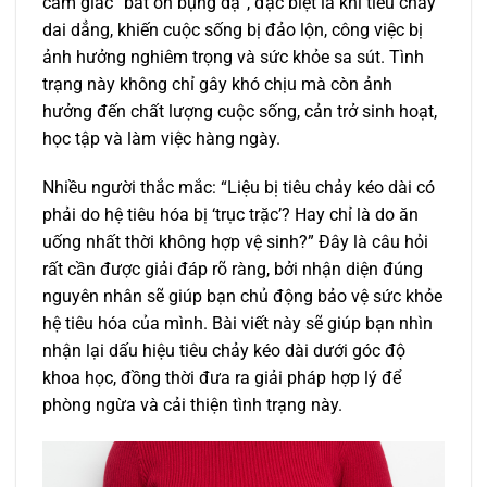
cảm giác “bất ổn bụng dạ”, đặc biệt là khi tiêu chảy
dai dẳng, khiến cuộc sống bị đảo lộn, công việc bị
ảnh hưởng nghiêm trọng và sức khỏe sa sút. Tình
trạng này không chỉ gây khó chịu mà còn ảnh
hưởng đến chất lượng cuộc sống, cản trở sinh hoạt,
học tập và làm việc hàng ngày.
Nhiều người thắc mắc: “Liệu bị tiêu chảy kéo dài có
phải do hệ tiêu hóa bị ‘trục trặc’? Hay chỉ là do ăn
uống nhất thời không hợp vệ sinh?” Đây là câu hỏi
rất cần được giải đáp rõ ràng, bởi nhận diện đúng
nguyên nhân sẽ giúp bạn chủ động bảo vệ sức khỏe
hệ tiêu hóa của mình. Bài viết này sẽ giúp bạn nhìn
nhận lại dấu hiệu tiêu chảy kéo dài dưới góc độ
khoa học, đồng thời đưa ra giải pháp hợp lý để
phòng ngừa và cải thiện tình trạng này.