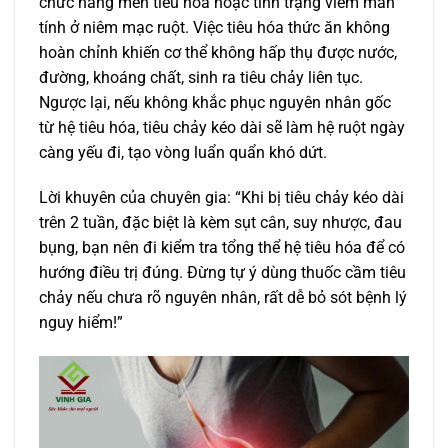
chức năng men tiêu hóa hoặc tình trạng viêm mãn
tính ở niêm mạc ruột. Việc tiêu hóa thức ăn không
hoàn chỉnh khiến cơ thể không hấp thụ được nước,
đường, khoáng chất, sinh ra tiêu chảy liên tục.
Ngược lại, nếu không khắc phục nguyên nhân gốc
từ hệ tiêu hóa, tiêu chảy kéo dài sẽ làm hệ ruột ngày
càng yếu đi, tạo vòng luẩn quẩn khó dứt.
Lời khuyên của chuyên gia: “Khi bị tiêu chảy kéo dài
trên 2 tuần, đặc biệt là kèm sụt cân, suy nhược, đau
bụng, bạn nên đi kiểm tra tổng thể hệ tiêu hóa để có
hướng điều trị đúng. Đừng tự ý dùng thuốc cầm tiêu
chảy nếu chưa rõ nguyên nhân, rất dễ bỏ sót bệnh lý
nguy hiểm!”