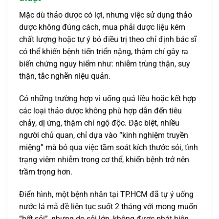
Mặc dù thảo dược có lợi, nhưng việc sử dụng thảo
dược không đúng cách, mua phải dược liệu kém
chất lượng hoặc tự ý bỏ điều trị theo chỉ định bác sĩ
có thể khiến bệnh tiến triển nặng, thậm chí gây ra
biến chứng nguy hiểm như: nhiễm trùng thận, suy
thận, tắc nghẽn niệu quản.
Có những trường hợp vì uống quá liều hoặc kết hợp
các loại thảo dược không phù hợp dẫn đến tiêu
chảy, dị ứng, thậm chí ngộ độc. Đặc biệt, nhiều
người chủ quan, chỉ dựa vào “kinh nghiệm truyền
miệng” mà bỏ qua việc tầm soát kích thước sỏi, tình
trạng viêm nhiễm trong cơ thể, khiến bệnh trở nên
trầm trọng hơn.
Điển hình, một bệnh nhân tại TP.HCM đã tự ý uống
nước lá mã đề liên tục suốt 2 tháng với mong muốn
“hết sỏi”, nhưng do sỏi lớn, không được phát hiện