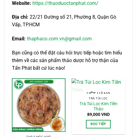
Website:
https://thaoduoctanphat.com/
Địa chỉ:
22/21 Đường số 21, Phường 8, Quận Gò
Vấp, TP.HCM
Email:
thaphaco.com.vn@gmail.com
Bạn cũng có thể đặt câu hỏi trực tiếp hoặc tìm hiểu
thêm về các sản phẩm thảo dược hỗ trợ thận của
Tấn Phát bất cứ lúc nào!
HẾT HÀNG
TRÀ TÚI LỌC
Trà Túi Lọc Kim Tiền
Thảo
89,000
VND
ĐỌC TIẾP
THẢO MỘC KHÔ