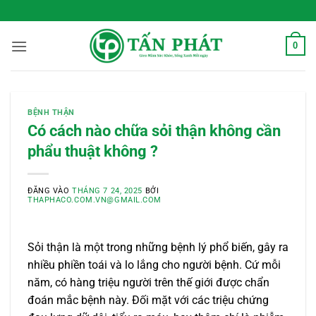
Bỏ
 Sống Xanh Mỗi Ngày
qua
nội
0
dung
BỆNH THẬN
Có cách nào chữa sỏi thận không cần
phẩu thuật không ?
ĐĂNG VÀO
THÁNG 7 24, 2025
BỞI
THAPHACO.COM.VN@GMAIL.COM
Sỏi thận là một trong những bệnh lý phổ biến, gây ra
nhiều phiền toái và lo lắng cho người bệnh. Cứ mỗi
năm, có hàng triệu người trên thế giới được chẩn
đoán mắc bệnh này. Đối mặt với các triệu chứng