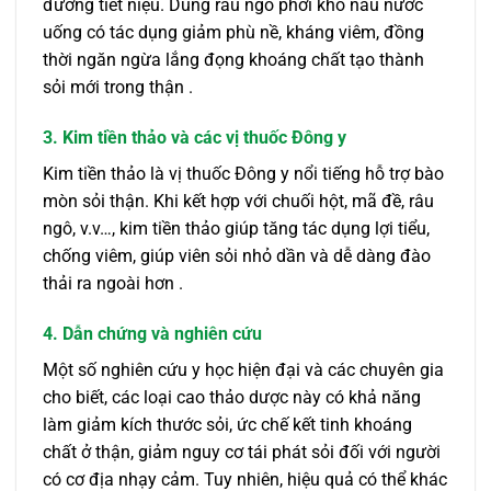
đường tiết niệu. Dùng râu ngô phơi khô nấu nước
uống có tác dụng giảm phù nề, kháng viêm, đồng
thời ngăn ngừa lắng đọng khoáng chất tạo thành
sỏi mới trong thận .
3. Kim tiền thảo và các vị thuốc Đông y
Kim tiền thảo là vị thuốc Đông y nổi tiếng hỗ trợ bào
mòn sỏi thận. Khi kết hợp với chuối hột, mã đề, râu
ngô, v.v…, kim tiền thảo giúp tăng tác dụng lợi tiểu,
chống viêm, giúp viên sỏi nhỏ dần và dễ dàng đào
thải ra ngoài hơn .
4. Dẫn chứng và nghiên cứu
Một số nghiên cứu y học hiện đại và các chuyên gia
cho biết, các loại cao thảo dược này có khả năng
làm giảm kích thước sỏi, ức chế kết tinh khoáng
chất ở thận, giảm nguy cơ tái phát sỏi đối với người
có cơ địa nhạy cảm. Tuy nhiên, hiệu quả có thể khác