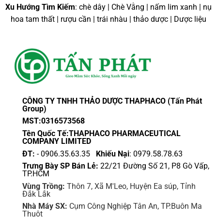
Xu Hướng Tìm Kiếm
: chè dây | Chè Vằng | nấm lim xanh | nụ
hoa tam thất | rượu cần | trái nhàu | thảo dược | Dược liệu
CÔNG TY TNHH THẢO DƯỢC THAPHACO (Tấn Phát
Group)
MST:0316573568
Tên Quốc Tế:THAPHACO PHARMACEUTICAL
COMPANY LIMITED
ĐT:
- 0906.35.63.35
Khiếu Nại
: 0979.58.78.63
Trưng Bày SP Bán Lẻ:
22/21 Đường Số 21, P8 Gò Vấp,
TP.HCM
Vùng Trồng:
Thôn 7, Xã M'Leo, Huyện Ea súp, Tỉnh
Đắk Lắk
Nhà Máy SX:
Cụm Công Nghiệp Tân An, TP.Buôn Ma
Thuột