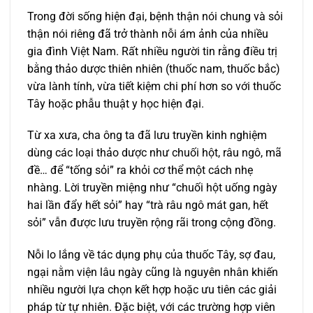
Trong đời sống hiện đại, bệnh thận nói chung và sỏi
thận nói riêng đã trở thành nỗi ám ảnh của nhiều
gia đình Việt Nam. Rất nhiều người tin rằng điều trị
bằng thảo dược thiên nhiên (thuốc nam, thuốc bắc)
vừa lành tính, vừa tiết kiệm chi phí hơn so với thuốc
Tây hoặc phẫu thuật y học hiện đại.
Từ xa xưa, cha ông ta đã lưu truyền kinh nghiệm
dùng các loại thảo dược như chuối hột, râu ngô, mã
đề… để “tống sỏi” ra khỏi cơ thể một cách nhẹ
nhàng. Lời truyền miệng như “chuối hột uống ngày
hai lần đẩy hết sỏi” hay “trà râu ngô mát gan, hết
sỏi” vẫn được lưu truyền rộng rãi trong cộng đồng.
Nỗi lo lắng về tác dụng phụ của thuốc Tây, sợ đau,
ngại nằm viện lâu ngày cũng là nguyên nhân khiến
nhiều người lựa chọn kết hợp hoặc ưu tiên các giải
pháp từ tự nhiên. Đặc biệt, với các trường hợp viên