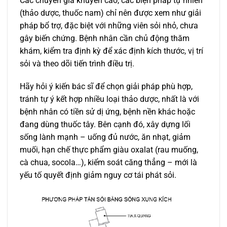
Các chuyên gia khuyến cáo, các biện pháp tự nhiên
(thảo dược, thuốc nam) chỉ nên được xem như giải
pháp bổ trợ, đặc biệt với những viên sỏi nhỏ, chưa
gây biến chứng. Bệnh nhân cần chủ động thăm
khám, kiểm tra định kỳ để xác định kích thước, vị trí
sỏi và theo dõi tiến trình điều trị.
Hãy hỏi ý kiến bác sĩ để chọn giải pháp phù hợp,
tránh tự ý kết hợp nhiều loại thảo dược, nhất là với
bệnh nhân có tiền sử dị ứng, bệnh nền khác hoặc
đang dùng thuốc tây. Bên cạnh đó, xây dựng lối
sống lành mạnh – uống đủ nước, ăn nhạt, giảm
muối, hạn chế thực phẩm giàu oxalat (rau muống,
cà chua, socola…), kiểm soát căng thẳng – mới là
yếu tố quyết định giảm nguy cơ tái phát sỏi.