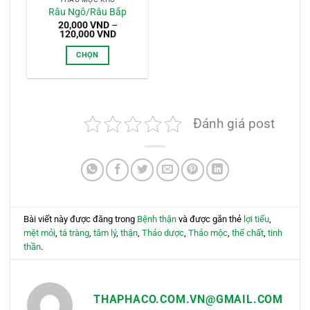
Râu Ngô/Râu Bắp
20,000
VND
–
Khoảng
120,000
VND
giá:
từ
CHỌN
20,000 VND
đến
Sản
120,000 VND
phẩm
này
có
Đánh giá post
nhiều
biến
thể.
Các
tùy
chọn
có
Bài viết này được đăng trong
Bệnh thận
và được gắn thẻ
lợi tiểu
,
thể
mệt mỏi
,
tá tràng
,
tâm lý
,
thận
,
Thảo dược
,
Thảo mộc
,
thể chất
,
tinh
được
thần
.
chọn
trên
trang
THAPHACO.COM.VN@GMAIL.COM
sản