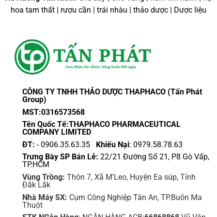
hoa tam thất | rượu cần | trái nhàu | thảo dược | Dược liệu
CÔNG TY TNHH THẢO DƯỢC THAPHACO (Tấn Phát
Group)
MST:0316573568
Tên Quốc Tế:THAPHACO PHARMACEUTICAL
COMPANY LIMITED
ĐT:
- 0906.35.63.35
Khiếu Nại
: 0979.58.78.63
Trưng Bày SP Bán Lẻ:
22/21 Đường Số 21, P8 Gò Vấp,
TP.HCM
Vùng Trồng:
Thôn 7, Xã M'Leo, Huyện Ea súp, Tỉnh
Đắk Lắk
Nhà Máy SX:
Cụm Công Nghiệp Tân An, TP.Buôn Ma
Thuột