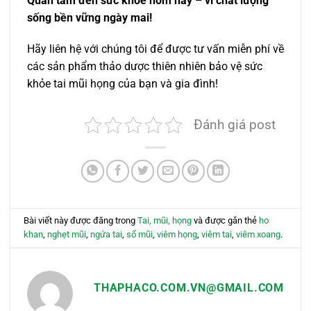
Quan tâm đến sức khỏe hôm nay – vì chất lượng
sống bền vững ngày mai!
Hãy liên hệ với chúng tôi để được tư vấn miễn phí về
các sản phẩm thảo dược thiên nhiên bảo vệ sức
khỏe tai mũi họng của bạn và gia đình!
Đánh giá post
Bài viết này được đăng trong
Tai, mũi, họng
và được gắn thẻ
ho
khan
,
nghẹt mũi
,
ngứa tai
,
sổ mũi
,
viêm họng
,
viêm tai
,
viêm xoang
.
THAPHACO.COM.VN@GMAIL.COM