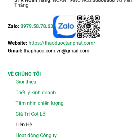
STK NGân Hàng
: NGÂN HÀNG ACB:
66868868
Vũ Văn
Thắng
Zalo:
0979.58.78.63
Website:
https://thaoduoctanphat.com/
Gmail:
thaphaco.com.vn@gmail.com
VỀ CHÚNG TÔI
Giới thiệu
Triết lý kinh doanh
Tầm nhìn chiến lượng
Giá Trị Cốt Lõi
Liên Hệ
Hoạt động Công ty