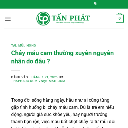
Bỏ
Gieo Mầm Sức Khỏe, Sống Xanh 
qua
nội
0
dung
TAI, MŨI, HỌNG
Chảy máu cam thường xuyên nguyên
nhân do đâu ?
ĐĂNG VÀO
THÁNG 1 21, 2026
BỞI
THAPHACO.COM.VN@GMAIL.COM
Trong đời sống hàng ngày, hầu như ai cũng từng
gặp tình huống bị chảy máu cam. Dù là trẻ em hiếu
động, người già sức khỏe yếu, hay người trưởng
thành bận rộn, việc máu bất chợt chảy ra từ mũi đôi