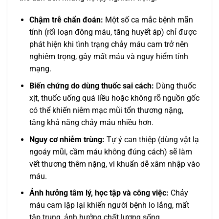
Chậm trễ chẩn đoán:
Một số ca mắc bệnh mãn
tính (rối loạn đông máu, tăng huyết áp) chỉ được
phát hiện khi tình trạng chảy máu cam trở nên
nghiêm trọng, gây mất máu và nguy hiểm tính
mạng.
Biến chứng do dùng thuốc sai cách:
Dùng thuốc
xịt, thuốc uống quá liều hoặc không rõ nguồn gốc
có thể khiến niêm mạc mũi tổn thương nặng,
tăng khả năng chảy máu nhiều hơn.
Nguy cơ nhiễm trùng:
Tự ý can thiệp (dùng vật lạ
ngoáy mũi, cầm máu không đúng cách) sẽ làm
vết thương thêm nặng, vi khuẩn dễ xâm nhập vào
máu.
Ảnh hưởng tâm lý, học tập và công việc:
Chảy
máu cam lặp lại khiến người bệnh lo lắng, mất
tập trung, ảnh hưởng chất lượng sống.